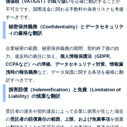
価値税（VAT/GST）の取り扱い
を正確に翻訳することが
不可欠です。国際送金に関わる手数料や為替リスクも考慮
すべきです。
秘密保持義務（Confidentiality）とデータセキュリテ
ィの厳格な翻訳
企業秘密の範囲、秘密保持義務の期間、契約終了後の効
力、違反時の責任に加え、
個人情報保護法（GDPR,
CCPAなど）への準拠、データセキュリティ対策、情報漏
洩時の報告義務
など、データ保護に関する条項を厳格に翻
訳すべきです。
損害賠償（Indemnification）と免責（Limitation of
Liability）の慎重な翻訳
受託者の過失や契約違反によって企業に損害が生じた場合
の
受託者の賠償責任の範囲、上限、および免責事項
を慎重