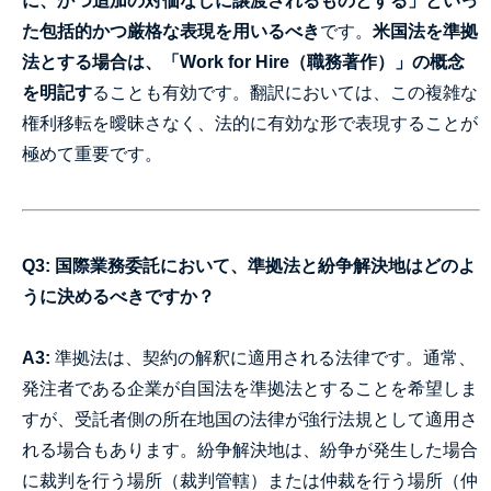
に、かつ追加の対価なしに譲渡されるものとする」
といっ
た包括的かつ厳格な表現を用いるべき
です。
米国法を準拠
法とする場合は、
「Work for Hire（職務著作）」の概念
を明記す
ることも有効です。翻訳においては、この複雑な
権利移転を曖昧さなく、法的に有効な形で表現することが
極めて重要です。
Q3: 国際業務委託において、準拠法と紛争解決地はどのよ
うに決めるべきですか？
A3:
準拠法は、契約の解釈に適用される法律です。通常、
発注者である企業が自国法を準拠法とすることを希望しま
すが、受託者側の所在地国の法律が強行法規として適用さ
れる場合もあります。紛争解決地は、紛争が発生した場合
に裁判を行う場所（裁判管轄）または仲裁を行う場所（仲