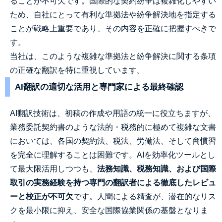
ることが不可欠です。国際的な契約紛争は複雑化しやすい
ため、自社にとって有利な準拠法や紛争解決地を指定する
ことが戦略上重要であり、その内容を正確に把握すべきで
す。
当社は、このような複雑な準拠法と紛争解決に関する条項
の正確な翻訳を特に重視しています。
AI翻訳の適切な活用と専門家による最終確認
AI翻訳技術は、初稿の作成や用語の統一に役立ちますが、
業務委託契約書のような法的・税務的に極めて複雑な文書
においては、各国の契約法、税法、労働法、そして商慣習
を完全に理解することは困難です。AIを効率化ツールとし
て最大限活用しつつも、
法務知識、税務知識、および国際
取引の実務経験を持つ専門の翻訳者による徹底したレビュ
ーと校正が不可欠
です。人間による精査が、潜在的なリス
クを最小限に抑え、安全な国際協業関係の基盤となりま