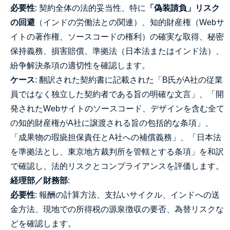
必要性
: 契約全体の法的妥当性、特に
「偽装請負」リスク
の回避
（インドの労働法との関連）、知的財産権（Webサ
イトの著作権、ソースコードの権利）の確実な取得、秘密
保持義務、損害賠償、準拠法（日本法またはインド法）、
紛争解決条項の適切性を確認します。
ケース
: 翻訳された契約書に記載された「B氏がA社の従業
員ではなく独立した契約者である旨の明確な文言」、「開
発されたWebサイトのソースコード、デザインを含む全て
の知的財産権がA社に譲渡される旨の包括的な条項」、
「成果物の瑕疵担保責任とA社への補償義務」、「日本法
を準拠法とし、東京地方裁判所を管轄とする条項」を和訳
で確認し、法的リスクとコンプライアンスを評価します。
経理部／財務部
:
必要性
: 報酬の計算方法、支払いサイクル、インドへの送
金方法、現地での所得税の源泉徴収の要否、為替リスクな
どを確認します。