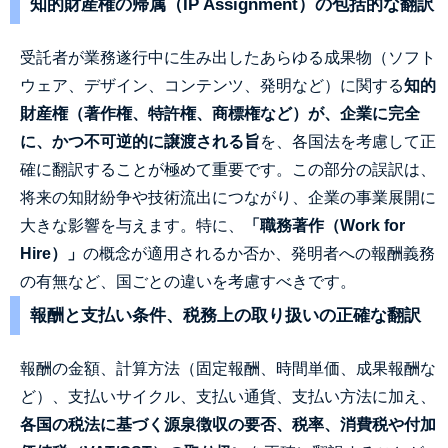
知的財産権の帰属（IP Assignment）の包括的な翻訳
受託者が業務遂行中に生み出したあらゆる成果物（ソフト
ウェア、デザイン、コンテンツ、発明など）に関する
知的
財産権（著作権、特許権、商標権など）が、企業に完全
に、かつ不可逆的に譲渡される旨
を、各国法を考慮して正
確に翻訳することが極めて重要です。この部分の誤訳は、
将来の知財紛争や技術流出につながり、企業の事業展開に
大きな影響を与えます。特に、
「職務著作（Work for
Hire）」
の概念が適用されるか否か、発明者への報酬義務
の有無など、国ごとの違いを考慮すべきです。
報酬と支払い条件、税務上の取り扱いの正確な翻訳
報酬の金額、計算方法（固定報酬、時間単価、成果報酬な
ど）、支払いサイクル、支払い通貨、支払い方法に加え、
各国の税法に基づく源泉徴収の要否、税率、消費税や付加