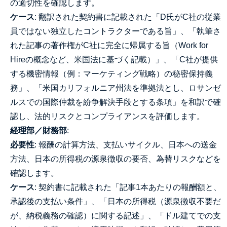
の適切性を確認します。
ケース
: 翻訳された契約書に記載された「D氏がC社の従業
員ではない独立したコントラクターである旨」、「執筆さ
れた記事の著作権がC社に完全に帰属する旨（Work for
Hireの概念など、米国法に基づく記載）」、「C社が提供
する機密情報（例：マーケティング戦略）の秘密保持義
務」、「米国カリフォルニア州法を準拠法とし、ロサンゼ
ルスでの国際仲裁を紛争解決手段とする条項」を和訳で確
認し、法的リスクとコンプライアンスを評価します。
経理部／財務部
:
必要性
: 報酬の計算方法、支払いサイクル、日本への送金
方法、日本の所得税の源泉徴収の要否、為替リスクなどを
確認します。
ケース
: 契約書に記載された「記事1本あたりの報酬額と、
承認後の支払い条件」、「日本の所得税（源泉徴収不要だ
が、納税義務の確認）に関する記述」、「ドル建てでの支