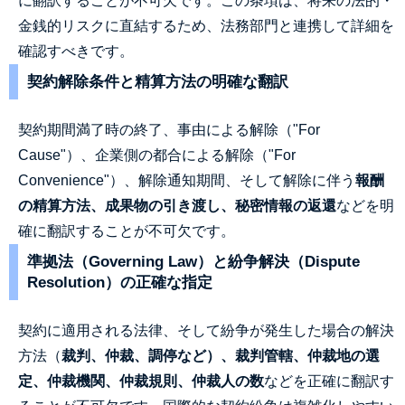
に翻訳することが不可欠です。この条項は、将来の法的・
金銭的リスクに直結するため、法務部門と連携して詳細を
確認すべきです。
契約解除条件と精算方法の明確な翻訳
契約期間満了時の終了、事由による解除（"For
Cause"）、企業側の都合による解除（"For
Convenience"）、解除通知期間、そして解除に伴う
報酬
の精算方法、成果物の引き渡し、秘密情報の返還
などを明
確に翻訳することが不可欠です。
準拠法（Governing Law）と紛争解決（Dispute
Resolution）の正確な指定
契約に適用される法律、そして紛争が発生した場合の解決
方法（
裁判、仲裁、調停など）、裁判管轄、仲裁地の選
定、仲裁機関、仲裁規則、仲裁人の数
などを正確に翻訳す