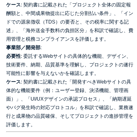
ケース
: 契約書に記載された「プロジェクト全体の固定報
酬額と、中間成果物提出に応じた分割払い条件」、「イン
ドでの源泉徴収（TDS）の要否と、その税率に関する記
述」、「海外送金手数料の負担区分」を和訳で確認し、費
用管理と税務コンプライアンスを評価します。
事業部／開発部
:
必要性
: 委託するWebサイトの具体的な機能、デザイン、
技術要件、納期、品質基準を理解し、プロジェクトの遂行
可能性に影響を与えないかを確認します。
ケース
: 契約書に記載された「開発すべきWebサイトの具
体的な機能要件（例：ユーザー登録、決済機能、管理画
面）」、「UI/UXデザインの承認プロセス」、「納期遅延
やバグ発生時の対応プロトコル」を和訳で確認し、業務遂
行と成果物の品質確保、そしてプロジェクトの進捗管理を
評価します。