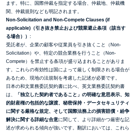
ます。特に、国際仲裁を指定する場合、仲裁地、仲裁機
関、仲裁規則なども明記されます。
Non-Solicitation and Non-Compete Clauses (if
applicable)（引き抜き禁止および競業避止条項（該当す
る場合））
:
受託者が、企業の顧客や従業員を引き抜くこと（Non-
Solicitation）や、特定の競合業務を行うこと（Non-
Compete）を禁止する条項が盛り込まれることがありま
す。これらの有効性は国によって厳しく制限される場合が
あるため、現地の法規制を考慮した記述が必要です。
日本の和文業務委託契約書に比べ、英文業務委託契約書
は、
「独立した契約者であること」の明確な意思表示、知
的財産権の包括的な譲渡、秘密保持・データセキュリティ
に関する厳格な規定、そして国際法務上の損害賠償・紛争
解決に関する詳細な合意
に関して、より詳細かつ厳密な記
述が求められる傾向が強いです。翻訳においては、これら