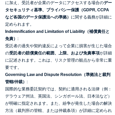
に加え、受託者が企業のデータにアクセスする場合の
デー
タセキュリティ基準、プライバシー保護（GDPR, CCPA
など各国のデータ保護法への準拠）
に関する義務が詳細に
定められます。
Indemnification and Limitation of Liability（補償責任と
免責）
:
受託者の過失や契約違反によって企業に損害が生じた場合
の
受託者の賠償責任の範囲、上限、および免責事項
が詳細
に記述されます。これは、リスク管理の観点から非常に重
要です。
Governing Law and Dispute Resolution（準拠法と裁判
管轄/仲裁）
:
国際的な業務委託契約では、契約に適用される法律（例：
デラウェア州法、英国法、シンガポール法、日本法など）
が明確に指定されます。また、紛争が発生した場合の解決
方法（裁判所の管轄、または仲裁条項）が詳細に定められ