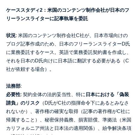
ケーススタディ2：米国のコンテンツ制作会社が日本のフ
リーランスライターに記事執筆を委託
状況
: 米国のコンテンツ制作会社C社が、日本市場向けの
ブログ記事作成のため、日本のフリーランスライターD氏
に業務委託するケース。英語で業務委託契約書を作成し、
それを日本のD氏向けに日本語に翻訳する必要がある（C
社が依頼する場合）。
法務部
:
必要性
: 契約全体の法的妥当性、特に
日本における「偽装
請負」のリスク
（D氏がC社の指揮命令下にあるとみなさ
れないか）、著作権の確実な取得（記事の著作権がC社に
帰属すること）、秘密保持義務、損害賠償、準拠法（米国
カリフォルニア州法と日本法の適用関係）、紛争解決条項