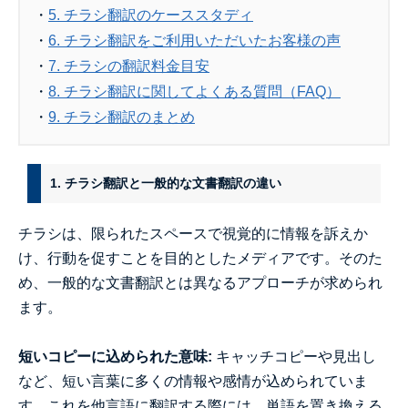
・
5. チラシ翻訳のケーススタディ
・
6. チラシ翻訳をご利用いただいたお客様の声
・
7. チラシの翻訳料金目安
・
8. チラシ翻訳に関してよくある質問（FAQ）
・
9. チラシ翻訳のまとめ
1. チラシ翻訳と一般的な文書翻訳の違い
チラシは、限られたスペースで視覚的に情報を訴えか
け、行動を促すことを目的としたメディアです。そのた
め、一般的な文書翻訳とは異なるアプローチが求められ
ます。
短いコピーに込められた意味:
キャッチコピーや見出し
など、短い言葉に多くの情報や感情が込められていま
す。これを他言語に翻訳する際には、単語を置き換える