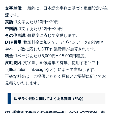
文字単価
: 一般的に、日本語文字数に基づく単価設定が主
流です。
英語
: 1文字あたり10円〜20円
中国語
: 1文字あたり12円〜25円
その他言語
: 難易度に応じて変動します。
DTP費用
: 翻訳料金に加えて、デザインデータの複雑さ
やページ数に応じたDTP作業費用が加算されます。
料金
: 1ページあたり5,000円〜15,000円程度。
変動要因
: 文字量、画像編集の有無、使用するソフト
（Illustrator、InDesignなど）によって変動します。
正確な料金は、ご提供いただく原稿とご要望に応じてお
見積りいたします。
8. チラシ翻訳に関してよくある質問（FAQ）
Q1. 手書きのチラシや画像データしかないのですが、翻