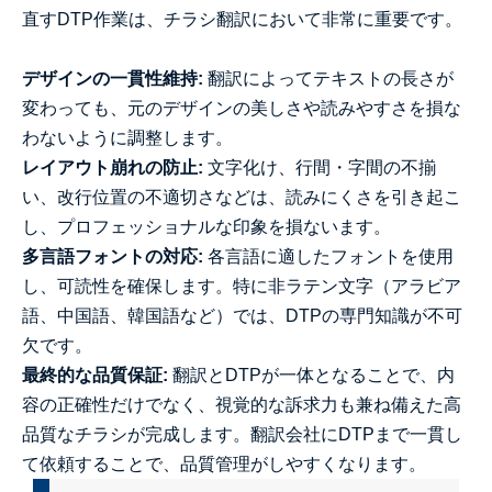
直すDTP作業は、チラシ翻訳において非常に重要です。
デザインの一貫性維持:
翻訳によってテキストの長さが
変わっても、元のデザインの美しさや読みやすさを損な
わないように調整します。
レイアウト崩れの防止:
文字化け、行間・字間の不揃
い、改行位置の不適切さなどは、読みにくさを引き起こ
し、プロフェッショナルな印象を損ないます。
多言語フォントの対応:
各言語に適したフォントを使用
し、可読性を確保します。特に非ラテン文字（アラビア
語、中国語、韓国語など）では、DTPの専門知識が不可
欠です。
最終的な品質保証:
翻訳とDTPが一体となることで、内
容の正確性だけでなく、視覚的な訴求力も兼ね備えた高
品質なチラシが完成します。翻訳会社にDTPまで一貫し
て依頼することで、品質管理がしやすくなります。