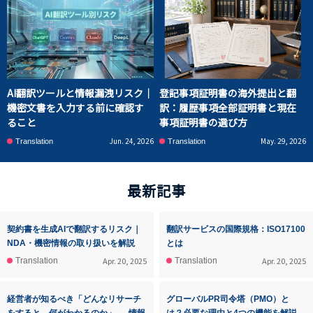
AI翻訳ツールと情報漏洩リスク｜
登記事項証明書の海外提出と翻
機密文書を入力する前に確認す
訳：履歴事項全部証明書と現在
ること
事項証明書の選び方
Jun. 24, 2026
May. 29, 2026
Translation
Translation
最新記事
契約書を生成AIで翻訳するリスク｜
翻訳サービスの国際規格：ISO17100
NDA・機密情報の取り扱いを解説
とは
Apr. 20, 2025
Apr. 20, 2025
Translation
Translation
経営者が知るべき「どんなリサーチ
グローバルPR司令塔（PMO）と
をすると、何がわかるのか」 ― 情報
は？必要な理由と4つの機能を解説