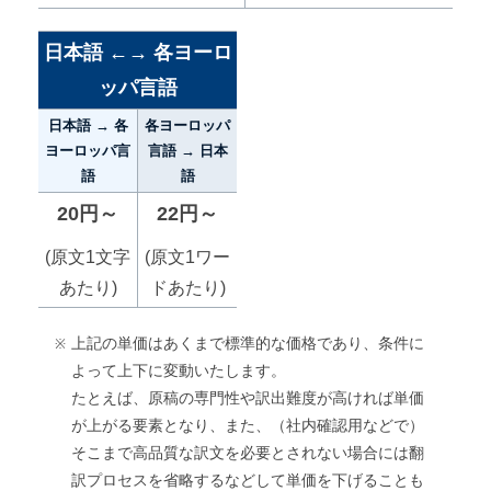
日本語 ←→ 各ヨーロ
ッパ言語
日本語 → 各
各ヨーロッパ
ヨーロッパ言
言語 → 日本
語
語
20円～
22円～
(原文1文字
(原文1ワー
あたり)
ドあたり)
上記の単価はあくまで標準的な価格であり、条件に
よって上下に変動いたします。
たとえば、原稿の専門性や訳出難度が高ければ単価
が上がる要素となり、また、（社内確認用などで）
そこまで高品質な訳文を必要とされない場合には翻
訳プロセスを省略するなどして単価を下げることも