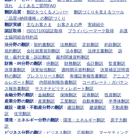
流れ
よくあるご質問FAQ
翻訳品質
：
翻訳をつくるメンバー
翻訳づくりを支えるツール
「品質×納得価格」の翻訳づくり
翻訳実績
：
主なお客さま
お客さまの声
実績紹介
認証取得
：
ISO17100認証取得
プライバシーマーク取得
弁護
士協同組合特約店
法分野の翻訳
：
契約書翻訳
法務翻訳
定款翻訳
約款翻訳
規約翻訳
会社就業規則翻訳
法令翻訳
法律文書翻訳
訴
状・裁判文書・訴訟翻訳
裁判関連資料翻訳
財務・IR分野の翻訳
：
IR翻訳
財務翻訳
会計翻訳
監査翻訳
決算書翻訳
決算短信翻訳
適時開示資料翻訳
決算補足説明資
料の翻訳
プレスリリース翻訳
有価証券報告書翻訳
アニュア
ルレポート翻訳
内部統制報告書翻訳
コーポレート・ガバナン
ス報告書翻訳
サステナビリティレポート翻訳
金融分野の翻訳
：
金融翻訳
保険翻訳
証券翻訳
投資翻訳
産業分野の翻訳
：
産業翻訳
工業翻訳
自動車翻訳
半導体翻訳
建設・建築・不動産分野の翻訳
：
建設翻訳
建築翻訳
不動産翻
訳
住宅翻訳
環境・エネルギー分野の翻訳
：
環境・エネルギー翻訳
原子力翻
訳
ビジネス分野の翻
訳：
ビジネス翻訳
広報翻訳
マーケティング