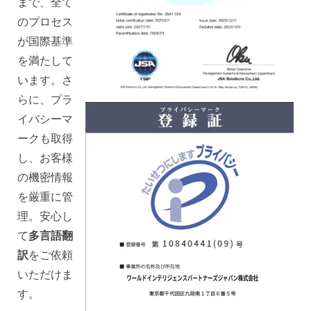
まで、全て
のプロセス
が国際基準
を満たして
います。さ
らに、プラ
イバシーマ
ークも取得
し、お客様
の機密情報
を厳重に管
理。安心し
て
多言語翻
訳
をご依頼
いただけま
す。