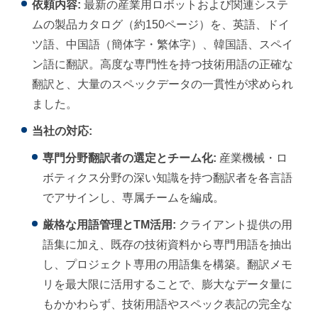
依頼内容:
最新の産業用ロボットおよび関連システ
ムの製品カタログ（約150ページ）を、英語、ドイ
ツ語、中国語（簡体字・繁体字）、韓国語、スペイ
ン語に翻訳。高度な専門性を持つ技術用語の正確な
翻訳と、大量のスペックデータの一貫性が求められ
ました。
当社の対応:
専門分野翻訳者の選定とチーム化:
産業機械・ロ
ボティクス分野の深い知識を持つ翻訳者を各言語
でアサインし、専属チームを編成。
厳格な用語管理とTM活用:
クライアント提供の用
語集に加え、既存の技術資料から専門用語を抽出
し、プロジェクト専用の用語集を構築。翻訳メモ
リを最大限に活用することで、膨大なデータ量に
もかかわらず、技術用語やスペック表記の完全な