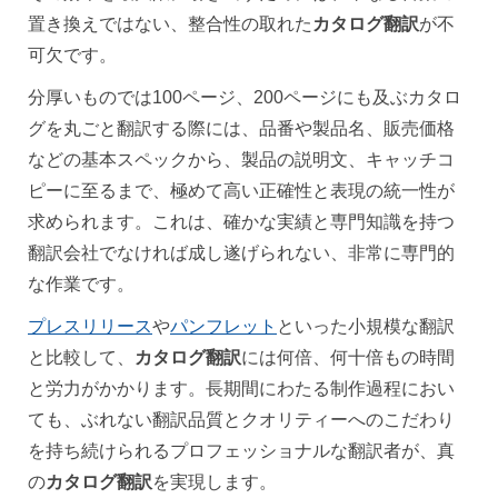
置き換えではない、整合性の取れた
カタログ翻訳
が不
可欠です。
分厚いものでは100ページ、200ページにも及ぶカタロ
グを丸ごと翻訳する際には、品番や製品名、販売価格
などの基本スペックから、製品の説明文、キャッチコ
ピーに至るまで、極めて高い正確性と表現の統一性が
求められます。これは、確かな実績と専門知識を持つ
翻訳会社でなければ成し遂げられない、非常に専門的
な作業です。
プレスリリース
や
パンフレット
といった小規模な翻訳
と比較して、
カタログ翻訳
には何倍、何十倍もの時間
と労力がかかります。長期間にわたる制作過程におい
ても、ぶれない翻訳品質とクオリティーへのこだわり
を持ち続けられるプロフェッショナルな翻訳者が、真
の
カタログ翻訳
を実現します。