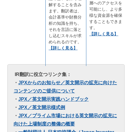
層へのアクセスを
解することを含み
可能にし、より多
ます。翻訳者は、
様な資金源を確保
会計基準や財務分
することもできま
析の知識を持ち、
す。
それを言語に落と
【詳しく見る】
し込むスキルが求
められるのです。
【詳しく見る】
IR翻訳に役立つリンク集：
・
JPXからのお知らせ／英文開示の拡充に向けた
コンテンツのご提供について
・
JPX／
英文開示実践ハンドブック
・
JPX／英文開示様式例
・
JPX／
プライム市場における英文開示の拡充に
向けた上場制度の整備の概要