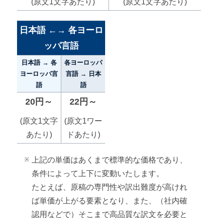
(原文1文字あたり)
(原文1文字あたり)
日本語 ←→ 各ヨーロ
ッパ言語
日本語 → 各
各ヨーロッパ
ヨーロッパ言
言語 → 日本
語
語
20円～
22円～
(原文1文字
(原文1ワー
あたり)
ドあたり)
上記の単価はあくまで標準的な価格であり、
条件によって上下に変動いたします。
たとえば、原稿の専門性や訳出難度が高けれ
ば単価が上がる要素となり、また、（社内確
認用などで）そこまで高品質な訳文を必要と