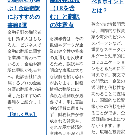
べきポイント
（IRを含
ぶ！金融翻訳
とは？
む）と翻訳
におすすめの
の注意点
英文での情報開示
書籍6選
は、国際的な投資
金融分野の翻訳者
家や海外のビジネ
を目指す人はもち
財務報告は、その
スパーソンなど、
ろん、ビジネスで
数値やデータが企
重要なステークホ
金融の翻訳に関す
業の健全性や将来
ルダーと効果的に
る業務に携わって
の見通しを反映す
コミュニケーショ
いる方、金融や翻
るため、誤訳や不
ンをとるために不
訳に興味がある方
明瞭な表現は大き
可欠です。英文で
へ。翻訳会社に所
な誤解を招く恐れ
の開示は、企業の
属するプロの金融
があります。財務
透明性と信頼性を
分野の翻訳者が厳
情報の翻訳には、
高めることに直結
選したおすすめの
高度な理解度が必
し、国際的な投資
書籍をご紹介しま
要です。単に言語
家からの信頼を得
す。
的な理解に留まら
ることができ、企
【詳しく見る】
ず、財務報告が作
業価値の向上につ
成される背景や、
ながります。ま
それが示す経済的
た、広範な投資家
意味合いを深く理