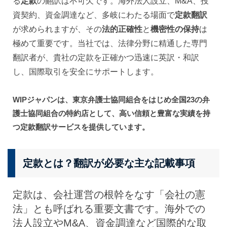
る
定款
の翻訳は不可欠です。海外法人設立、M&A、投
資契約、資金調達など、多岐にわたる場面で
定款翻訳
が求められますが、その
法的正確性
と
機密性の保持
は
極めて重要です。当社では、法律分野に精通した専門
翻訳者が、貴社の定款を正確かつ迅速に英訳・和訳
し、国際取引を安全にサポートします。
WIPジャパンは、東京弁護士協同組合をはじめ全国23の弁
護士協同組合の特約店として、高い信頼と豊富な実績を持
つ定款翻訳サービスを提供しています。
定款とは？翻訳が必要な主な記載事項
定款は、会社運営の根幹をなす「会社の憲
法」とも呼ばれる重要文書です。海外での
法人設立やM&A、資金調達など国際的な取