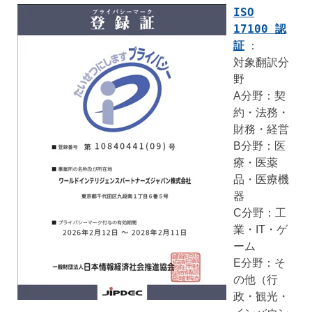
ISO
17100 認
証
：
対象翻訳分
野
A分野：契
約・法務・
財務・経営
B分野：医
療・医薬
品・医療機
器
C分野：工
業・IT・ゲ
ーム
E分野：そ
の他（行
政・観光・