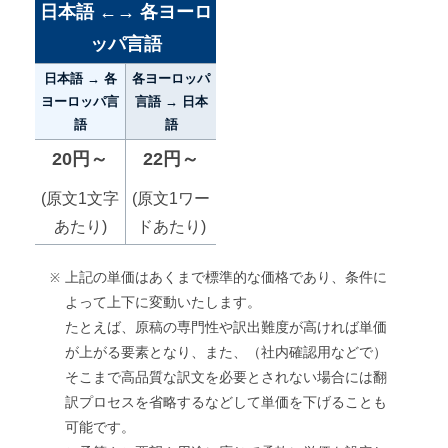
日本語 ←→ 各ヨーロ
ッパ言語
日本語 → 各
各ヨーロッパ
ヨーロッパ言
言語 → 日本
語
語
20円～
22円～
(原文1文字
(原文1ワー
あたり)
ドあたり)
上記の単価はあくまで標準的な価格であり、条件に
よって上下に変動いたします。
たとえば、原稿の専門性や訳出難度が高ければ単価
が上がる要素となり、また、（社内確認用などで）
そこまで高品質な訳文を必要とされない場合には翻
訳プロセスを省略するなどして単価を下げることも
可能です。