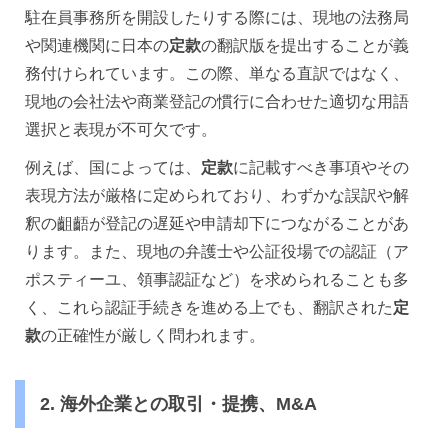
駐在員事務所を開設したりする際には、現地の法務局
や関連機関に日本の
定款
の翻訳版を提出することが義
務付けられています。この際、単なる直訳ではなく、
現地の会社法や商業登記の慣行に合わせた適切な用語
選択と表現が不可欠です。
例えば、国によっては、
定款
に記載すべき事項やその
表現方法が厳格に定められており、わずかな誤訳や解
釈の齟齬が登記の遅延や申請却下につながることがあ
ります。また、現地の弁護士や公証役場での認証（ア
ポスティーユ、領事認証など）を求められることも多
く、これら認証手続きを進める上でも、翻訳された
定
款
の正確性が厳しく問われます。
2. 海外企業との取引・提携、M&A