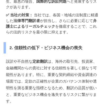
生、最悪の場合、
国際的な訴訟問題
へと発展するリス
クがあります。
✅
当社の対策：
当社では、各国・地域の法制度に精通
した
法律専門翻訳者
が担当し、さらに必要に応じて
弁
護士によるリーガルチェック
を徹底することで、これ
らの法的リスクを最小限に抑えます。
2. 信頼性の低下・ビジネス機会の喪失
誤訳や不自然な
定款翻訳
は、海外の取引先、投資家、
金融機関からの貴社に対する信頼性を著しく損なう可
能性があります。特に、重要な契約締結や資金調達の
場面では、定款の正確性が企業のガバナンス体制や透
明性を測る重要な指標となるため、翻訳の品質が低い
と、重要なビジネス機会を逸失するリスクに繋がりま
す。