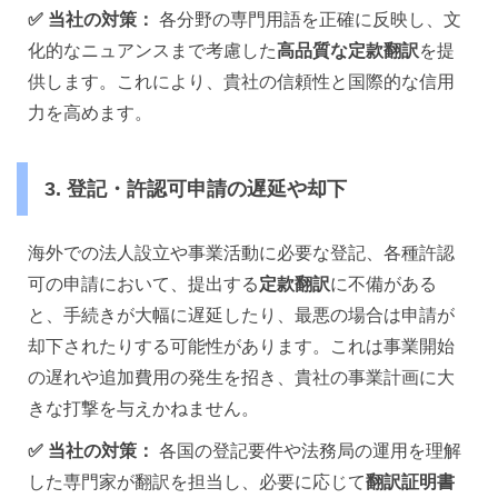
✅
当社の対策：
各分野の専門用語を正確に反映し、文
化的なニュアンスまで考慮した
高品質な定款翻訳
を提
供します。これにより、貴社の信頼性と国際的な信用
力を高めます。
3. 登記・許認可申請の遅延や却下
海外での法人設立や事業活動に必要な登記、各種許認
可の申請において、提出する
定款翻訳
に不備がある
と、手続きが大幅に遅延したり、最悪の場合は申請が
却下されたりする可能性があります。これは事業開始
の遅れや追加費用の発生を招き、貴社の事業計画に大
きな打撃を与えかねません。
✅
当社の対策：
各国の登記要件や法務局の運用を理解
した専門家が翻訳を担当し、必要に応じて
翻訳証明書