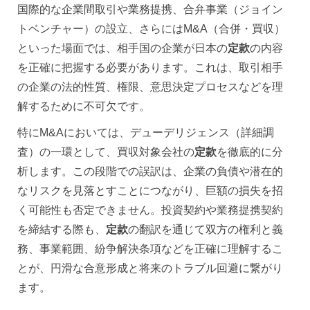
国際的な企業間取引や業務提携、合弁事業（ジョイン
トベンチャー）の設立、さらにはM&A（合併・買収）
といった場面では、相手国の企業が日本の
定款
の内容
を正確に把握する必要があります。これは、取引相手
の企業の法的性質、権限、意思決定プロセスなどを理
解するために不可欠です。
特にM&Aにおいては、デューデリジェンス（詳細調
査）の一環として、買収対象会社の
定款
を徹底的に分
析します。この段階での誤訳は、企業の負債や潜在的
なリスクを見落とすことにつながり、巨額の損失を招
く可能性も否定できません。投資契約や業務提携契約
を締結する際も、
定款
の翻訳を通じて双方の権利と義
務、事業範囲、紛争解決条項などを正確に理解するこ
とが、円滑な合意形成と将来のトラブル回避に繋がり
ます。