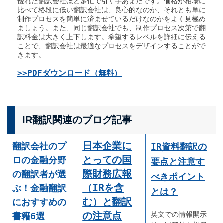
優れた翻訳会社ほど多忙で引く手あまたです。価格が相場に
比べて格段に低い翻訳会社は、良心的なのか、それとも単に
制作プロセスを簡単に済ませているだけなのかをよく見極め
ましょう。また、同じ翻訳会社でも、制作プロセス次第で翻
訳料金は大きく上下します。希望するレベルを詳細に伝える
ことで、翻訳会社は最適なプロセスをデザインすることがで
きます。
>>PDFダウンロード（無料）
IR翻訳関連のブログ記事
日本企業に
翻訳会社のプ
IR資料翻訳の
とっての国
ロの金融分野
要点と注意す
際財務広報
の翻訳者が選
べきポイント
（IRを含
ぶ！金融翻訳
とは？
む）と翻訳
におすすめの
の注意点
英文での情報開示
書籍6選