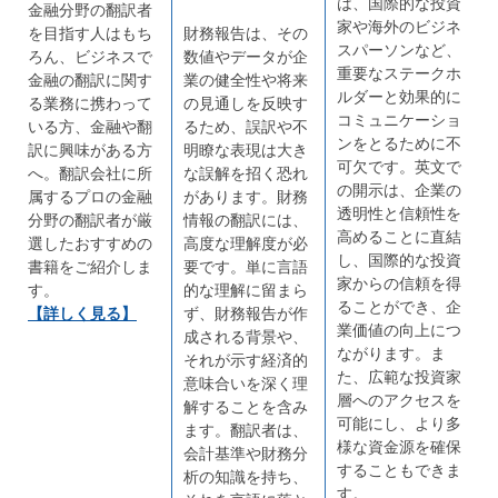
は、国際的な投資
金融分野の翻訳者
家や海外のビジネ
を目指す人はもち
財務報告は、その
スパーソンなど、
ろん、ビジネスで
数値やデータが企
重要なステークホ
金融の翻訳に関す
業の健全性や将来
ルダーと効果的に
る業務に携わって
の見通しを反映す
コミュニケーショ
いる方、金融や翻
るため、誤訳や不
ンをとるために不
訳に興味がある方
明瞭な表現は大き
可欠です。英文で
へ。翻訳会社に所
な誤解を招く恐れ
の開示は、企業の
属するプロの金融
があります。財務
透明性と信頼性を
分野の翻訳者が厳
情報の翻訳には、
高めることに直結
選したおすすめの
高度な理解度が必
し、国際的な投資
書籍をご紹介しま
要です。単に言語
家からの信頼を得
す。
的な理解に留まら
ることができ、企
【詳しく見る】
ず、財務報告が作
業価値の向上につ
成される背景や、
ながります。ま
それが示す経済的
た、広範な投資家
意味合いを深く理
層へのアクセスを
解することを含み
可能にし、より多
ます。翻訳者は、
様な資金源を確保
会計基準や財務分
することもできま
析の知識を持ち、
す。