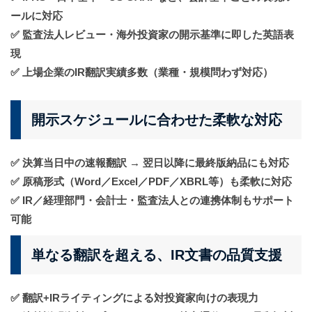
ールに対応
✅ 監査法人レビュー・海外投資家の開示基準に即した英語表
現
✅ 上場企業のIR翻訳実績多数（業種・規模問わず対応）
開示スケジュールに合わせた柔軟な対応
✅
決算当日中の速報翻訳 → 翌日以降に最終版納品にも対応
✅
原稿形式（Word／Excel／PDF／XBRL等）も柔軟に対応
✅
IR／経理部門・会計士・監査法人との連携体制もサポート
可能
単なる翻訳を超える、IR文書の品質支援
✅ 翻訳+IRライティングによる
対投資家向けの表現力