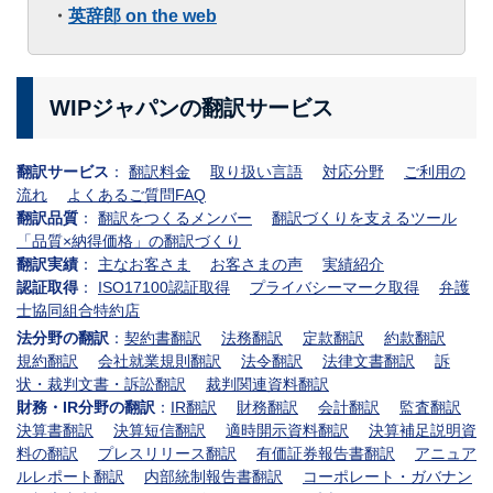
・
英辞郎 on the web
WIPジャパンの翻訳サービス
翻訳サービス
：
翻訳料金
取り扱い言語
対応分野
ご利用の
流れ
よくあるご質問FAQ
翻訳品質
：
翻訳をつくるメンバー
翻訳づくりを支えるツール
「品質×納得価格」の翻訳づくり
翻訳実績
：
主なお客さま
お客さまの声
実績紹介
認証取得
：
ISO17100認証取得
プライバシーマーク取得
弁護
士協同組合特約店
法分野の翻訳
：
契約書翻訳
法務翻訳
定款翻訳
約款翻訳
規約翻訳
会社就業規則翻訳
法令翻訳
法律文書翻訳
訴
状・裁判文書・訴訟翻訳
裁判関連資料翻訳
財務・IR分野の翻訳
：
IR翻訳
財務翻訳
会計翻訳
監査翻訳
決算書翻訳
決算短信翻訳
適時開示資料翻訳
決算補足説明資
料の翻訳
プレスリリース翻訳
有価証券報告書翻訳
アニュア
ルレポート翻訳
内部統制報告書翻訳
コーポレート・ガバナン