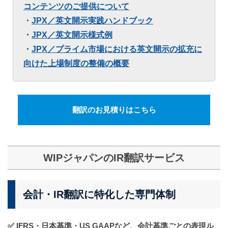
コンテンツのご提供について
・
JPX／
英文開示実践ハンドブック
・
JPX／英文開示様式例
・
JPX／
プライム市場における英文開示の拡充に
向けた上場制度の整備の概要
翻訳のお見積りはこちら
WIPジャパンのIR翻訳サービス
会計・IR翻訳に特化した専門体制
✅ IFRS・日本基準・US GAAPなど、会計基準ごとの表現ル