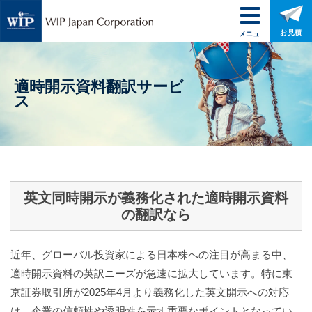
お見積
メニュ
ー
適時開示資料翻訳サービ
ス
英文同時開示が義務化された適時開示資料
の翻訳なら
近年、グローバル投資家による日本株への注目が高まる中、
適時開示資料の英訳ニーズが急速に拡大しています。特に東
京証券取引所が2025年4月より義務化した英文開示への対応
は、企業の信頼性や透明性を示す重要なポイントとなってい