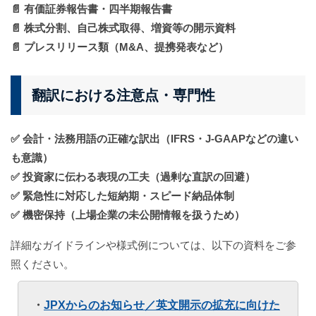
📄 有価証券報告書・四半期報告書
📄 株式分割、自己株式取得、増資等の開示資料
📄 プレスリリース類（M&A、提携発表など）
翻訳における注意点・専門性
✅ 会計・法務用語の正確な訳出（IFRS・J-GAAPなどの違い
も意識）
✅ 投資家に伝わる表現の工夫（過剰な直訳の回避）
✅ 緊急性に対応した
短納期・スピード納品体制
✅ 機密保持（上場企業の未公開情報を扱うため）
詳細なガイドラインや様式例については、以下の資料をご参
照ください。
・
JPXからのお知らせ／英文開示の拡充に向けた