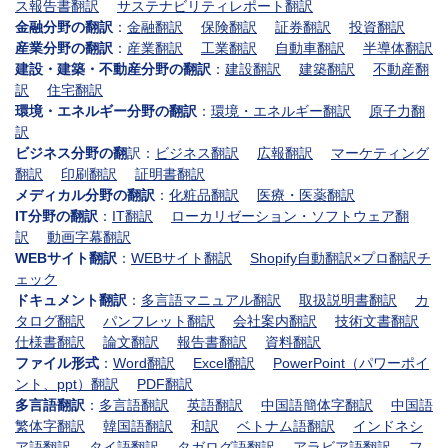
ス報告書翻訳
サステナビリティレポート翻訳
金融分野の翻訳
：
金融翻訳
保険翻訳
証券翻訳
投資翻訳
産業分野の翻訳
：
産業翻訳
工業翻訳
自動車翻訳
半導体翻訳
建設・建築・不動産分野の翻訳
：
建設翻訳
建築翻訳
不動産翻
訳
住宅翻訳
環境・エネルギー分野の翻訳
：
環境・エネルギー翻訳
原子力翻
訳
ビジネス分野の翻
訳：
ビジネス翻訳
広報翻訳
マーケティング
翻訳
印刷翻訳
証明書翻訳
メディカル分野の翻訳
：
化粧品翻訳
医療・医薬翻訳
IT分野の翻訳
：
IT翻訳
ローカリゼーション・ソフトウェア翻
訳
動画字幕翻訳
WEBサイト翻訳
：
WEBサイト翻訳
Shopify自動翻訳×プロ翻訳チ
ェック
ドキュメント翻訳
：
多言語マニュアル翻訳
取扱説明書翻訳
カ
タログ翻訳
パンフレット翻訳
会社案内翻訳
技術文書翻訳
仕様書翻訳
論文翻訳
報告書翻訳
資料翻訳
ファイル形式
：
Word翻訳
Excel翻訳
PowerPoint（パワーポイ
ント、ppt）翻訳
PDF翻訳
多言語翻訳
：
多言語翻訳
英語翻訳
中国語簡体字翻訳
中国語
繁体字翻訳
韓国語翻訳
和訳
ベトナム語翻訳
インドネシ
ア語翻訳
タイ語翻訳
タガログ語翻訳
アラビア語翻訳
フ