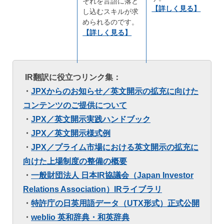
それを言語に落と
【詳しく見る】
し込むスキルが求
められるのです。
【詳しく見る】
IR翻訳に役立つリンク集：
・
JPXからのお知らせ／英文開示の拡充に向けた
コンテンツのご提供について
・
JPX／
英文開示実践ハンドブック
・
JPX／英文開示様式例
・
JPX／
プライム市場における英文開示の拡充に
向けた上場制度の整備の概要
・
一般財団法人 日本IR協議会（Japan Investor
Relations Association）IRライブラリ
・
特許庁の日英用語データ（UTX形式）正式公開
・
weblio 英和辞典・和英辞典