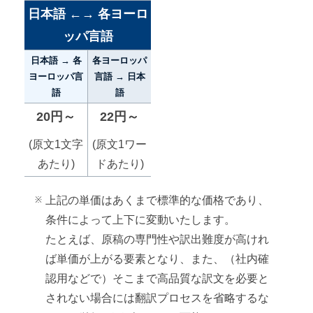
日本語 ←→ 各ヨーロ
ッパ言語
日本語 → 各
各ヨーロッパ
ヨーロッパ言
言語 → 日本
語
語
20円～
22円～
(原文1文字
(原文1ワー
あたり)
ドあたり)
上記の単価はあくまで標準的な価格であり、
条件によって上下に変動いたします。
たとえば、原稿の専門性や訳出難度が高けれ
ば単価が上がる要素となり、また、（社内確
認用などで）そこまで高品質な訳文を必要と
されない場合には翻訳プロセスを省略するな