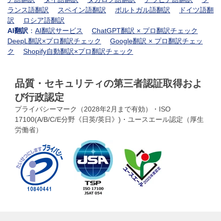
ランス語翻訳
スペイン語翻訳
ポルトガル語翻訳
ドイツ語翻
訳
ロシア語翻訳
AI翻訳
：
AI翻訳サービス
ChatGPT翻訳 × プロ翻訳チェック
DeepL翻訳×プロ翻訳チェック
Google翻訳 × プロ翻訳チェッ
ク
Shopify自動翻訳×プロ翻訳チェック
品質・セキュリティの第三者認証取得およ
び行政認定
プライバシーマーク（2028年2月まで有効）・ISO
17100(A/B/C/E分野《日英/英日》)・ユースエール認定（厚生
労働省）