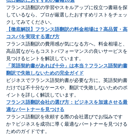
仏日翻訳におすすめの書籍10選
フランス語翻訳の学習やスキルアップに役立つ書籍を探
しているなら、プロが厳選したおすすめリストをチェッ
クしてみてください。
【徹底解説】フランス語翻訳の料金相場は？高品質・高
コスパを実現する選び方
フランス語翻訳の費用感が気になる方へ。料金相場と、
高品質ながらもコストパフォーマンスの良いサービスを
見つけるヒントを解説しています。
「英語契約書があれば十分」は本当？フランス語契約書
翻訳で失敗しないための完全ガイド
ビジネスでフランス語契約書が必要な方に。英語契約書
だけでは不十分なケースや、翻訳で失敗しないためのポ
イントを詳しく解説しています。
フランス語翻訳会社の選び方：ビジネスを加速させる最
適なパートナーを見つける
フランス語翻訳を依頼する際の会社選びでお悩みです
か？ビジネスを成功に導く最適なパートナーを見つける
ためのガイドです。