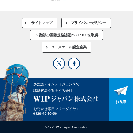
サイトマップ
プライバシーポリシー
翻訳の国際規格認証ISO17100を取得
ユースエール認定企業
多言語・インテリジェンスで
課題解決提案をする会社
お見積
お問合せ専用フリーダイヤル
© 1995 WIP Japan Corporation