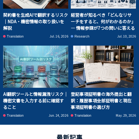
契約書を生成AIで翻訳するリスク
経営者が知るべき「どんなリサ
｜NDA・機密情報の取り扱いを
ーチをすると、何がわかるのか」
解説
― 情報参謀が7つの問いに答える
Jul. 16, 2026
Jul. 10, 2026
Translation
Research
AI翻訳ツールと情報漏洩リスク｜
登記事項証明書の海外提出と翻
機密文書を入力する前に確認す
訳：履歴事項全部証明書と現在
ること
事項証明書の選び方
Jun. 24, 2026
May. 29, 2026
Translation
Translation
最新記事