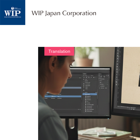
W
I
P
ジ
ャ
パ
ン
｜
Translation
翻
訳
・
通
訳
・
海
外
調
査
・
人
材