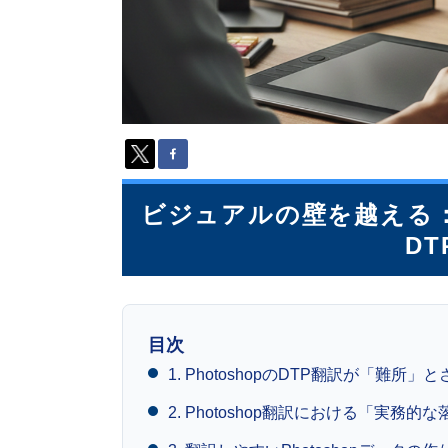
派
遣
の
多
言
語
サ
ー
ビ
ス
ビジュアルの壁を越える：Ad
（
1
D
3
9
言
語
・
目次
2
1. PhotoshopのDTP翻訳が「難所」
1
0
2. Photoshop翻訳における「実務
カ
国