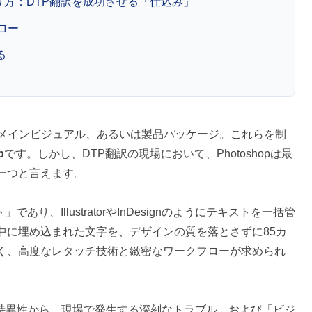
の作り方：DTP翻訳を成功させる「仕込み」
フロー
る
のメインビジュアル、あるいは製品パッケージ。これらを制
p
です。しかし、DTP翻訳の現場において、Photoshopは最
一つと言えます。
であり、IllustratorやInDesignのようにテキストを一括管
中に埋め込まれた文字を、デザインの質を落とさずに85カ
く、高度なレタッチ技術と緻密なワークフローが求められ
翻訳の特異性から、現場で発生する深刻なトラブル、および「ビジ