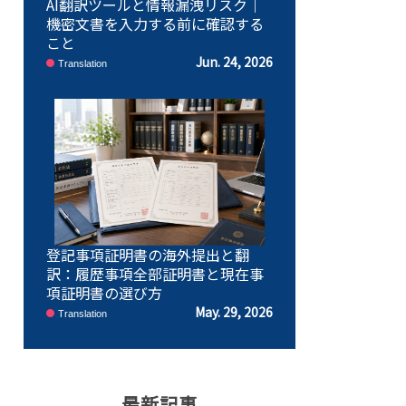
AI翻訳ツールと情報漏洩リスク｜
機密文書を入力する前に確認する
こと
Jun. 24, 2026
Translation
登記事項証明書の海外提出と翻
訳：履歴事項全部証明書と現在事
項証明書の選び方
May. 29, 2026
Translation
最新記事