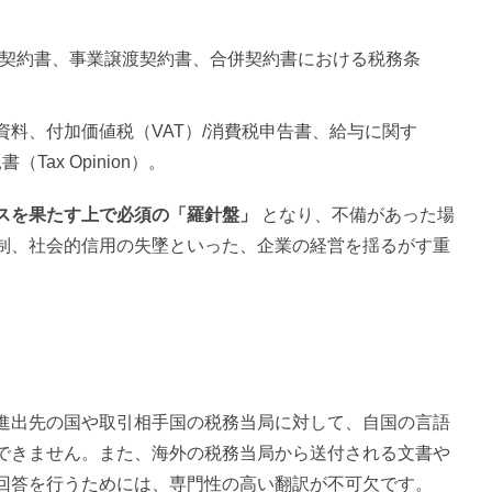
譲渡契約書、事業譲渡契約書、合併契約書における税務条
資料、付加価値税（VAT）/消費税申告書、給与に関す
ax Opinion）。
スを果たす上で必須の「羅針盤」
となり、不備があった場
制、社会的信用の失墜といった、企業の経営を揺るがす重
進出先の国や取引相手国の税務当局に対して、自国の言語
できません。また、海外の税務当局から送付される文書や
回答を行うためには、専門性の高い翻訳が不可欠です。