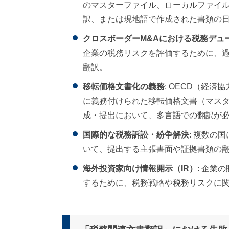
のマスターファイル、ローカルファイ
訳、または現地語で作成された書類の
クロスボーダーM&Aにおける税務デュ
企業の税務リスクを評価するために、
翻訳。
移転価格文書化の義務
: OECD（経
に義務付けられた移転価格文書（マス
成・提出において、多言語での翻訳が
国際的な税務訴訟・紛争解決
: 複数の
いて、提出する主張書面や証拠書類の
海外投資家向け情報開示（IR）
: 企業
するために、税務戦略や税務リスクに