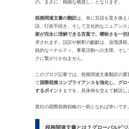
の、まさに「精緻な橋渡し」となります。
対
応
）
税務関連文書の翻訳
は、単に言語を置き換え
語、行政手続き、そして文化的なニュアンス
家が完全に理解できる言葉で、曖昧さを一切
求されます。誤訳や解釈の齟齬は、追徴課税
銭的なペナルティ、事業活動への支障、そし
クに繋がりかねません。
このブログ記事では、税務関連文書翻訳の重
て
国際税務コンプライアンスを強化し、グロ
するポイント
までを、具体例を交えて解説し
貴社の国際税務戦略の一助となれば幸いです
税務関連文書とは？グローバルビジ