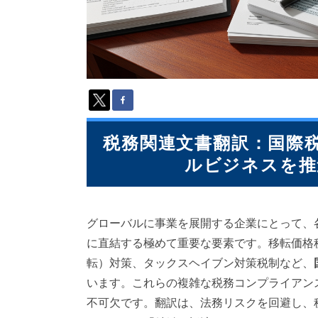
派
遣
の
多
言
語
サ
ー
ビ
ス
税務関連文書翻訳：国際
（
ルビジネスを推
1
3
9
言
グローバルに事業を展開する企業にとって、
語
・
に直結する極めて重要な要素です。移転価格
2
転）対策、タックスヘイブン対策税制など、
1
います。これらの複雑な税務コンプライアン
0
カ
不可欠です。翻訳は、法務リスクを回避し、
国