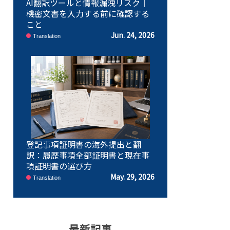
AI翻訳ツールと情報漏洩リスク｜
機密文書を入力する前に確認する
こと
Jun. 24, 2026
Translation
登記事項証明書の海外提出と翻
訳：履歴事項全部証明書と現在事
項証明書の選び方
May. 29, 2026
Translation
最新記事