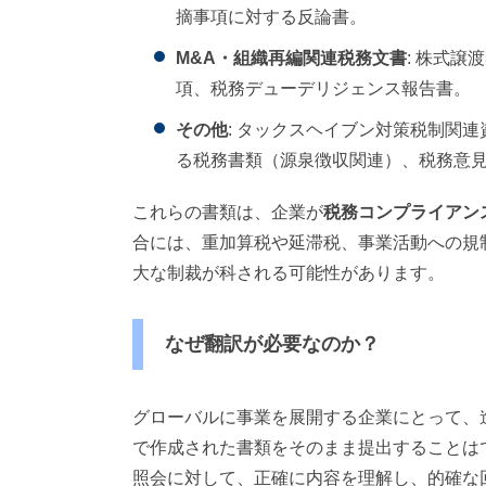
摘事項に対する反論書。
M&A・組織再編関連税務文書
: 株式
項、税務デューデリジェンス報告書。
その他
: タックスヘイブン対策税制関連
る税務書類（源泉徴収関連）、税務意見書（T
これらの書類は、企業が
税務コンプライアン
合には、重加算税や延滞税、事業活動への規
大な制裁が科される可能性があります。
なぜ翻訳が必要なのか？
グローバルに事業を展開する企業にとって、
で作成された書類をそのまま提出することは
照会に対して、正確に内容を理解し、的確な