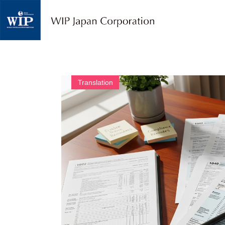
W
I
P
ジ
ャ
パ
ン
｜
Translation
翻
訳
・
通
訳
・
海
外
調
査
・
人
材