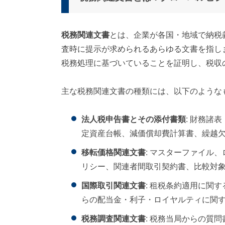
税務関連文書
とは、企業が各国・地域で納税
査時に提示が求められるあらゆる文書を指し
税務処理に基づいていることを証明し、税収
主な税務関連文書の種類には、以下のような
法人税申告書とその添付書類
: 財務諸
定資産台帳、減価償却費計算書、繰越
移転価格関連文書
: マスターファイル
リシー、関連者間取引契約書、比較対象
国際取引関連文書
: 租税条約適用に関
らの配当金・利子・ロイヤルティに関
税務調査関連文書
: 税務当局からの質