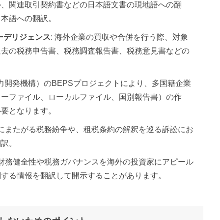
ル、関連取引契約書などの日本語文書の現地語への翻
日本語への翻訳。
ーデリジェンス
: 海外企業の買収や合併を行う際、対象
過去の税務申告書、税務調査報告書、税務意見書などの
済協力開発機構）のBEPSプロジェクトにより、多国籍企業
ターファイル、ローカルファイル、国別報告書）の作
必要となります。
国にまたがる税務紛争や、租税条約の解釈を巡る訴訟にお
翻訳。
の財務健全性や税務ガバナンスを海外の投資家にアピール
関する情報を翻訳して開示することがあります。