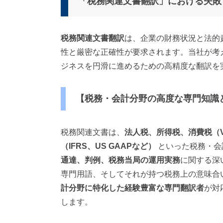
「税務関連文書翻訳」における失敗
税務関連文書翻訳
は、企業の財務状況と法的
性と厳密な正確性が要求されます。当社が考
ジネスを円滑に進めるための高精度な翻訳を
【税務・会計分野の高度な専門知識
税務関連文書は、
法人税、所得税、消費税（
（IFRS、US GAAPなど）
といった税務・会
通達、判例、税務当局の運用実務
に関する深
専門用語、そしてそれが持つ税務上の意味合
計分野に特化した経験豊富な専門翻訳者
が対
します。