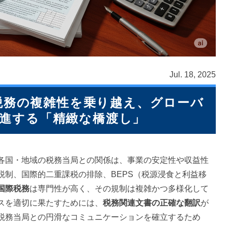
Jul. 18, 2025
税務の複雑性を乗り越え、グローバ
進する「精緻な橋渡し」
各国・地域の税務当局との関係は、事業の安定性や収益性
税制、国際的二重課税の排除、BEPS（税源浸食と利益移
国際税務
は専門性が高く、その規制は複雑かつ多様化して
スを適切に果たすためには、
税務関連文書の正確な翻訳
が
税務当局との円滑なコミュニケーションを確立するため