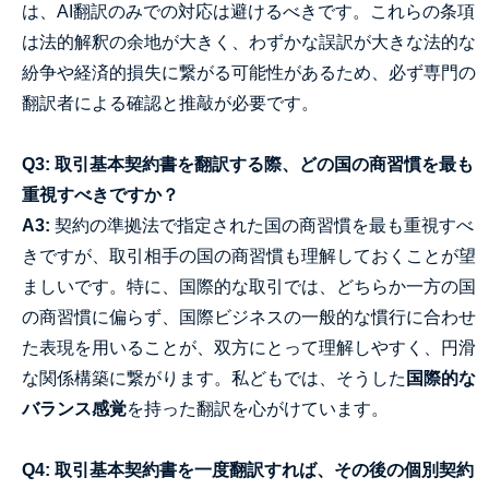
は、AI翻訳のみでの対応は避けるべきです。これらの条項
は法的解釈の余地が大きく、わずかな誤訳が大きな法的な
紛争や経済的損失に繋がる可能性があるため、必ず専門の
翻訳者による確認と推敲が必要です。
Q3: 取引基本契約書を翻訳する際、どの国の商習慣を最も
重視すべきですか？
A3:
契約の準拠法で指定された国の商習慣を最も重視すべ
きですが、取引相手の国の商習慣も理解しておくことが望
ましいです。特に、国際的な取引では、どちらか一方の国
の商習慣に偏らず、国際ビジネスの一般的な慣行に合わせ
た表現を用いることが、双方にとって理解しやすく、円滑
な関係構築に繋がります。私どもでは、そうした
国際的な
バランス感覚
を持った翻訳を心がけています。
Q4: 取引基本契約書を一度翻訳すれば、その後の個別契約