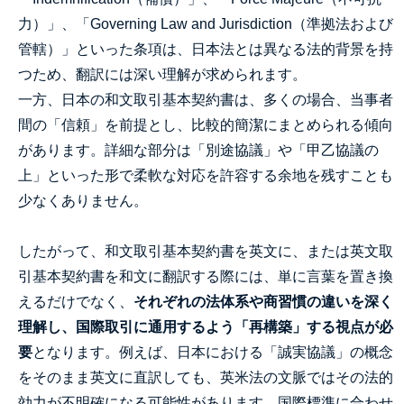
力）」、「Governing Law and Jurisdiction（準拠法および
管轄）」といった条項は、日本法とは異なる法的背景を持
つため、翻訳には深い理解が求められます。
一方、日本の和文取引基本契約書は、多くの場合、当事者
間の「信頼」を前提とし、比較的簡潔にまとめられる傾向
があります。詳細な部分は「別途協議」や「甲乙協議の
上」といった形で柔軟な対応を許容する余地を残すことも
少なくありません。
したがって、和文取引基本契約書を英文に、または英文取
引基本契約書を和文に翻訳する際には、単に言葉を置き換
えるだけでなく、
それぞれの法体系や商習慣の違いを深く
理解し、国際取引に通用するよう「再構築」する視点が必
要
となります。例えば、日本における「誠実協議」の概念
をそのまま英文に直訳しても、英米法の文脈ではその法的
効力が不明確になる可能性があります。国際標準に合わせ