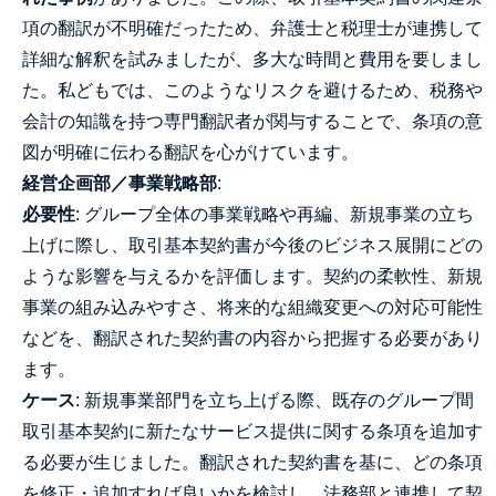
項の翻訳が不明確だったため、弁護士と税理士が連携して
詳細な解釈を試みましたが、多大な時間と費用を要しまし
た。私どもでは、このようなリスクを避けるため、税務や
会計の知識を持つ専門翻訳者が関与することで、条項の意
図が明確に伝わる翻訳を心がけています。
経営企画部／事業戦略部
:
必要性
: グループ全体の事業戦略や再編、新規事業の立ち
上げに際し、取引基本契約書が今後のビジネス展開にどの
ような影響を与えるかを評価します。契約の柔軟性、新規
事業の組み込みやすさ、将来的な組織変更への対応可能性
などを、翻訳された契約書の内容から把握する必要があり
ます。
ケース
: 新規事業部門を立ち上げる際、既存のグループ間
取引基本契約に新たなサービス提供に関する条項を追加す
る必要が生じました。翻訳された契約書を基に、どの条項
を修正・追加すれば良いかを検討し、法務部と連携して契