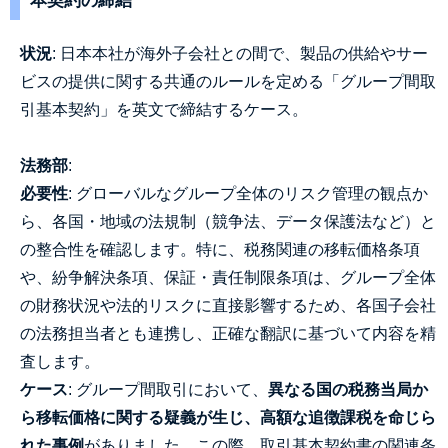
本契約の締結
状況
: 日本本社が海外子会社との間で、製品の供給やサー
ビスの提供に関する共通のルールを定める「グループ間取
引基本契約」を英文で締結するケース。
法務部
:
必要性
: グローバルなグループ全体のリスク管理の観点か
ら、各国・地域の法規制（競争法、データ保護法など）と
の整合性を確認します。特に、税務関連の移転価格条項
や、紛争解決条項、保証・責任制限条項は、グループ全体
の財務状況や法的リスクに直接影響するため、各国子会社
の法務担当者とも連携し、正確な翻訳に基づいて内容を精
査します。
ケース
: グループ間取引において、
異なる国の税務当局か
ら移転価格に関する疑義が生じ、高額な追徴課税を命じら
れた事例
がありました。この際、取引基本契約書の関連条