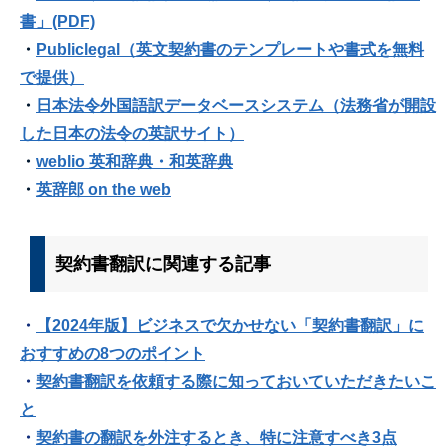
書」(PDF)
・
Publiclegal（英文契約書のテンプレートや書式を無料
で提供）
・
日本法令外国語訳データベースシステム（法務省が開設
した日本の法令の英訳サイト）
・
weblio 英和辞典・和英辞典
・
英辞郎 on the web
契約書翻訳に関連する記事
・
【2024年版】ビジネスで欠かせない「契約書翻訳」に
おすすめの8つのポイント
・
契約書翻訳を依頼する際に知っておいていただきたいこ
と
・
契約書の翻訳を外注するとき、特に注意すべき3点