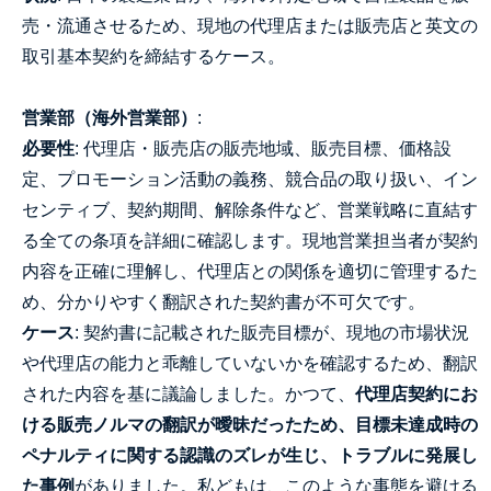
売・流通させるため、現地の代理店または販売店と英文の
取引基本契約を締結するケース。
営業部（海外営業部）
:
必要性
: 代理店・販売店の販売地域、販売目標、価格設
定、プロモーション活動の義務、競合品の取り扱い、イン
センティブ、契約期間、解除条件など、営業戦略に直結す
る全ての条項を詳細に確認します。現地営業担当者が契約
内容を正確に理解し、代理店との関係を適切に管理するた
め、分かりやすく翻訳された契約書が不可欠です。
ケース
: 契約書に記載された販売目標が、現地の市場状況
や代理店の能力と乖離していないかを確認するため、翻訳
された内容を基に議論しました。かつて、
代理店契約にお
ける販売ノルマの翻訳が曖昧だったため、目標未達成時の
ペナルティに関する認識のズレが生じ、トラブルに発展し
た事例
がありました。私どもは、このような事態を避ける