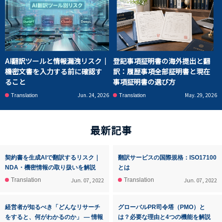
AI翻訳ツールと情報漏洩リスク｜
登記事項証明書の海外提出と翻
機密文書を入力する前に確認す
訳：履歴事項全部証明書と現在
ること
事項証明書の選び方
Jun. 24, 2026
May. 29, 2026
Translation
Translation
最新記事
契約書を生成AIで翻訳するリスク｜
翻訳サービスの国際規格：ISO17100
NDA・機密情報の取り扱いを解説
とは
Jun. 07, 2022
Jun. 07, 2022
Translation
Translation
経営者が知るべき「どんなリサーチ
グローバルPR司令塔（PMO）と
をすると、何がわかるのか」 ― 情報
は？必要な理由と4つの機能を解説