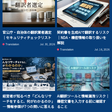
官公庁・自治体の翻訳業者選定
契約書を生成AIで翻訳するリスク
｜セキュリティチェックリスト
｜NDA・機密情報の取り扱いを
解説
Jul. 30, 2026
Translation
Jul. 16, 2026
Translation
経営者が知るべき「どんなリサ
AI翻訳ツールと情報漏洩リスク｜
ーチをすると、何がわかるのか」
機密文書を入力する前に確認す
― 情報参謀が7つの問いに答える
ること