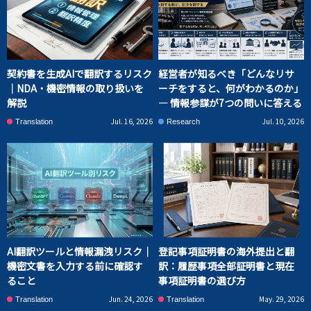
契約書を生成AIで翻訳するリスク
経営者が知るべき「どんなリサ
｜NDA・機密情報の取り扱いを
ーチをすると、何がわかるのか」
解説
― 情報参謀が7つの問いに答える
Jul. 16, 2026
Jul. 10, 2026
Translation
Research
AI翻訳ツールと情報漏洩リスク｜
登記事項証明書の海外提出と翻
機密文書を入力する前に確認す
訳：履歴事項全部証明書と現在
ること
事項証明書の選び方
Jun. 24, 2026
May. 29, 2026
Translation
Translation