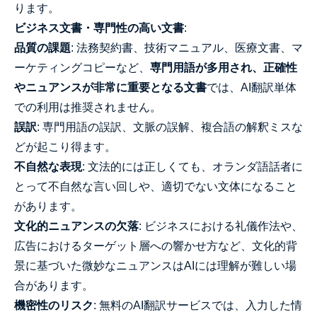
ります。
ビジネス文書・専門性の高い文書
:
品質の課題
: 法務契約書、技術マニュアル、医療文書、マ
ーケティングコピーなど、
専門用語が多用され、正確性
やニュアンスが非常に重要となる文書
では、AI翻訳単体
での利用は推奨されません。
誤訳
: 専門用語の誤訳、文脈の誤解、複合語の解釈ミスな
どが起こり得ます。
不自然な表現
: 文法的には正しくても、オランダ語話者に
とって不自然な言い回しや、適切でない文体になること
があります。
文化的ニュアンスの欠落
: ビジネスにおける礼儀作法や、
広告におけるターゲット層への響かせ方など、文化的背
景に基づいた微妙なニュアンスはAIには理解が難しい場
合があります。
機密性のリスク
: 無料のAI翻訳サービスでは、入力した情