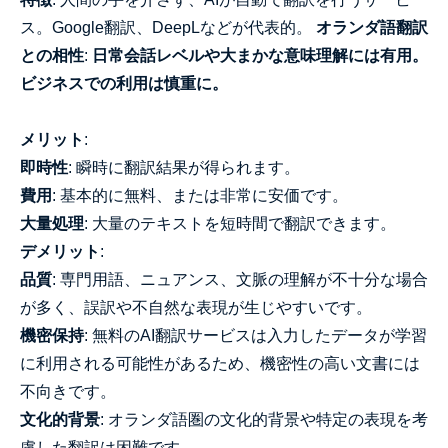
ス。Google翻訳、DeepLなどが代表的。
オランダ語翻訳
との相性
:
日常会話レベルや大まかな意味理解には有用。
ビジネスでの利用は慎重に。
メリット
:
即時性
: 瞬時に翻訳結果が得られます。
費用
: 基本的に無料、または非常に安価です。
大量処理
: 大量のテキストを短時間で翻訳できます。
デメリット
:
品質
: 専門用語、ニュアンス、文脈の理解が不十分な場合
が多く、誤訳や不自然な表現が生じやすいです。
機密保持
: 無料のAI翻訳サービスは入力したデータが学習
に利用される可能性があるため、機密性の高い文書には
不向きです。
文化的背景
: オランダ語圏の文化的背景や特定の表現を考
慮した翻訳は困難です。