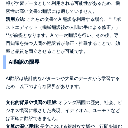
報が学習データとして利用される可能性があるため、機
密性の高い文書の翻訳には適していません。
活用方法
: これらの文書でAI翻訳を利用する場合、**「ポ
ストエディット（機械翻訳後の人間の手による修正）」
**が前提となります。AIで一次翻訳を行い、その後、専
門知識を持つ人間の翻訳者が修正・推敲することで、効
率と品質を両立させることが可能です。
AI翻訳の限界
AI翻訳は統計的なパターンや大量のデータから学習する
ため、以下のような限界があります。
文化的背景や慣習の理解
: オランダ語圏の歴史、社会、ビ
ジネス慣習に根ざした表現、イディオム、ユーモアなど
は正確に翻訳できません。
文脈の深い理解
: 長文における複雑な文脈や、行間を読む