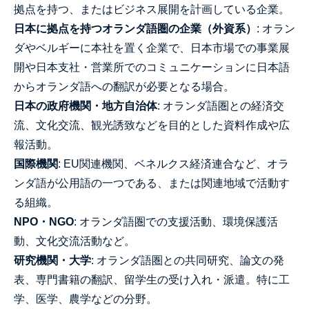
拠点を持つ、またはビジネス展開を計画している企業。
日本に拠点を持つオランダ語圏の企業（外資系）
: オラン
ダやベルギーに本社を置く企業で、日本市場での事業展
開や日本支社・営業所でのコミュニケーションに日本語
からオランダ語への翻訳が必要となる場合。
日本の政府機関・地方自治体
: オランダ語圏との経済交
流、文化交流、観光誘致などを目的とした資料作成や広
報活動。
国際機関
: EU関連機関、ベネルクス経済連合など、オラ
ンダ語が公用語の一つである、または関連地域で活動す
る組織。
NPO・NGO
: オランダ語圏での支援活動、環境保護活
動、文化交流活動など。
研究機関・大学
: オランダ語圏との共同研究、論文の発
表、専門書籍の翻訳、留学生の受け入れ・派遣。特に工
学、医学、農学などの分野。