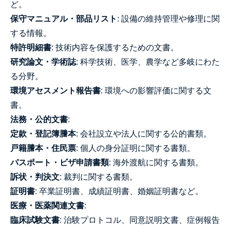
ど。
保守マニュアル・部品リスト
: 設備の維持管理や修理に関
する情報。
特許明細書
: 技術内容を保護するための文書。
研究論文・学術誌
: 科学技術、医学、農学など多岐にわた
る分野。
環境アセスメント報告書
: 環境への影響評価に関する文
書。
法務・公的文書
:
定款・登記簿謄本
: 会社設立や法人に関する公的書類。
戸籍謄本・住民票
: 個人の身分証明に関する書類。
パスポート・ビザ申請書類
: 海外渡航に関する書類。
訴状・判決文
: 裁判に関する書類。
証明書
: 卒業証明書、成績証明書、婚姻証明書など。
医療・医薬関連文書
:
臨床試験文書
: 治験プロトコル、同意説明文書、症例報告