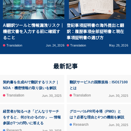
AI翻訳ツールと情報漏洩リスク｜
登記事項証明書の海外提出と翻
機密文書を入力する前に確認す
訳：履歴事項全部証明書と現在
ること
事項証明書の選び方
Jun. 24, 2026
May. 29, 2026
Translation
Translation
最新記事
契約書を生成AIで翻訳するリスク｜
翻訳サービスの国際規格：ISO17100
NDA・機密情報の取り扱いを解説
とは
Jun. 30, 2025
Jun. 30, 2025
Translation
Translation
経営者が知るべき「どんなリサーチ
グローバルPR司令塔（PMO）と
をすると、何がわかるのか」 ― 情報
は？必要な理由と4つの機能を解説
参謀が7つの問いに答える
Jun. 30, 2025
Research
Jun. 30, 2025
Research