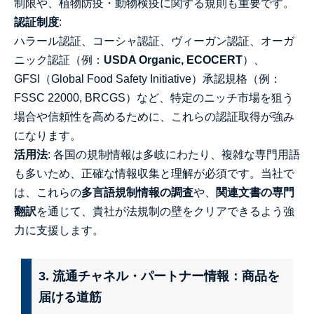
制限や、植物防疫・動物検疫に関する規則も重要です。
認証制度
:
ハラール認証、コーシャ認証、ヴィーガン認証、オーガ
ニック認証（例：
USDA Organic, ECOCERT
）、
GFSI（Global Food Safety Initiative）承認規格（例：
FSSC 22000, BRCGS）など、特定のニッチ市場を狙う
場合や信頼性を高めるために、これらの認証取得が強み
になります。
活用法
: 各国の規制情報は多岐にわたり、複雑な専門用語
も多いため、正確な情報収集と理解が必須です。当社で
は、これらの
多言語規制情報の調査
や、
関連文書の専門
翻訳
を通じて、貴社が法規制の壁をクリアできるよう強
力に支援します。
3. 流通チャネル・パートナー情報：商品を
届ける道筋