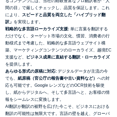
るコンテンツには、当社の経験豊富なプロ翻訳者が「人
間の目」で厳しくチェックし、品質を保証します。これ
により、
スピードと品質を両立した「ハイブリッド翻
訳」
を実現します。
戦略的な多言語ローカライズ支援:
単に言葉を翻訳する
だけでなく、ターゲット市場の文化、慣習、消費者の行
動様式まで考慮した、戦略的な多言語ウェブサイト構
築、マーケティングコンテンツのローカライズ、越境EC
支援など、
ビジネス成果に直結する翻訳・ローカライズ
を提供します。
あらゆる形式の原稿に対応:
デジタルデータが主流の今
でも、
紙原稿（官公庁の報告書や古い資料など）
への対
応も可能です。Google レンズなどのOCR技術を駆使
し、紙からデジタルへ、そして多言語へと、お客様の情
報をシームレスに変換します。
AI翻訳が翻訳の裾野を広げた今こそ、ビジネスにおける
翻訳の可能性は無限大です。言語の壁を越え、グローバ