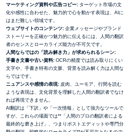
マーケティング資料や広告コピー:
ターゲット市場の文
化や感性に合わせた、魅力的で心を動かす表現は、AIに
はまだ難しい領域です。
ウェブサイトのコンテンツ:
企業メッセージやブランド
ストーリーを正確かつ魅力的に伝えるには、人間の翻訳
者のセンスとローカライズ能力が不可欠です。
人間ならではの「読み解き力」が求められるシーン:
手書き文書や古い資料:
OCRの精度では読み取りにくい
文字や、手書き特有の文脈、背景を読み解く力は人間な
らではです。
ニュアンスや感情の表現:
皮肉、ユーモア、行間を読む
ような表現は、文化背景を理解した人間の翻訳者でなけ
れば再現できません。
AI翻訳は「下訳」や「一次情報」として強力なツールで
すが、これらの場面では**「人間のプロの翻訳者による
最終的な磨き上げ
」、つまり
ポストエディットや専門分
野の翻訳、戦略的なローカライズ**が不可欠となるので