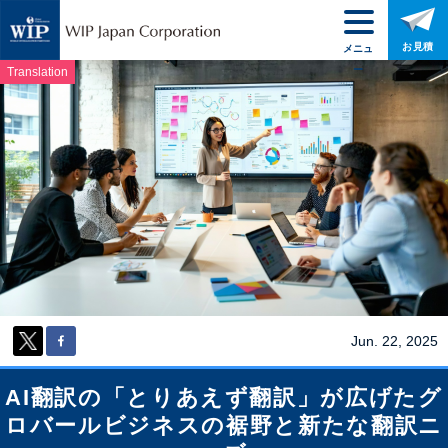
お見積
メニュ
ー
Translation
Jun. 22, 2025
AI翻訳の「とりあえず翻訳」が広げたグ
ロバールビジネスの裾野と新たな翻訳ニ