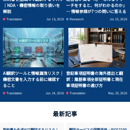
｜NDA・機密情報の取り扱いを
ーチをすると、何がわかるのか」
解説
― 情報参謀が7つの問いに答える
Jul. 16, 2026
Jul. 10, 2026
Translation
Research
AI翻訳ツールと情報漏洩リスク｜
登記事項証明書の海外提出と翻
機密文書を入力する前に確認す
訳：履歴事項全部証明書と現在
ること
事項証明書の選び方
Jun. 24, 2026
May. 29, 2026
Translation
Translation
最新記事
契約書を生成AIで翻訳するリスク｜
翻訳サービスの国際規格：ISO17100