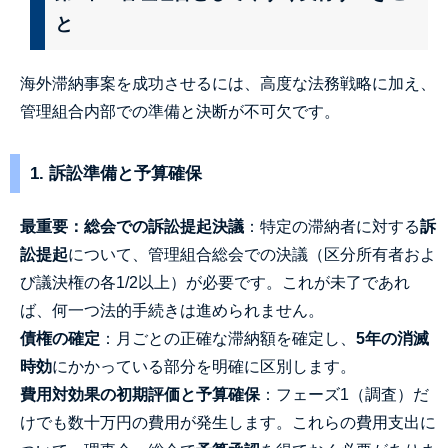
と
海外滞納事案を成功させるには、高度な法務戦略に加え、
管理組合内部での準備と決断が不可欠です。
1. 訴訟準備と予算確保
最重要：総会での訴訟提起決議
：特定の滞納者に対する
訴
訟提起
について、管理組合総会での決議（区分所有者およ
び議決権の各1/2以上）が必要です。これが未了であれ
ば、何一つ法的手続きは進められません。
債権の確定
：月ごとの正確な滞納額を確定し、
5年の消滅
時効
にかかっている部分を明確に区別します。
費用対効果の初期評価と予算確保
：フェーズ1（調査）だ
けでも数十万円の費用が発生します。これらの費用支出に