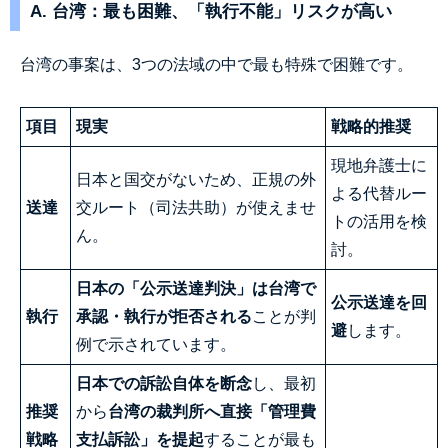
A. 台湾：最も困難、「執行不能」リスクが高い
台湾の事案は、3つの法域の中で最も特殊で困難です。
項目
現実
戦略的推奨
現地弁護士に
日本と国交がないため、正規の外
よる代替ルー
送達
交ルート（司法共助）が使えませ
トの活用を検
ん。
討。
日本の「公示送達判決」は台湾で
公示送達を回
執行
承認・執行が拒否される
ことが判
避
します。
例で示されています。
日本での訴訟自体を断念
し、最初
推奨
から
台湾の裁判所へ直接「管理費
戦略
支払訴訟」を提起
することが最も