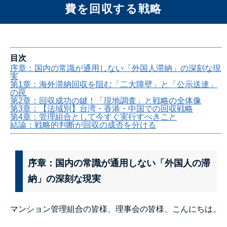
費を回収する戦略
目次
序章：国内の常識が通用しない「外国人滞納」の深刻な現
実
第1章：海外滞納回収を阻む「二大障壁」と「公示送達」
の罠
第2章：回収成功の鍵！「現地調査」と戦略の全体像
第3章：【法域別】台湾・香港・中国での回収戦略
第4章：管理組合として今すぐ実行すべきこと
結論：戦略的判断が回収の成否を分ける
序章：国内の常識が通用しない「外国人の滞
納」の深刻な現実
マンション管理組合の皆様、理事会の皆様、こんにちは。