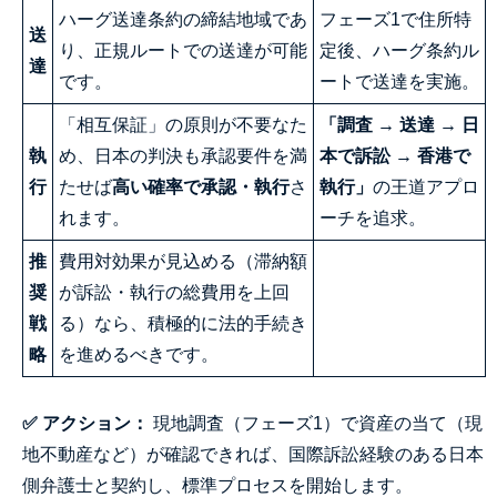
ハーグ送達条約の締結地域であ
フェーズ1で住所特
送
り、正規ルートでの送達が可能
定後、ハーグ条約ル
達
です。
ートで送達を実施。
「相互保証」の原則が不要なた
「調査 → 送達 → 日
執
め、日本の判決も承認要件を満
本で訴訟 → 香港で
行
たせば
高い確率で承認・執行
さ
執行」
の王道アプロ
れます。
ーチを追求。
推
費用対効果が見込める（滞納額
奨
が訴訟・執行の総費用を上回
戦
る）なら、積極的に法的手続き
略
を進めるべきです。
✅ アクション：
現地調査（フェーズ1）で資産の当て（現
地不動産など）が確認できれば、国際訴訟経験のある日本
側弁護士と契約し、標準プロセスを開始します。