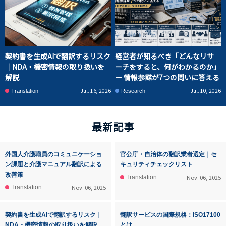
契約書を生成AIで翻訳するリスク
経営者が知るべき「どんなリサ
｜NDA・機密情報の取り扱いを
ーチをすると、何がわかるのか」
解説
― 情報参謀が7つの問いに答える
Jul. 16, 2026
Jul. 10, 2026
Translation
Research
最新記事
外国人介護職員のコミュニケーショ
官公庁・自治体の翻訳業者選定｜セ
ン課題と介護マニュアル翻訳による
キュリティチェックリスト
改善策
Nov. 06, 2025
Translation
Nov. 06, 2025
Translation
契約書を生成AIで翻訳するリスク｜
翻訳サービスの国際規格：ISO17100
NDA・機密情報の取り扱いを解説
とは