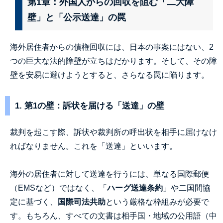
第1章：外国人からの回収を阻む「二大障
壁」と「公示送達」の罠
海外居住者からの債権回収には、日本の事案にはない、2
つの巨大な法的障壁が立ちはだかります。そして、その障
壁を安易に避けようとすると、さらなる罠に陥ります。
1. 第1の壁：訴状を届ける「送達」の壁
裁判を起こす際、訴状や裁判所の呼出状を相手に届けなけ
ればなりません。これを「送達」といいます。
海外の居住者に対して送達を行うには、単なる国際郵便
（EMSなど）ではなく、「
ハーグ送達条約
」や二国間協
定に基づく、
国際司法共助
という厳格な枠組みが必要で
す。もちろん、すべての文書は相手国・地域の公用語（中