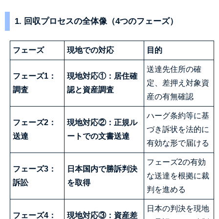
1. 回収プロセスの全体像（4つのフェーズ）
フェーズ
現地での対応
目的
送達先住所の確
フェーズ1：
現地対応①：居住確
定、差押え対象資
調査
認と資産調査
産の有無確認
ハーグ条約等に基
フェーズ2：
現地対応②：正規ル
づき訴状を法的に
送達
ートでの文書送達
有効な形で届ける
フェーズ2の有効
フェーズ3：
日本国内で勝訴判決
な送達を根拠に裁
訴訟
を取得
判を進める
日本の判決を現地
フェーズ4：
現地対応③：資産差