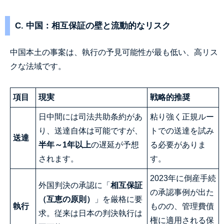
C. 中国：相互保証の壁と流動的なリスク
中国本土の事案は、執行の予見可能性が最も低い、高リス
クな法域です。
項目
現実
戦略的推奨
日中間には司法共助条約があ
粘り強く正規ルー
り、送達自体は可能ですが、
トでの送達を試み
送達
半年～1年以上
の遅延が予想
る必要がありま
されます。
す。
2023年に倒産手続
外国判決の承認に「
相互保証
の承認事例が出た
（互恵の原則）
」を厳格に要
執行
ものの、管理費債
求。従来は日本の判決執行は
権に適用される保