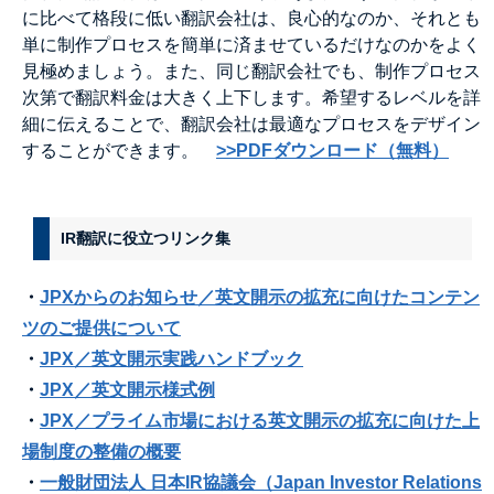
に比べて格段に低い翻訳会社は、良心的なのか、それとも
単に制作プロセスを簡単に済ませているだけなのかをよく
見極めましょう。また、同じ翻訳会社でも、制作プロセス
次第で翻訳料金は大きく上下します。希望するレベルを詳
細に伝えることで、翻訳会社は最適なプロセスをデザイン
することができます。
>>PDFダウンロード（無料）
IR翻訳に役立つリンク集
・
JPXからのお知らせ／英文開示の拡充に向けたコンテン
ツのご提供について
・
JPX／
英文開示実践ハンドブック
・
JPX／英文開示様式例
・
JPX／
プライム市場における英文開示の拡充に向けた上
場制度の整備の概要
・
一般財団法人 日本IR協議会（Japan Investor Relations