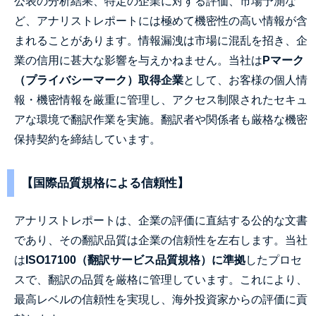
公表の分析結果、特定の企業に対する評価、市場予測な
ど、アナリストレポートには極めて機密性の高い情報が含
まれることがあります。情報漏洩は市場に混乱を招き、企
業の信用に甚大な影響を与えかねません。当社は
Pマーク
（プライバシーマーク）取得企業
として、お客様の個人情
報・機密情報を厳重に管理し、アクセス制限されたセキュ
アな環境で翻訳作業を実施。翻訳者や関係者も厳格な機密
保持契約を締結しています。
【国際品質規格による信頼性】
アナリストレポートは、企業の評価に直結する公的な文書
であり、その翻訳品質は企業の信頼性を左右します。当社
は
ISO17100（翻訳サービス品質規格）に準拠
したプロセ
スで、翻訳の品質を厳格に管理しています。これにより、
最高レベルの信頼性を実現し、海外投資家からの評価に貢