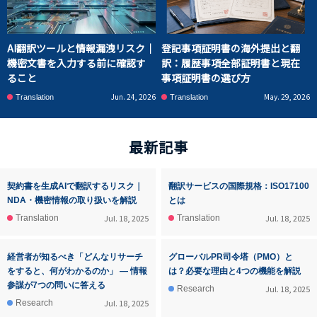
AI翻訳ツールと情報漏洩リスク｜
登記事項証明書の海外提出と翻
機密文書を入力する前に確認す
訳：履歴事項全部証明書と現在
ること
事項証明書の選び方
Jun. 24, 2026
May. 29, 2026
Translation
Translation
最新記事
契約書を生成AIで翻訳するリスク｜
翻訳サービスの国際規格：ISO17100
NDA・機密情報の取り扱いを解説
とは
Jul. 18, 2025
Jul. 18, 2025
Translation
Translation
経営者が知るべき「どんなリサーチ
グローバルPR司令塔（PMO）と
をすると、何がわかるのか」 ― 情報
は？必要な理由と4つの機能を解説
参謀が7つの問いに答える
Jul. 18, 2025
Research
Jul. 18, 2025
Research