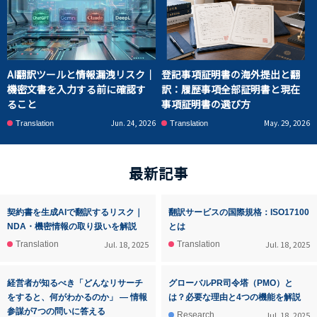
AI翻訳ツールと情報漏洩リスク｜
登記事項証明書の海外提出と翻
機密文書を入力する前に確認す
訳：履歴事項全部証明書と現在
ること
事項証明書の選び方
Jun. 24, 2026
May. 29, 2026
Translation
Translation
最新記事
契約書を生成AIで翻訳するリスク｜
翻訳サービスの国際規格：ISO17100
NDA・機密情報の取り扱いを解説
とは
Jul. 18, 2025
Jul. 18, 2025
Translation
Translation
経営者が知るべき「どんなリサーチ
グローバルPR司令塔（PMO）と
をすると、何がわかるのか」 ― 情報
は？必要な理由と4つの機能を解説
参謀が7つの問いに答える
Jul. 18, 2025
Research