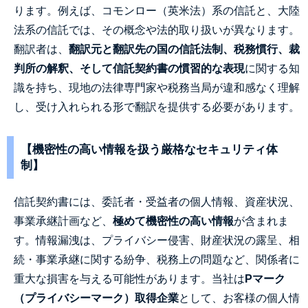
ります。例えば、コモンロー（英米法）系の信託と、大陸
法系の信託では、その概念や法的取り扱いが異なります。
翻訳者は、
翻訳元と翻訳先の国の信託法制、税務慣行、裁
判所の解釈、そして信託契約書の慣習的な表現
に関する知
識を持ち、現地の法律専門家や税務当局が違和感なく理解
し、受け入れられる形で翻訳を提供する必要があります。
【機密性の高い情報を扱う厳格なセキュリティ体
制】
信託契約書には、委託者・受益者の個人情報、資産状況、
事業承継計画など、
極めて機密性の高い情報
が含まれま
す。情報漏洩は、プライバシー侵害、財産状況の露呈、相
続・事業承継に関する紛争、税務上の問題など、関係者に
重大な損害を与える可能性があります。当社は
Pマーク
（プライバシーマーク）取得企業
として、お客様の個人情