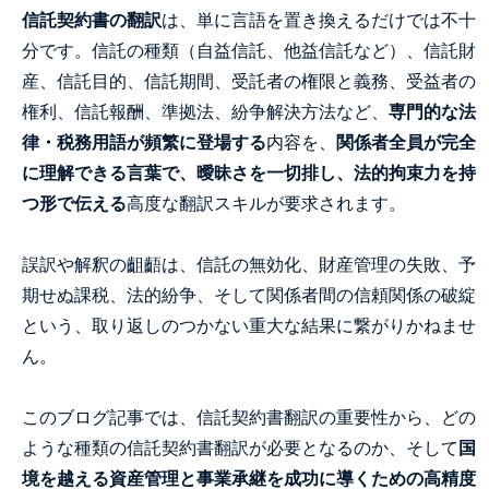
信託契約書の翻訳
は、単に言語を置き換えるだけでは不十
分です。信託の種類（自益信託、他益信託など）、信託財
産、信託目的、信託期間、受託者の権限と義務、受益者の
権利、信託報酬、準拠法、紛争解決方法など、
専門的な法
律・税務用語が頻繁に登場する
内容を、
関係者全員が完全
に理解できる言葉で、曖昧さを一切排し、法的拘束力を持
つ形で伝える
高度な翻訳スキルが要求されます。
誤訳や解釈の齟齬は、信託の無効化、財産管理の失敗、予
期せぬ課税、法的紛争、そして関係者間の信頼関係の破綻
という、取り返しのつかない重大な結果に繋がりかねませ
ん。
このブログ記事では、信託契約書翻訳の重要性から、どの
ような種類の信託契約書翻訳が必要となるのか、そして
国
境を越える資産管理と事業承継を成功に導くための高精度