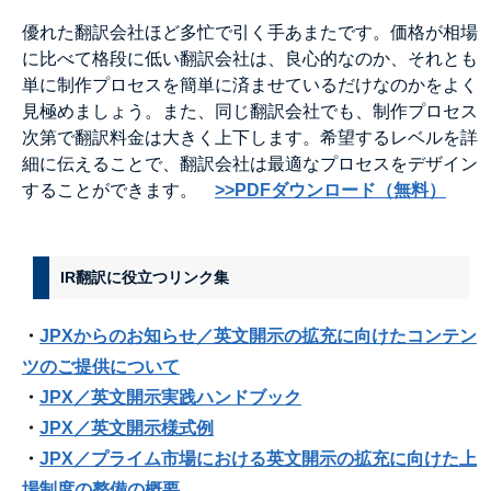
優れた翻訳会社ほど多忙で引く手あまたです。価格が相場
に比べて格段に低い翻訳会社は、良心的なのか、それとも
単に制作プロセスを簡単に済ませているだけなのかをよく
見極めましょう。また、同じ翻訳会社でも、制作プロセス
次第で翻訳料金は大きく上下します。希望するレベルを詳
細に伝えることで、翻訳会社は最適なプロセスをデザイン
することができます。
>>PDFダウンロード（無料）
IR翻訳に役立つリンク集
・
JPXからのお知らせ／英文開示の拡充に向けたコンテン
ツのご提供について
・
JPX／
英文開示実践ハンドブック
・
JPX／英文開示様式例
・
JPX／
プライム市場における英文開示の拡充に向けた上
場制度の整備の概要