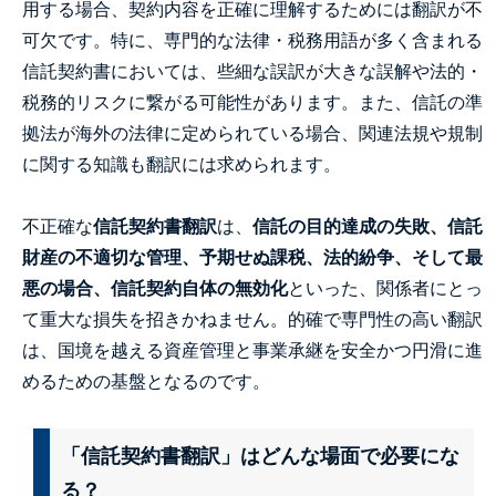
用する場合、契約内容を正確に理解するためには翻訳が不
可欠です。特に、専門的な法律・税務用語が多く含まれる
信託契約書においては、些細な誤訳が大きな誤解や法的・
税務的リスクに繋がる可能性があります。また、信託の準
拠法が海外の法律に定められている場合、関連法規や規制
に関する知識も翻訳には求められます。
不正確な
信託契約書翻訳
は、
信託の目的達成の失敗、信託
財産の不適切な管理、予期せぬ課税、法的紛争、そして最
悪の場合、信託契約自体の無効化
といった、関係者にとっ
て重大な損失を招きかねません。的確で専門性の高い翻訳
は、国境を越える資産管理と事業承継を安全かつ円滑に進
めるための基盤となるのです。
「信託契約書翻訳」はどんな場面で必要にな
る？