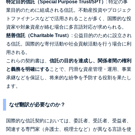
特定目的信託（Special Purpose Trust/SPT）
: 特定の事
業目的のために組成される信託。不動産投資やプロジェク
トファイナンスなどで活用されることが多く、国際的な投
資家や対象資産が絡む場合に多言語対応が求められる。
慈善信託（Charitable Trust）
: 公益目的のために設立され
る信託。国際的な寄付活動や社会貢献活動を行う場合に利
用される。
これらの契約書は、
信託の目的を達成し、関係者間の権利
と義務を明確にする
ことで、円滑な資産管理・運用、事業
承継などを保証し、将来的な紛争を予防する役割を果たし
ます。
なぜ翻訳が必要なのか？
国際的な信託契約においては、委託者、受託者、受益者、
関連する専門家（弁護士、税理士など）が異なる言語を使