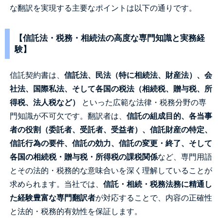
な翻訳を実現する主要なポイントは以下の通りです。
【信託法・税務・相続法の高度な専門知識と実務経
験】
信託契約書は、
信託法、民法（特に相続法、財産法）、会
社法、国際私法、そして各国の税法（相続税、贈与税、所
得税、法人税など）
といった広範な法律・税務分野の専
門知識が不可欠です。翻訳者は、
信託の組成目的、各当事
者の役割（委託者、受託者、受益者）、信託財産の特定、
信託行為の要件、信託の効力、信託の変更・終了、そして
各国の相続税・贈与税・所得税の課税関係
など、専門用語
とその法的・税務的な意味合いを深く理解していることが
求められます。当社では、
信託・相続・税務法務に精通し
た経験豊富な専門翻訳者
が対応することで、内容の正確性
と法的・税務的有効性を保証します。