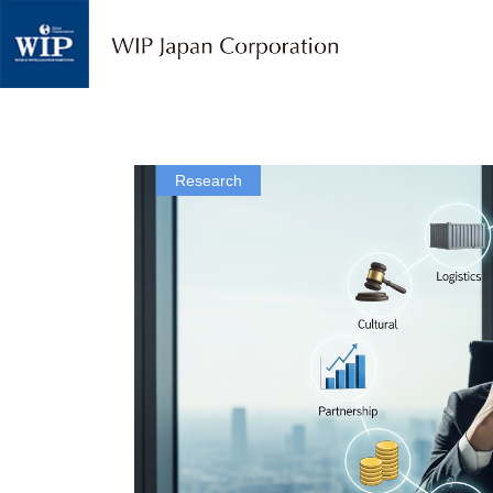
W
I
P
ジ
ャ
パ
ン
｜
Research
翻
訳
・
通
訳
・
海
外
調
査
・
人
材