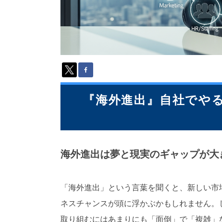
派
遣
の
多
言
語
サ
ー
ビ
ス
『海外進出』自社でや
（
1
3
9
言
海外進出は夢と現実のギャップが大
語
・
2
「海外進出」という言葉を聞くと、新しい市
1
0
ネスチャンスが頭に浮かぶかもしれません。
カ
取り組むにはあまりにも「面倒」で「複雑」
国