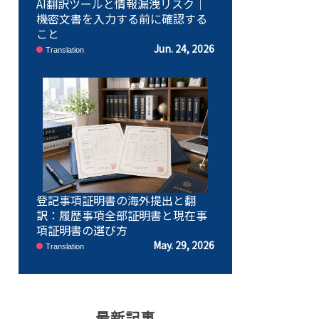
AI翻訳ツールと情報漏洩リスク｜
機密文書を入力する前に確認する
こと
Jun. 24, 2026
Translation
登記事項証明書の海外提出と翻
訳：履歴事項全部証明書と現在事
項証明書の選び方
May. 29, 2026
Translation
最新記事