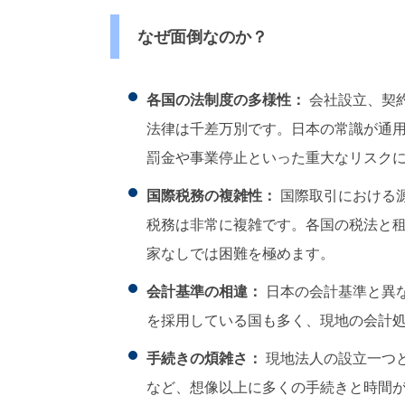
なぜ面倒なのか？
各国の法制度の多様性：
会社設立、契
法律は千差万別です。日本の常識が通
罰金や事業停止といった重大なリスク
国際税務の複雑性：
国際取引における
税務は非常に複雑です。各国の税法と
家なしでは困難を極めます。
会計基準の相違：
日本の会計基準と異な
を採用している国も多く、現地の会計
手続きの煩雑さ：
現地法人の設立一つ
など、想像以上に多くの手続きと時間