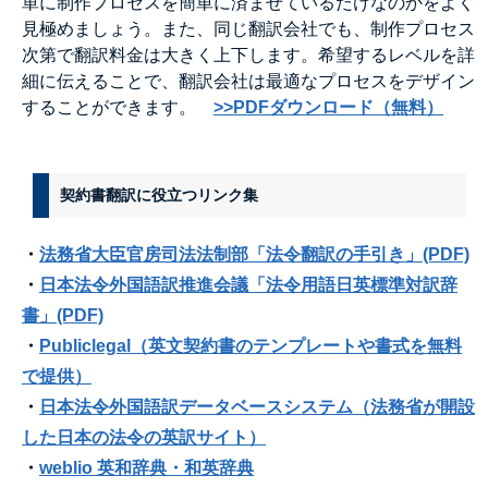
単に制作プロセスを簡単に済ませているだけなのかをよく
見極めましょう。また、同じ翻訳会社でも、制作プロセス
次第で翻訳料金は大きく上下します。希望するレベルを詳
細に伝えることで、翻訳会社は最適なプロセスをデザイン
することができます。
>>PDFダウンロード（無料）
契約書翻訳に役立つリンク集
・
法務省大臣官房司法法制部「法令翻訳の手引き」(PDF)
・
日本法令外国語訳推進会議「法令用語日英標準対訳辞
書」(PDF)
・
Publiclegal（英文契約書のテンプレートや書式を無料
で提供）
・
日本法令外国語訳データベースシステム（法務省が開設
した日本の法令の英訳サイト）
・
weblio 英和辞典・和英辞典