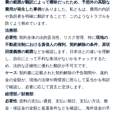
費の範囲が翻訳によって曖昧だったため、予想外の高額な
費用が発生した事例
がありました。私どもは、費用の内訳
や負担者を明確に翻訳することで、このようなトラブルを
防ぐよう努めています。
法務部
:
必要性
: 契約全体の法的妥当性、リスク管理、特に
現地の
不動産法制における賃借人の権利、契約解除の条件、原状
回復義務の範囲
などを確認します。日本法との違いを理解
し、自社にとって不利な条項がないかをチェックするた
め、法的な正確性に優れた翻訳が不可欠です。
ケース
: 契約書に記載された契約解除の予告期間や、違約
金の金額が、現地の法律や商慣習に照らして妥当かを和訳
で確認し、必要に応じて貸主と交渉します。
経理部／財務部
:
必要性
: 賃料の支払い通貨、支払い期日、支払い方法、敷
金・保証金の金額と返還条件などを確認し、海外送金の手