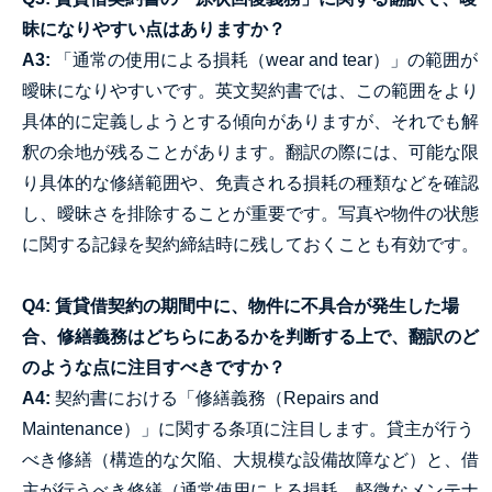
昧になりやすい点はありますか？
A3:
「通常の使用による損耗（wear and tear）」の範囲が
曖昧になりやすいです。英文契約書では、この範囲をより
具体的に定義しようとする傾向がありますが、それでも解
釈の余地が残ることがあります。翻訳の際には、可能な限
り具体的な修繕範囲や、免責される損耗の種類などを確認
し、曖昧さを排除することが重要です。写真や物件の状態
に関する記録を契約締結時に残しておくことも有効です。
Q4: 賃貸借契約の期間中に、物件に不具合が発生した場
合、修繕義務はどちらにあるかを判断する上で、翻訳のど
のような点に注目すべきですか？
A4:
契約書における「修繕義務（Repairs and
Maintenance）」に関する条項に注目します。貸主が行う
べき修繕（構造的な欠陥、大規模な設備故障など）と、借
主が行うべき修繕（通常使用による損耗、軽微なメンテナ