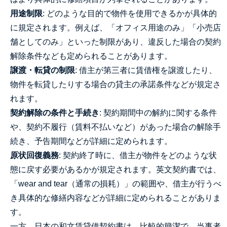
用途制限
: どのような目的で物件を使用できるかが具体的
に規定されます。例えば、「オフィス用途のみ」「小売店
舗としてのみ」といった制限があり、違反した場合の契約
解除条件なども定められることがあります。
譲渡・転貸の制限
: 借主が第三者に賃借権を譲渡したり、
物件を転貸したりする場合の貸主の承諾条件などが規定さ
れます。
契約解除の条件と手続き
: 契約期間中の解約に関する条件
や、契約不履行（賃料不払いなど）があった場合の解除手
続き、予告期間などが詳細に定められます。
原状回復義務
: 契約終了時に、借主が物件をどのような状
態に戻す必要があるかが規定されます。英文契約書では、
「wear and tear（通常の損耗）」の範囲や、借主が行うべ
き具体的な修繕内容などが詳細に定められることがありま
す。
一方、日本の和文賃貸借契約書は、比較的簡潔で、当事者