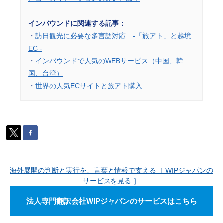
インバウンドに関連する記事：
・
訪日観光に必要な多言語対応 -「旅アト」と越境
EC -
・
インバウンドで人気のWEBサービス（中国、韓
国、台湾）
・
世界の人気ECサイトと旅アト購入
海外展開の判断と実行を、言葉と情報で支える［ WIPジャパンの
サービスを見る ］
法人専門翻訳会社WIPジャパンのサービスはこちら