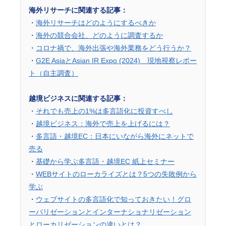
海外リサーチに関連する記事：
・
海外リサーチはどのようにするべきか
・
海外の競合会社、どのように調査するか
・
コロナ禍で、海外出張や海外業務をどう行うか？
・
G2E AsiaとAsian IR Expo (2024) 現地視察レポー
ト（自主調査）
越境ビジネスに関連する記事：
・
それでも売上の1%は多言語化に投資すべし
・
越境ビジネス：海外で売上を上げるには？
・
多言語・越境EC：日本にいながら海外にネットで
売る
・
基礎から学ぶ多言語・越境EC 紙上セミナー
・
WEBサイトのローカライズとは？5つの失敗例から
学ぶ
・
ウェブサイトの多言語化で知っておきたい！グロ
ーバリゼーションとインターナショナリゼーション
とローカリゼーションの違いとは？