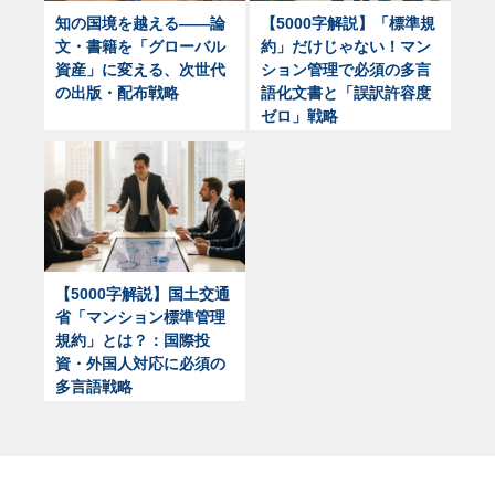
知の国境を越える——論
【5000字解説】「標準規
文・書籍を「グローバル
約」だけじゃない！マン
資産」に変える、次世代
ション管理で必須の多言
の出版・配布戦略
語化文書と「誤訳許容度
ゼロ」戦略
【5000字解説】国土交通
省「マンション標準管理
規約」とは？：国際投
資・外国人対応に必須の
多言語戦略