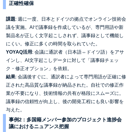
正確性確保
課題
: 週に一度、日本とドイツの拠点でオンライン技術会
議を実施。AIで議事録を作成しているが、専門用語や新
製品名が正しく文字起こしされず、議事録として機能し
にくい。修正に多くの時間を取られていた。
YOYAQ活用
: 会議に通訳者（日本語⇔ドイツ語）をアサ
インし、AI文字起こしデータに対して「議事録チェッ
ク・修正オプション」を依頼。
結果
: 会議後すぐに、通訳者によって専門用語が正確に修
正された高品質な議事録が納品された。自社での修正作
業が不要になり、技術情報の共有が格段にスムーズに。
議事録の信頼性が向上し、後の開発工程にも良い影響を
与えた。
事例2：多国籍メンバー参加のプロジェクト進捗会
議におけるニュアンス把握