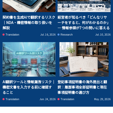
契約書を生成AIで翻訳するリスク
経営者が知るべき「どんなリサ
｜NDA・機密情報の取り扱いを
ーチをすると、何がわかるのか」
解説
― 情報参謀が7つの問いに答える
Jul. 16, 2026
Jul. 10, 2026
Translation
Research
AI翻訳ツールと情報漏洩リスク｜
登記事項証明書の海外提出と翻
機密文書を入力する前に確認す
訳：履歴事項全部証明書と現在
ること
事項証明書の選び方
Jun. 24, 2026
May. 29, 2026
Translation
Translation