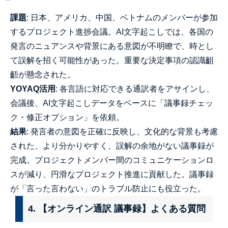
課題
: 日本、アメリカ、中国、ベトナムのメンバーが参加
するプロジェクト進捗会議。AI文字起こしでは、各国の
発言のニュアンスや背景にある意図が不明瞭で、時とし
て誤解を招く可能性があった。重要な決定事項の認識齟
齬が懸念された。
YOYAQ活用
: 各言語に対応できる通訳者をアサインし、
会議後、AI文字起こしデータをベースに「議事録チェッ
ク・修正オプション」を依頼。
結果
: 発言者の意図を正確に反映し、文化的な背景も考慮
された、より分かりやすく、誤解の余地がない議事録が
完成。プロジェクトメンバー間のコミュニケーションロ
スが減り、円滑なプロジェクト推進に貢献した。議事録
が「言った言わない」のトラブル防止にも役立った。
4. 【オンライン通訳 議事録】よくある質問