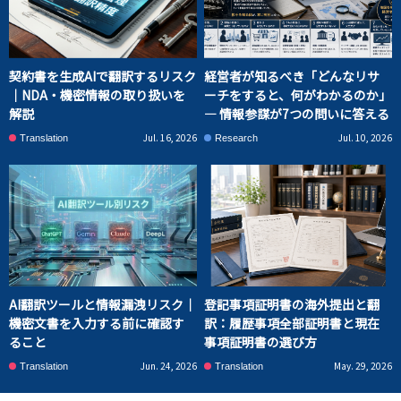
契約書を生成AIで翻訳するリスク
経営者が知るべき「どんなリサ
｜NDA・機密情報の取り扱いを
ーチをすると、何がわかるのか」
解説
― 情報参謀が7つの問いに答える
Jul. 16, 2026
Jul. 10, 2026
Translation
Research
AI翻訳ツールと情報漏洩リスク｜
登記事項証明書の海外提出と翻
機密文書を入力する前に確認す
訳：履歴事項全部証明書と現在
ること
事項証明書の選び方
Jun. 24, 2026
May. 29, 2026
Translation
Translation