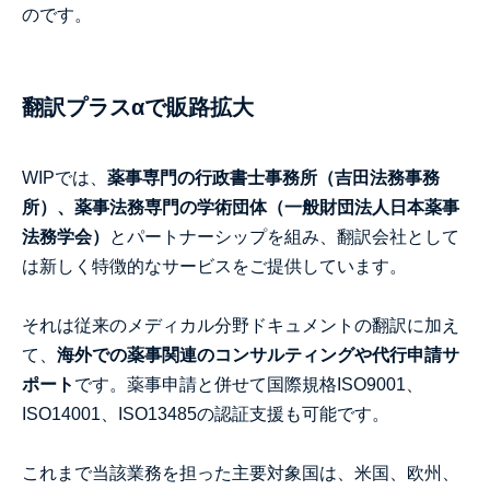
のです。
翻訳プラスαで販路拡大
WIP
では、
薬事専門の行政書士事務所（吉田法務事務
所）、薬事法務専門の学術団体（一般財団法人日本薬事
法務学会）
とパートナーシップを組み、翻訳会社として
は新しく特徴的なサービスをご提供しています。
それは従来のメディカル分野ドキュメントの翻訳に加え
て、
海外での薬事関連のコンサルティングや代行申請サ
ポート
です。薬事申請と併せて国際規格
ISO9001
、
ISO14001
、
ISO13485
の認証支援も可能です。
これまで当該業務を担った主要対象国は、米国、欧州、