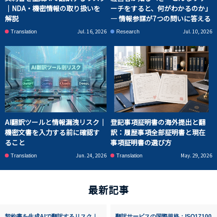
｜NDA・機密情報の取り扱いを
ーチをすると、何がわかるのか」
解説
― 情報参謀が7つの問いに答える
Jul. 16, 2026
Jul. 10, 2026
Translation
Research
AI翻訳ツールと情報漏洩リスク｜
登記事項証明書の海外提出と翻
機密文書を入力する前に確認す
訳：履歴事項全部証明書と現在
ること
事項証明書の選び方
Jun. 24, 2026
May. 29, 2026
Translation
Translation
最新記事
契約書を生成AIで翻訳するリスク｜
翻訳サービスの国際規格：ISO17100