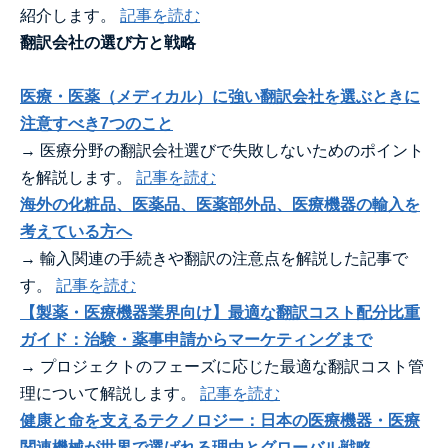
紹介します。
記事を読む
翻訳会社の選び方と戦略
医療・医薬（メディカル）に強い翻訳会社を選ぶときに
注意すべき7つのこと
→ 医療分野の翻訳会社選びで失敗しないためのポイント
を解説します。
記事を読む
海外の化粧品、医薬品、医薬部外品、医療機器の輸入を
考えている方へ
→ 輸入関連の手続きや翻訳の注意点を解説した記事で
す。
記事を読む
【製薬・医療機器業界向け】最適な翻訳コスト配分比重
ガイド：治験・薬事申請からマーケティングまで
→ プロジェクトのフェーズに応じた最適な翻訳コスト管
理について解説します。
記事を読む
健康と命を支えるテクノロジー：日本の医療機器・医療
関連機械が世界で選ばれる理由とグローバル戦略