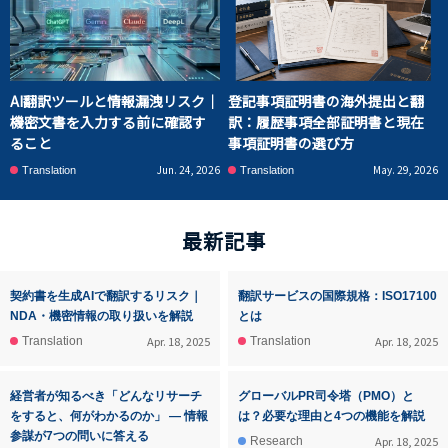
AI翻訳ツールと情報漏洩リスク｜
登記事項証明書の海外提出と翻
機密文書を入力する前に確認す
訳：履歴事項全部証明書と現在
ること
事項証明書の選び方
Jun. 24, 2026
May. 29, 2026
Translation
Translation
最新記事
契約書を生成AIで翻訳するリスク｜
翻訳サービスの国際規格：ISO17100
NDA・機密情報の取り扱いを解説
とは
Apr. 18, 2025
Apr. 18, 2025
Translation
Translation
経営者が知るべき「どんなリサーチ
グローバルPR司令塔（PMO）と
をすると、何がわかるのか」 ― 情報
は？必要な理由と4つの機能を解説
参謀が7つの問いに答える
Apr. 18, 2025
Research