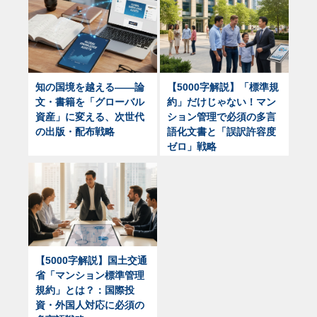
知の国境を越える——論
【5000字解説】「標準規
文・書籍を「グローバル
約」だけじゃない！マン
資産」に変える、次世代
ション管理で必須の多言
の出版・配布戦略
語化文書と「誤訳許容度
ゼロ」戦略
【5000字解説】国土交通
省「マンション標準管理
規約」とは？：国際投
資・外国人対応に必須の