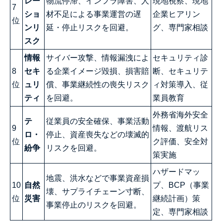
レー
物流停滞、インフラ障害、人
現地視察、現地
7
ショ
材不足による事業運営の遅
企業ヒアリン
位
ンリ
延・停止リスクを回避。
グ、専門家相談
スク
情報
サイバー攻撃、情報漏洩によ
セキュリティ診
8
セキ
る企業イメージ毀損、損害賠
断、セキュリテ
位
ュリ
償、事業継続性の喪失リスク
ィ対策導入、従
ティ
を回避。
業員教育
外務省海外安全
テ
従業員の安全確保、事業活動
9
情報、渡航リス
ロ・
停止、資産喪失などの壊滅的
位
ク評価、安全対
紛争
リスクを回避。
策実施
ハザードマッ
地震、洪水などで事業資産損
10
自然
プ、BCP（事業
壊、サプライチェーン寸断、
位
災害
継続計画）策
事業停止のリスクを回避。
定、専門家相談