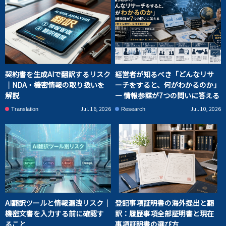
契約書を生成AIで翻訳するリスク
経営者が知るべき「どんなリサ
｜NDA・機密情報の取り扱いを
ーチをすると、何がわかるのか」
解説
― 情報参謀が7つの問いに答える
Jul. 16, 2026
Jul. 10, 2026
Translation
Research
AI翻訳ツールと情報漏洩リスク｜
登記事項証明書の海外提出と翻
機密文書を入力する前に確認す
訳：履歴事項全部証明書と現在
ること
事項証明書の選び方