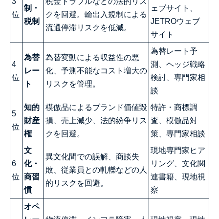
3
税金トラブルなどの法的リス
制・
ェブサイト、
位
クを回避。輸出入規制による
税制
JETROウェブ
流通停滞リスクを低減。
サイト
為替レート予
為替
為替変動による収益性の悪
4
測、ヘッジ戦略
レー
化、予測不能なコスト増大の
位
検討、専門家相
ト
リスクを管理。
談
知的
模倣品によるブランド価値毀
特許・商標調
5
財産
損、売上減少、法的紛争リス
査、模倣品対
位
権
クを回避。
策、専門家相談
文
現地専門家ヒア
異文化間での誤解、商談失
6
化・
リング、文化関
敗、従業員との軋轢などの人
位
商習
連書籍、現地視
的リスクを回避。
慣
察
オペ