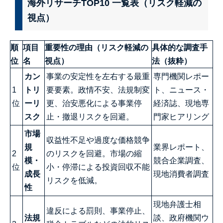
海外リサーチTOP10 一覧表（リスク軽減の
視点）
順
項目
重要性の理由（リスク軽減の
具体的な調査手
位
名
視点）
法（抜粋）
カン
事業の安定性を左右する最重
専門機関レポー
1
トリ
要要素。政情不安、法規制変
ト、ニュース・
位
ーリ
更、治安悪化による事業停
経済誌、現地専
スク
止・撤退リスクを回避。
門家ヒアリング
市場
収益性不足や過度な価格競争
規
業界レポート、
2
のリスクを回避。市場の縮
模・
競合企業調査、
位
小・停滞による投資回収不能
成長
現地消費者調査
リスクを低減。
性
現地弁護士相
違反による罰則、事業停止、
法規
談、政府機関ウ