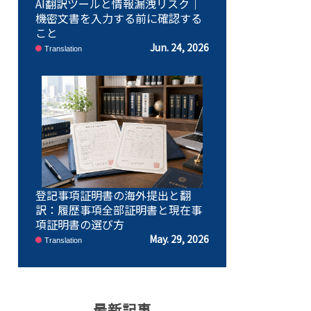
AI翻訳ツールと情報漏洩リスク｜
機密文書を入力する前に確認する
こと
Jun. 24, 2026
Translation
登記事項証明書の海外提出と翻
訳：履歴事項全部証明書と現在事
項証明書の選び方
May. 29, 2026
Translation
最新記事