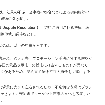
反、効果の不振、当事者の都合などによる契約解除の
成果物の引き渡し。
ispute Resolution）
：契約に適用される法律、紛
国際仲裁、調停など）。
なのは、以下の理由からです。
広告表現、誇大広告、プロモーション手法に関する厳格な
R、各国の景品表示法・薬機法に相当するもの）が異なり、
スクがあるため、契約書で法令遵守の責任を明確にする
的な背景に大きく左右されるため、不適切な表現はブラン
を招きます。契約書でターゲット市場の文化を考慮した
す。