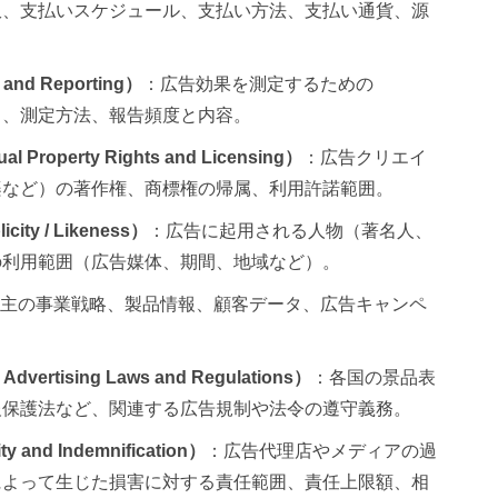
訳、支払いスケジュール、支払い方法、支払い通貨、源
nd Reporting）
：広告効果を測定するための
AS）、測定方法、報告頻度と内容。
operty Rights and Licensing）
：広告クリエイ
楽など）の著作権、商標権の帰属、利用許諾範囲。
ty / Likeness）
：広告に起用される人物（著名人、
の利用範囲（広告媒体、期間、地域など）。
主の事業戦略、製品情報、顧客データ、広告キャンペ
。
ertising Laws and Regulations）
：各国の景品表
報保護法など、関連する広告規制や法令の遵守義務。
 and Indemnification）
：広告代理店やメディアの過
によって生じた損害に対する責任範囲、責任上限額、相