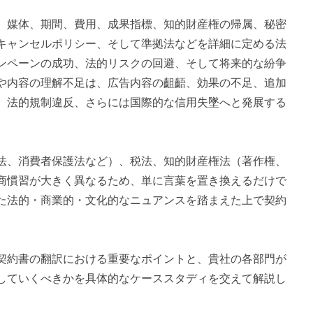
、媒体、期間、費用、成果指標、知的財産権の帰属、秘密
キャンセルポリシー、そして準拠法などを詳細に定める法
ンペーンの成功、法的リスクの回避、そして将来的な紛争
や内容の理解不足は、広告内容の齟齬、効果の不足、追加
、法的規制違反、さらには国際的な信用失墜へと発展する
法、消費者保護法など）、税法、知的財産権法（著作権、
商慣習が大きく異なるため、単に言葉を置き換えるだけで
た法的・商業的・文化的なニュアンスを踏まえた上で契約
契約書の翻訳における重要なポイントと、貴社の各部門が
していくべきかを具体的なケーススタディを交えて解説し