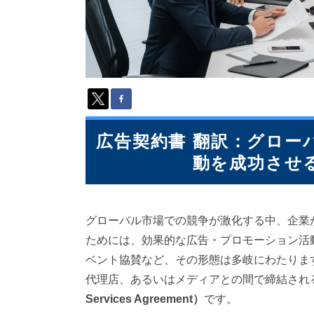
派
遣
の
多
言
語
サ
ー
ビ
ス
広告契約書 翻訳：グロー
（
動を成功させ
1
3
9
言
グローバル市場での競争が激化する中、企業
語
・
ためには、効果的な広告・プロモーション活
2
ベント協賛など、その形態は多岐にわたりま
1
代理店、あるいはメディアとの間で締結され
0
カ
Services Agreement）
です。
国