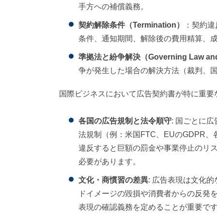
手方への補償義務。
契約解除条件（Termination）
：契約違
条件、通知期間、解除後の費用精算、
準拠法と紛争解決（Governing Law and D
争が発生した場合の解決方法（裁判、
国際ビジネスにおいて広告契約書が特に重要
各国の広告規制と法令順守
: 国ごとに
法規制（例：米国FTC、EUのGDP
違反すると巨額の罰金や事業停止のリ
必要があります。
文化・商慣習の差異
: 広告表現は文化
ドイメージの毀損や消費者からの反発
表現の確認義務を定めることが重要で