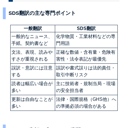
SDS翻訳の主な専門ポイント
一般翻訳
SDS翻訳
一般的なニュース、
化学物質・工業材料などの専
手紙、契約書など
門用語
文法、表現、読みや
正確な数値・含有量・危険有
すさが重視される
害性・法令表記が最優先
誤訳・意訳には注意
誤訳や書式誤りは法的責任・
する
取引中断リスク
読者は幅広い場合が
主に技術者・規制当局・現場
多い
の安全担当者
更新は自由なことが
法律・国際規格（GHS他）へ
多い
の準拠必須の場合がある