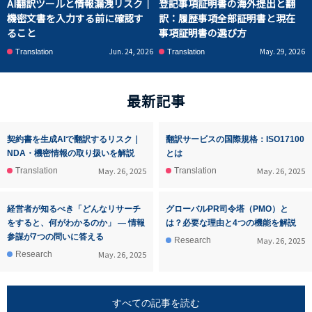
AI翻訳ツールと情報漏洩リスク｜
登記事項証明書の海外提出と翻
機密文書を入力する前に確認す
訳：履歴事項全部証明書と現在
ること
事項証明書の選び方
Jun. 24, 2026
May. 29, 2026
Translation
Translation
最新記事
契約書を生成AIで翻訳するリスク｜
翻訳サービスの国際規格：ISO17100
NDA・機密情報の取り扱いを解説
とは
May. 26, 2025
May. 26, 2025
Translation
Translation
経営者が知るべき「どんなリサーチ
グローバルPR司令塔（PMO）と
をすると、何がわかるのか」 ― 情報
は？必要な理由と4つの機能を解説
参謀が7つの問いに答える
May. 26, 2025
Research
May. 26, 2025
Research
すべての記事を読む