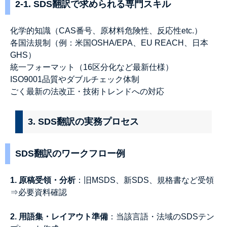
2-1. SDS翻訳で求められる専門スキル
化学的知識（CAS番号、原材料危険性、反応性etc.）
各国法規制（例：米国OSHA/EPA、EU REACH、日本
GHS）
統一フォーマット（16区分化など最新仕様）
ISO9001品質やダブルチェック体制
ごく最新の法改正・技術トレンドへの対応
3. SDS翻訳の実務プロセス
SDS翻訳のワークフロー例
1. 原稿受領・分析
：旧MSDS、新SDS、規格書など受領
⇒必要資料確認
2. 用語集・レイアウト準備
：当該言語・法域のSDSテン