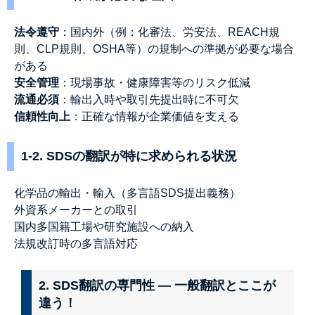
法令遵守
：国内外（例：化審法、労安法、REACH規
則、CLP規則、OSHA等）の規制への準拠が必要な場合
がある
安全管理
：現場事故・健康障害等のリスク低減
流通必須
：輸出入時や取引先提出時に不可欠
信頼性向上
：正確な情報が企業価値を支える
1-2. SDSの翻訳が特に求められる状況
化学品の輸出・輸入（多言語SDS提出義務）
外資系メーカーとの取引
国内多国籍工場や研究施設への納入
法規改訂時の多言語対応
2. SDS翻訳の専門性 ― 一般翻訳とここが
違う！