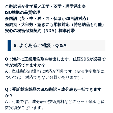
全翻訳者が化学系／工学・薬学・理学系出身
ISO準拠の品質管理
多国語（英・中・独・西・仏ほか20言語対応）
短納期・大部数・急ぎにも柔軟対応（特急納品も可能）
安心の秘密保持契約（NDA）標準付帯
8. よくあるご相談・Q＆A
Q：海外に工業用洗剤を輸出します。仏語SDSが必要で
すが対応できますか？
A
：単純翻訳の場合は対応が可能です（※法準拠翻訳に
ついては、対応できない分野があります）。
Q：受託製造製品のSDS翻訳＋成分表も一括できます
か？
A：可能です。成分表や技術資料などのセット翻訳も多
数実績がございます。