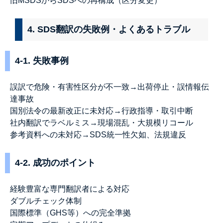
旧MSDSからSDSへの再構成（区分変更）
4. SDS翻訳の失敗例・よくあるトラブル
4-1. 失敗事例
誤訳で危険・有害性区分が不一致→出荷停止・誤情報伝
達事故
国別法令の最新改正に未対応→行政指導・取引中断
社内翻訳でラベルミス→現場混乱・大規模リコール
参考資料への未対応→SDS統一性欠如、法規違反
4-2. 成功のポイント
経験豊富な専門翻訳者による対応
ダブルチェック体制
国際標準（GHS等）への完全準拠