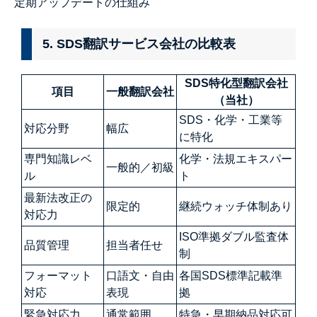
定期アップデートの仕組み
5. SDS翻訳サービス会社の比較表
SDS特化型翻訳会社
項目
一般翻訳会社
（当社）
SDS・化学・工業等
対応分野
幅広
に特化
専門知識レベ
化学・法規エキスパー
一般的／初級
ル
ト
最新法改正の
限定的
継続ウォッチ体制あり
対応力
ISO準拠ダブル監査体
品質管理
担当者任せ
制
フォーマット
口語文・自由
各国SDS標準記載準
対応
表現
拠
緊急対応力
通常範囲
特急・早期納品対応可