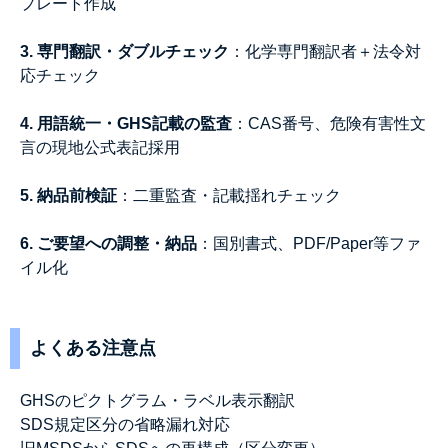
プレート作成
3. 専門翻訳・ダブルチェック
：化学専門翻訳者＋法令対
応チェック
4. 用語統一・GHS記載の監査
：CAS番号、危険有害性文
言の現地公式表記採用
5. 納品前検証
：二重監査・記載揺れチェック
6. ご要望への調整・納品
：国別書式、PDF/Paper等ファ
イル化
よくある注意点
GHSのピクトグラム・ラベル表示翻訳
SDS規定区分の省略漏れ対応