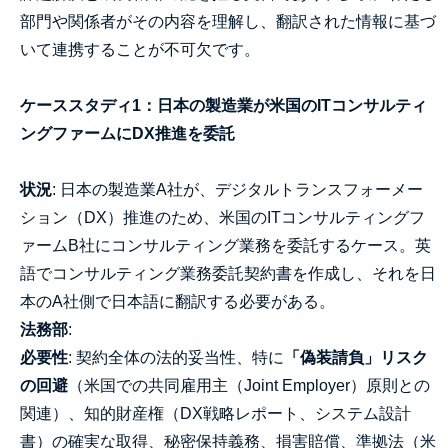
部門や関係者がその内容を理解し、翻訳された情報に基づ
いて連携することが不可欠です。
ケーススタディ1：日本の製造業が米国のITコンサルティ
ングファームにDX推進を委託
状況
: 日本の製造業A社が、デジタルトランスフォーメー
ション（DX）推進のため、米国のITコンサルティングフ
ァームB社にコンサルティング業務を委託するケース。英
語でコンサルティング業務委託契約書を作成し、それを日
本のA社側で日本語に翻訳する必要がある。
法務部
:
必要性
: 契約全体の法的妥当性、特に
「偽装請負」リスク
の回避
（米国での共同雇用主（Joint Employer）原則との
関連）、知的財産権（DX戦略レポート、システム設計
書）の確実な取得、秘密保持義務、損害賠償、準拠法（米