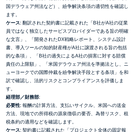
国デラウェア州法など）、紛争解決条項の適切性を確認し
ます。
ケース
: 翻訳された契約書に記載された「B社がA社の従業
員ではなく独立したサービスプロバイダーである旨の明確
な文言」、「開発されたDX戦略レポート、システム設計
書、導入ツールの知的財産権がA社に譲渡される旨の包括
的な条項」、「B社の過失によるA社の損害に対する賠償
責任の上限額」、「米国デラウェア州法を準拠法とし、ニ
ューヨークでの国際仲裁を紛争解決手段とする条項」を和
訳で確認し、法的リスクとコンプライアンスを評価しま
す。
経理部／財務部
:
必要性
: 報酬の計算方法、支払いサイクル、米国への送金
方法、現地での所得税の源泉徴収の要否、為替リスク、租
税条約の適用などを確認します。
ケース
: 契約書に記載された「プロジェクト全体の固定報