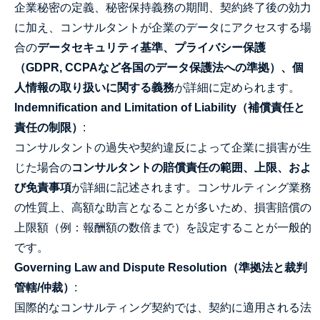
企業秘密の定義、秘密保持義務の期間、契約終了後の効力
に加え、コンサルタントが企業のデータにアクセスする場
合の
データセキュリティ基準、プライバシー保護
（GDPR, CCPAなど各国のデータ保護法への準拠）、個
人情報の取り扱いに関する義務
が詳細に定められます。
Indemnification and Limitation of Liability（補償責任と
責任の制限）
:
コンサルタントの過失や契約違反によって企業に損害が生
じた場合の
コンサルタントの賠償責任の範囲、上限、およ
び免責事項
が詳細に記述されます。コンサルティング業務
の性質上、高額な助言となることが多いため、損害賠償の
上限額（例：報酬額の数倍まで）を設定することが一般的
です。
Governing Law and Dispute Resolution（準拠法と裁判
管轄/仲裁）
:
国際的なコンサルティング契約では、契約に適用される法