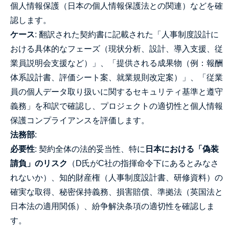
個人情報保護（日本の個人情報保護法との関連）などを確
認します。
ケース
: 翻訳された契約書に記載された「人事制度設計に
おける具体的なフェーズ（現状分析、設計、導入支援、従
業員説明会支援など）」、「提供される成果物（例：報酬
体系設計書、評価シート案、就業規則改定案）」、「従業
員の個人データ取り扱いに関するセキュリティ基準と遵守
義務」を和訳で確認し、プロジェクトの適切性と個人情報
保護コンプライアンスを評価します。
法務部
:
必要性
: 契約全体の法的妥当性、特に
日本における「偽装
請負」のリスク
（D氏がC社の指揮命令下にあるとみなさ
れないか）、知的財産権（人事制度設計書、研修資料）の
確実な取得、秘密保持義務、損害賠償、準拠法（英国法と
日本法の適用関係）、紛争解決条項の適切性を確認しま
す。