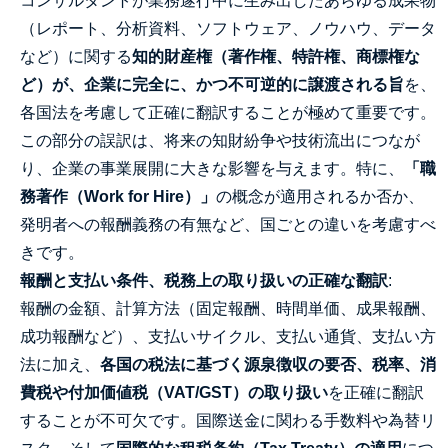
コンサルタントが業務遂行中に生み出したあらゆる成果物
（レポート、分析資料、ソフトウェア、ノウハウ、データ
など）に関する
知的財産権（著作権、特許権、商標権な
ど）が、企業に完全に、かつ不可逆的に譲渡される旨
を、
各国法を考慮して正確に翻訳することが極めて重要です。
この部分の誤訳は、将来の知財紛争や技術流出につなが
り、企業の事業展開に大きな影響を与えます。特に、
「職
務著作（Work for Hire）」
の概念が適用されるか否か、
発明者への報酬義務の有無など、国ごとの違いを考慮すべ
きです。
報酬と支払い条件、税務上の取り扱いの正確な翻訳
:
報酬の金額、計算方法（固定報酬、時間単価、成果報酬、
成功報酬など）、支払いサイクル、支払い通貨、支払い方
法に加え、
各国の税法に基づく源泉徴収の要否、税率、消
費税や付加価値税（VAT/GST）の取り扱い
を正確に翻訳
することが不可欠です。国際送金に関わる手数料や為替リ