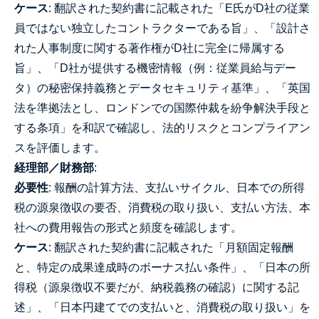
ケース
: 翻訳された契約書に記載された「E氏がD社の従業
員ではない独立したコントラクターである旨」、「設計さ
れた人事制度に関する著作権がD社に完全に帰属する
旨」、「D社が提供する機密情報（例：従業員給与デー
タ）の秘密保持義務とデータセキュリティ基準」、「英国
法を準拠法とし、ロンドンでの国際仲裁を紛争解決手段と
する条項」を和訳で確認し、法的リスクとコンプライアン
スを評価します。
経理部／財務部
:
必要性
: 報酬の計算方法、支払いサイクル、日本での所得
税の源泉徴収の要否、消費税の取り扱い、支払い方法、本
社への費用報告の形式と頻度を確認します。
ケース
: 翻訳された契約書に記載された「月額固定報酬
と、特定の成果達成時のボーナス払い条件」、「日本の所
得税（源泉徴収不要だが、納税義務の確認）に関する記
述」、「日本円建てでの支払いと、消費税の取り扱い」を