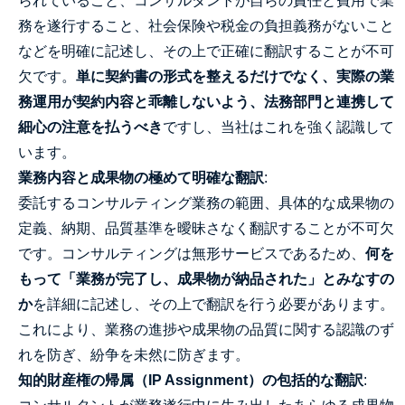
られていること、コンサルタントが自らの責任と費用で業
務を遂行すること、社会保険や税金の負担義務がないこと
などを明確に記述し、その上で正確に翻訳することが不可
欠です。
単に契約書の形式を整えるだけでなく、実際の業
務運用が契約内容と乖離しないよう、法務部門と連携して
細心の注意を払うべき
ですし、当社はこれを強く認識して
います。
業務内容と成果物の極めて明確な翻訳
:
委託するコンサルティング業務の範囲、具体的な成果物の
定義、納期、品質基準を曖昧さなく翻訳することが不可欠
です。コンサルティングは無形サービスであるため、
何を
もって「業務が完了し、成果物が納品された」とみなすの
か
を詳細に記述し、その上で翻訳を行う必要があります。
これにより、業務の進捗や成果物の品質に関する認識のず
れを防ぎ、紛争を未然に防ぎます。
知的財産権の帰属（IP Assignment）の包括的な翻訳
: