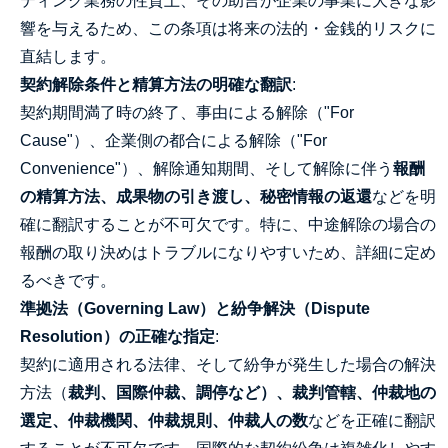
ティング業務の性質上、その助言が企業の事業に大きな影
響を与えるため、この条項は将来の法的・金銭的リスクに
直結します。
契約解除条件と精算方法の明確な翻訳
:
契約期間満了時の終了、事由による解除（"For
Cause"）、企業側の都合による解除（"For
Convenience"）、解除通知期間、そして解除に伴う
報酬
の精算方法、成果物の引き渡し、秘密情報の返還
などを明
確に翻訳することが不可欠です。特に、中途解除の場合の
報酬の取り決めはトラブルになりやすいため、詳細に定め
るべきです。
準拠法（Governing Law）と紛争解決（Dispute
Resolution）の正確な指定
:
契約に適用される法律、そして紛争が発生した場合の解決
方法（
裁判、国際仲裁、調停など）、裁判管轄、仲裁地の
選定、仲裁機関、仲裁規則、仲裁人の数
などを正確に翻訳