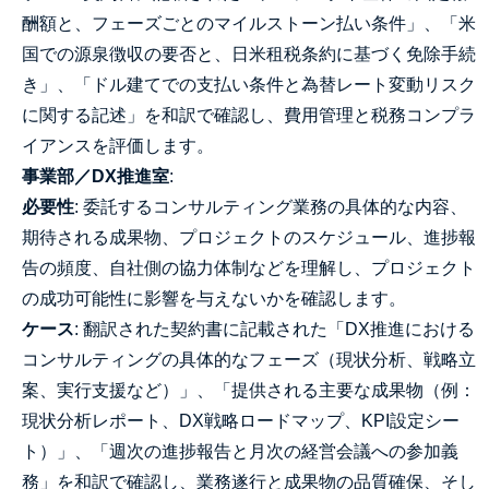
酬額と、フェーズごとのマイルストーン払い条件」、「米
国での源泉徴収の要否と、日米租税条約に基づく免除手続
き」、「ドル建てでの支払い条件と為替レート変動リスク
に関する記述」を和訳で確認し、費用管理と税務コンプラ
イアンスを評価します。
事業部／DX推進室
:
必要性
: 委託するコンサルティング業務の具体的な内容、
期待される成果物、プロジェクトのスケジュール、進捗報
告の頻度、自社側の協力体制などを理解し、プロジェクト
の成功可能性に影響を与えないかを確認します。
ケース
: 翻訳された契約書に記載された「DX推進における
コンサルティングの具体的なフェーズ（現状分析、戦略立
案、実行支援など）」、「提供される主要な成果物（例：
現状分析レポート、DX戦略ロードマップ、KPI設定シー
ト）」、「週次の進捗報告と月次の経営会議への参加義
務」を和訳で確認し、業務遂行と成果物の品質確保、そし