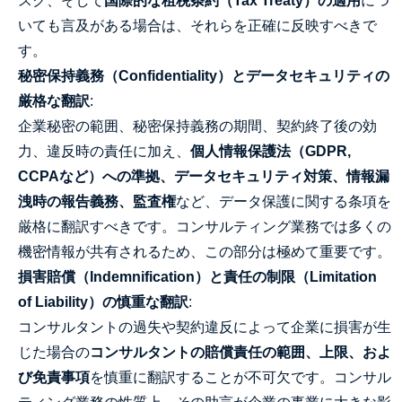
スク、そして
国際的な租税条約（Tax Treaty）の適用
につ
いても言及がある場合は、それらを正確に反映すべきで
す。
秘密保持義務（Confidentiality）とデータセキュリティの
厳格な翻訳
:
企業秘密の範囲、秘密保持義務の期間、契約終了後の効
力、違反時の責任に加え、
個人情報保護法（GDPR,
CCPAなど）への準拠、データセキュリティ対策、情報漏
洩時の報告義務、監査権
など、データ保護に関する条項を
厳格に翻訳すべきです。コンサルティング業務では多くの
機密情報が共有されるため、この部分は極めて重要です。
損害賠償（Indemnification）と責任の制限（Limitation
of Liability）の慎重な翻訳
:
コンサルタントの過失や契約違反によって企業に損害が生
じた場合の
コンサルタントの賠償責任の範囲、上限、およ
び免責事項
を慎重に翻訳することが不可欠です。コンサル