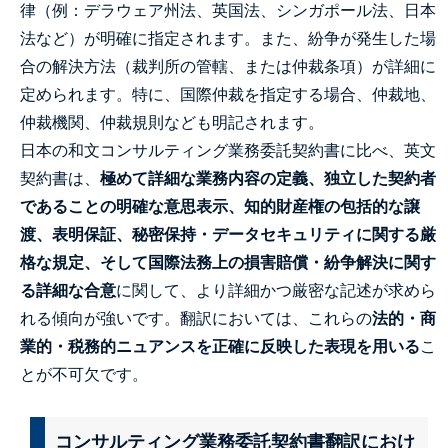
律（例：デラウェア州法、英国法、シンガポール法、日本
法など）が明確に指定されます。また、紛争が発生した場
合の解決方法（裁判所の管轄、または仲裁条項）が詳細に
定められます。特に、国際仲裁を指定する場合、仲裁地、
仲裁機関、仲裁規則なども明記されます。
日本の和文コンサルティング業務委託契約書に比べ、英文
契約書は、
極めて詳細な業務内容の定義、独立した契約者
であることの明確な意思表示、知的財産権の包括的な譲
渡、表明保証、秘密保持・データセキュリティに関する厳
格な規定、そして国際法務上の損害賠償・紛争解決に関す
る詳細な合意
に関して、より詳細かつ厳密な記述が求めら
れる傾向が強いです。翻訳においては、これらの
法的・商
業的・税務的ニュアンスを正確に反映した表現を用いる
こ
とが不可欠です。
コンサルティング業務委託契約書翻訳におけ