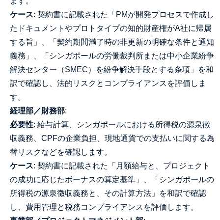
ます。
ケース
: 契約書に記載された「PMが開発プロセスで作成し
たドキュメントやプロトタイプの知的財産権がA社に帰属
する旨」、「契約期間満了時の非更新の明確な条件と通知
義務」、「シンガポールの労働裁判所または中小企業紛争
解決センター（SMEC）を紛争解決手段とする条項」を和
訳で確認し、法的リスクとコンプライアンスを評価しま
す。
経理部／財務部
:
必要性
: 給与計算、シンガポールにおける所得税の源泉徴
収義務、CPFの企業負担、現地通貨での支払いに関する為
替リスクなどを確認します。
ケース
: 契約書に記載された「月額給与と、プロジェクト
の成功に応じたボーナスの算定基準」、「シンガポールの
所得税の源泉徴収義務と、その計算方法」を和訳で確認
し、費用管理と税務コンプライアンスを評価します。