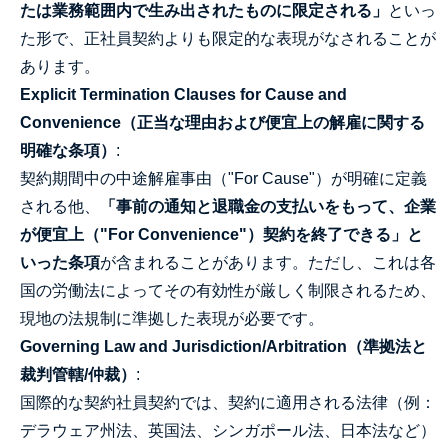
たは業務範囲内で生み出されたものに限定される」
といっ
た形で、正社員契約よりも限定的な表現がなされることが
あります。
Explicit Termination Clauses for Cause and
Convenience（正当な理由および便宜上の解雇に関する
明確な条項）
:
契約期間中の中途解雇事由（"For Cause"）が明確に定義
される他、
「事前の通知と退職金の支払いをもって、企業
が便宜上（"For Convenience"）契約を終了できる」と
いった条項
が含まれることがあります。ただし、これは各
国の労働法によってその有効性が厳しく制限されるため、
現地の法規制に準拠した表現が必要です。
Governing Law and Jurisdiction/Arbitration（準拠法と
裁判管轄/仲裁）
:
国際的な契約社員契約では、契約に適用される法律（例：
デラウェア州法、英国法、シンガポール法、日本法など）