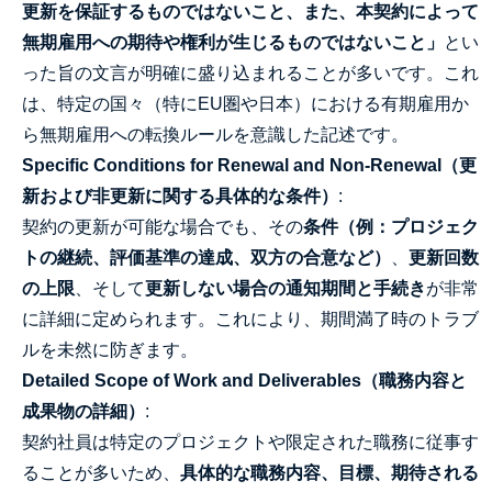
更新を保証するものではないこと、また、本契約によって
無期雇用への期待や権利が生じるものではないこと」
とい
った旨の文言が明確に盛り込まれることが多いです。これ
は、特定の国々（特にEU圏や日本）における有期雇用か
ら無期雇用への転換ルールを意識した記述です。
Specific Conditions for Renewal and Non-Renewal（更
新および非更新に関する具体的な条件）
:
契約の更新が可能な場合でも、その
条件（例：プロジェク
トの継続、評価基準の達成、双方の合意など）
、
更新回数
の上限
、そして
更新しない場合の通知期間と手続き
が非常
に詳細に定められます。これにより、期間満了時のトラブ
ルを未然に防ぎます。
Detailed Scope of Work and Deliverables（職務内容と
成果物の詳細）
:
契約社員は特定のプロジェクトや限定された職務に従事す
ることが多いため、
具体的な職務内容、目標、期待される