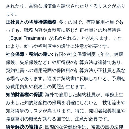
されたり、高額な賠償金を請求されたりするリスクがあり
ます。
正社員との均等待遇義務
: 多くの国で、有期雇用社員であ
っても、職務内容や貢献度に応じた正社員との均等待遇
（Equal Treatment）が求められることがあります。これ
により、給与や福利厚生の設計に注意が必要です。
社会保障・税制の違い
: 各国の社会保障制度（年金、健康
保険、失業保険など）や所得税の計算方法は複雑であり、
契約社員への適用範囲や保険料の計算方法が正社員と異な
る場合があります。適切に契約書に反映しないと、予期せ
ぬ費用負担や税務上の問題が生じます。
知的財産権の保護
: 海外で雇用した契約社員が、職務上生
み出した知的財産権の帰属を明確にしないと、技術流出や
知財紛争のリスクが高まります。特に、発明者報奨制度や
職務発明の概念が異なる国では、注意が必要です。
紛争解決の複雑さ
: 国際的な労働紛争は、複数の国の法律