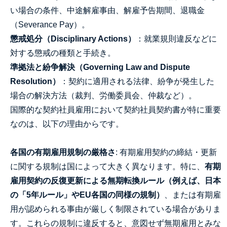
い場合の条件、中途解雇事由、解雇予告期間、退職金
（Severance Pay）。
懲戒処分（Disciplinary Actions）
：就業規則違反などに
対する懲戒の種類と手続き。
準拠法と紛争解決（Governing Law and Dispute
Resolution）
：契約に適用される法律、紛争が発生した
場合の解決方法（裁判、労働委員会、仲裁など）。
国際的な契約社員雇用において契約社員契約書が特に重要
なのは、以下の理由からです。
各国の有期雇用規制の厳格さ
: 有期雇用契約の締結・更新
に関する規制は国によって大きく異なります。特に、
有期
雇用契約の反復更新による無期転換ルール（例えば、日本
の「5年ルール」やEU各国の同様の規制）
、または有期雇
用が認められる事由が厳しく制限されている場合がありま
す。これらの規制に違反すると、意図せず無期雇用とみな