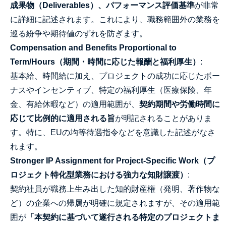
成果物（Deliverables）、パフォーマンス評価基準
が非常
に詳細に記述されます。これにより、職務範囲外の業務を
巡る紛争や期待値のずれを防ぎます。
Compensation and Benefits Proportional to
Term/Hours（期間・時間に応じた報酬と福利厚生）
:
基本給、時間給に加え、プロジェクトの成功に応じたボー
ナスやインセンティブ、特定の福利厚生（医療保険、年
金、有給休暇など）の適用範囲が、
契約期間や労働時間に
応じて比例的に適用される旨
が明記されることがありま
す。特に、EUの均等待遇指令などを意識した記述がなさ
れます。
Stronger IP Assignment for Project-Specific Work（プ
ロジェクト特化型業務における強力な知財譲渡）
:
契約社員が職務上生み出した知的財産権（発明、著作物な
ど）の企業への帰属が明確に規定されますが、その適用範
囲が
「本契約に基づいて遂行される特定のプロジェクトま