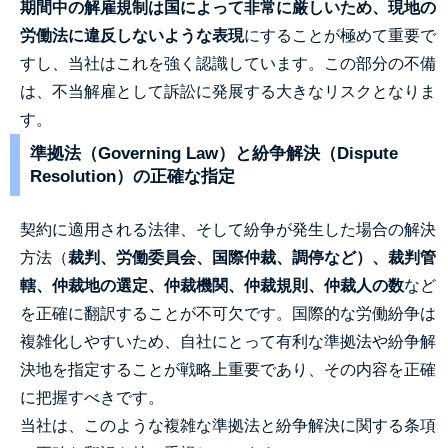
期間中の解雇規制は国によって非常に厳しいため、現地の
労働法に違反しないような表現
にすることが極めて重要で
すし、当社はこれを強く認識しています。この部分の不備
は、不当解雇として訴訟に発展する大きなリスクとなりま
す。
準拠法（Governing Law）と紛争解決（Dispute
Resolution）の正確な指定
契約に適用される法律、そして紛争が発生した場合の解決
方法（
裁判、労働委員会、国際仲裁、調停など）、裁判管
轄、仲裁地の選定、仲裁機関、仲裁規則、仲裁人の数
など
を正確に翻訳することが不可欠です。国際的な労働紛争は
複雑化しやすいため、自社にとって有利な準拠法や紛争解
決地を指定することが戦略上重要であり、その内容を正確
に把握すべきです。
当社は、このような複雑な準拠法と紛争解決に関する条項