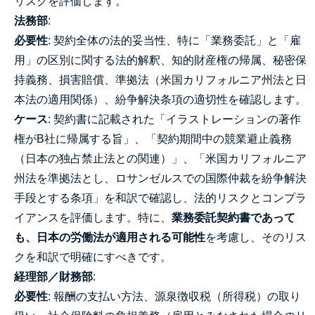
リスクを評価します。
法務部
:
必要性
: 契約全体の法的妥当性、特に「業務委託」と「雇
用」の区別に関する法的解釈、知的財産権の帰属、秘密保
持義務、損害賠償、準拠法（米国カリフォルニア州法と日
本法の適用関係）、紛争解決条項の適切性を確認します。
ケース
: 契約書に記載された「イラストレーションの著作
権がB社に帰属する旨」、「契約期間中の競業避止義務
（日本の独占禁止法との関連）」、「米国カリフォルニア
州法を準拠法とし、ロサンゼルスでの国際仲裁を紛争解決
手段とする条項」を和訳で確認し、法的リスクとコンプラ
イアンスを評価します。特に、
業務委託契約書であって
も、日本の労働法が適用される可能性
を考慮し、そのリス
クを和訳で明確にすべきです。
経理部／財務部
:
必要性
: 報酬の支払い方法、源泉徴収税（所得税）の取り