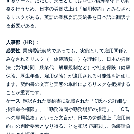
するケース。ただし、実態としてはB社の指揮命令下で業
務を行うため、日本の労働法上は「雇用契約」とみなされ
るリスクがある。英語の業務委託契約書を日本語に翻訳す
る必要がある。
人事部（HR）
:
必要性
: 業務委託契約であっても、実態として雇用関係と
みなされるリスク（「偽装請負」）を理解し、日本の労働
法（労働時間、残業代、解雇規制など）や社会保険（健康
保険、厚生年金、雇用保険）が適用される可能性を評価し
ます。契約書の文言と実態の乖離によるリスクを把握する
ことが重要です。
ケース
: 翻訳された契約書に記載された「C氏への詳細な
指揮命令権限」、「勤務時間や勤務場所の指定」、「C氏
への専属義務」といった文言が、日本の労働法上「雇用契
約」の判断要素となり得ることを和訳で確認し、偽装請負