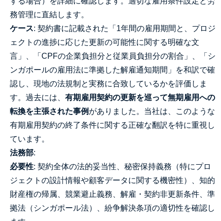
する場合）を詳細に確認します。適切な雇用条件設定と労
務管理に直結します。
ケース
: 契約書に記載された「1年間の雇用期間と、プロジ
ェクトの進捗に応じた更新の可能性に関する明確な文
言」、「CPFの企業負担分と従業員負担分の割合」、「シ
ンガポールの雇用法に準拠した解雇通知期間」を和訳で確
認し、現地の法規制と実務に合致しているかを評価しま
す。過去には、
有期雇用契約の更新を巡って無期雇用への
転換を主張された事例
がありました。当社は、このような
有期雇用契約の終了条件に関する正確な翻訳を特に重視し
ています。
法務部
:
必要性
: 契約全体の法的妥当性、秘密保持義務（特にプロ
ジェクトの設計情報や顧客データに関する機密性）、知的
財産権の帰属、競業避止義務、解雇・契約非更新条件、準
拠法（シンガポール法）、紛争解決条項の適切性を確認し