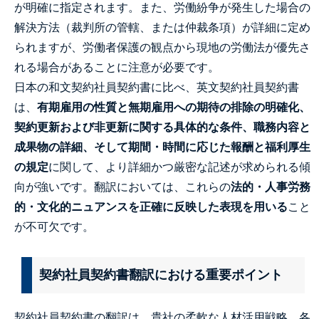
が明確に指定されます。また、労働紛争が発生した場合の
解決方法（裁判所の管轄、または仲裁条項）が詳細に定め
られますが、労働者保護の観点から現地の労働法が優先さ
れる場合があることに注意が必要です。
日本の和文契約社員契約書に比べ、英文契約社員契約書
は、
有期雇用の性質と無期雇用への期待の排除の明確化、
契約更新および非更新に関する具体的な条件、職務内容と
成果物の詳細、そして期間・時間に応じた報酬と福利厚生
の規定
に関して、より詳細かつ厳密な記述が求められる傾
向が強いです。翻訳においては、これらの
法的・人事労務
的・文化的ニュアンスを正確に反映した表現を用いる
こと
が不可欠です。
契約社員契約書翻訳における重要ポイント
契約社員契約書の翻訳は、貴社の柔軟な人材活用戦略、各