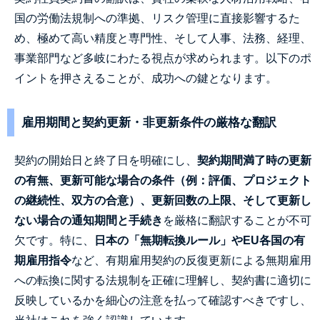
国の労働法規制への準拠、リスク管理に直接影響するた
め、極めて高い精度と専門性、そして人事、法務、経理、
事業部門など多岐にわたる視点が求められます。以下のポ
イントを押さえることが、成功への鍵となります。
雇用期間と契約更新・非更新条件の厳格な翻訳
契約の開始日と終了日を明確にし、
契約期間満了時の更新
の有無、更新可能な場合の条件（例：評価、プロジェクト
の継続性、双方の合意）、更新回数の上限、そして更新し
ない場合の通知期間と手続き
を厳格に翻訳することが不可
欠です。特に、
日本の「無期転換ルール」やEU各国の有
期雇用指令
など、有期雇用契約の反復更新による無期雇用
への転換に関する法規制を正確に理解し、契約書に適切に
反映しているかを細心の注意を払って確認すべきですし、