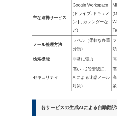
Google Workspace
Mi
(ドライブ, ドキュメ
(O
主な連携サービス
ント, カレンダーな
Wo
ど)
T
ラベル（柔軟な多重
フ
メール整理方法
分類）
類
検索機能
非常に強力
高
高い（2段階認証、
高
セキュリティ
AIによる迷惑メール
高
対策）
策
各サービスの生成AIによる自動翻