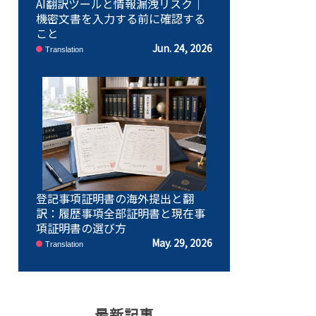
AI翻訳ツールと情報漏洩リスク｜
機密文書を入力する前に確認する
こと
Jun. 24, 2026
Translation
登記事項証明書の海外提出と翻
訳：履歴事項全部証明書と現在事
項証明書の選び方
May. 29, 2026
Translation
最新記事