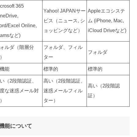
crosoft 365
Yahoo! JAPANサー
Appleエコシステ
neDrive,
ビス（ニュース, シ
ム (iPhone, Mac,
rd/Excel Online,
ョッピングなど）
iCloud Driveなど)
eamsなど)
ォルダ（階層分
フォルダ、フィル
フォルダ
）
ター
機能
標準的
標準的
い（2段階認証、
高い（2段階認証、
高い（2段階認
度な迷惑メール対
迷惑メールフィル
証）
）
ター）
訳機能について