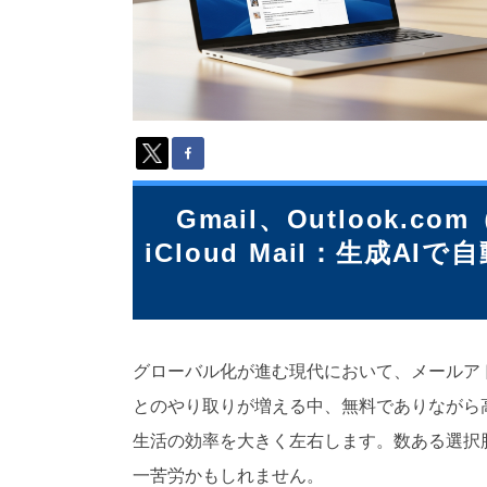
派
遣
の
多
言
語
サ
ー
ビ
ス
Gmail、Outlook.co
（
iCloud Mail：生成
1
3
9
言
語
・
グローバル化が進む現代において、メールア
2
とのやり取りが増える中、無料でありながら
1
0
生活の効率を大きく左右します。数ある選択
カ
一苦労かもしれません。
国