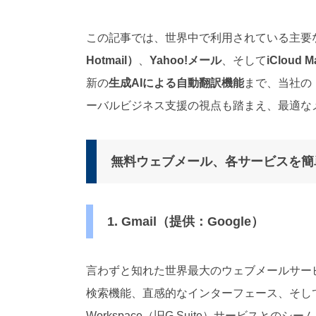
対
応
この記事では、世界中で利用されている主要
）
Hotmail）
、
Yahoo!メール
、そして
iCloud Ma
新の
生成AIによる自動翻訳機能
まで、当社の
ーバルビジネス支援の視点も踏まえ、最適な
無料ウェブメール、各サービスを簡
1. Gmail（提供：Google）
言わずと知れた世界最大のウェブメールサー
検索機能、直感的なインターフェース、そしてGoo
Workspace（旧G Suite）サービス