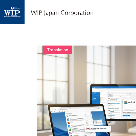
W
I
P
ジ
ャ
パ
ン
｜
Translation
翻
訳
・
通
訳
・
海
外
調
査
・
人
材