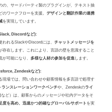
のの、サードパーティ製のプラグインが、テキスト抽
どのワークフローを支援。
デザインと翻訳作業の連携
減
を実現しています。
, Discordなど):
るSlackやDiscordには、
チャットメッセージを
が存在します。これにより、言語の壁を意識すること
流が可能になり、
多様な人材の参加を促進
します。
ce, Zendeskなど):
る現場では、問い合わせや顧客情報を多言語で処理す
トランスレーションワークベンチ
や、Zendeskの
ライ
訳連携など）は、顧客からのメッセージや社内データをそ
足度を高め、迅速かつ的確なグローバルサポート
を実