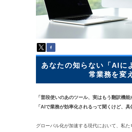
派
遣
の
多
言
語
サ
ー
ビ
ス
（
あなたの知らない「AIに
1
常業務を変
3
9
言
語
「普段使いのあのツール、実はもう翻訳機能
・
2
「AIで業務が効率化されるって聞くけど、
1
0
カ
グローバル化が加速する現代において、私た
国