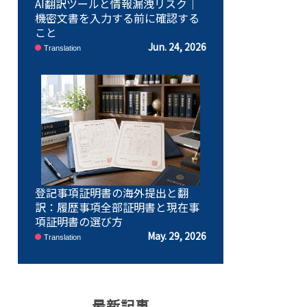
AI翻訳ツールと情報漏洩リスク｜
機密文書を入力する前に確認する
こと
Jun. 24, 2026
Translation
登記事項証明書の海外提出と翻
訳：履歴事項全部証明書と現在事
項証明書の選び方
May. 29, 2026
Translation
最新記事