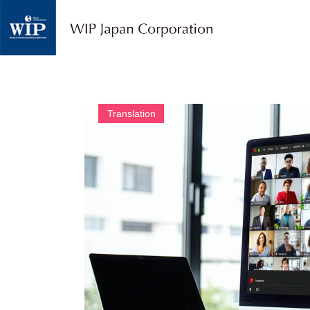
W
I
P
ジ
ャ
パ
ン
｜
Translation
翻
訳
・
通
訳
・
海
外
調
査
・
人
材