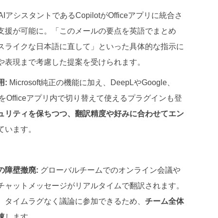
AIアシスタントであるCopilotがOfficeアプリに統合さ
支援が可能に。「このメールの要点を英語でまとめ
スライクな日本語に直して」といった具体的な指示に
や表現まで考慮した提案を受けられます。
:
Microsoft純正の機能に加え、DeepLやGoogle、
ンをOfficeアプリ内で切り替えて使えるプラグインも登
ュリティを保ちつつ、翻訳精度や好みに合わせてエン
ています。
の障壁撤廃:
グローバルチームでのオンライン会議や
チャットメッセージがリアルタイムで翻訳されます。
、タイムラグなく議論に参加できるため、
チーム全体
速
します。