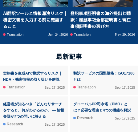
AI翻訳ツールと情報漏洩リスク｜
登記事項証明書の海外提出と翻
機密文書を入力する前に確認す
訳：履歴事項全部証明書と現在
ること
事項証明書の選び方
Jun. 24, 2026
May. 29, 2026
Translation
Translation
最新記事
契約書を生成AIで翻訳するリスク｜
翻訳サービスの国際規格：ISO17100
NDA・機密情報の取り扱いを解説
とは
Sep. 17, 2025
Sep. 17, 2025
Translation
Translation
経営者が知るべき「どんなリサーチ
グローバルPR司令塔（PMO）と
をすると、何がわかるのか」 ― 情報
は？必要な理由と4つの機能を解説
参謀が7つの問いに答える
Sep. 17, 2025
Research
Sep. 17, 2025
Research