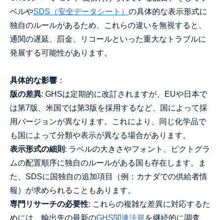
ベルや
SDS（安全データシート）
の具体的な表示形式に
独自のルールがあるため、これらの違いを無視すると、
通関の遅延、罰金、リコールといった重大なトラブルに
発展する可能性があります。
具体的な影響
：
版の差異
: GHSは定期的に改訂されますが、EUや日本で
は第7版、米国では第3版を採用するなど、国によって採
用バージョンが異なります。これにより、同じ化学品で
も国によって分類や表示が異なる場合があります。
表示形式の細則
: ラベルの大きさやフォント、ピクトグラ
ムの配置順序に独自のルールがある国も存在します。ま
た、SDSに国独自の追加項目（例：カナダでの供給者情
報）が求められることもあります。
専門リサーチの必要性
: これらの複雑な差異に対応するた
めには、輸出先の最新の
GHS関連法規
を継続的に調査