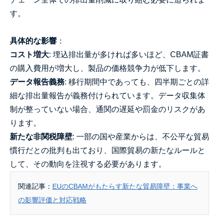
す。
具体的な影響
：
コスト増大
: 埋込排出量が多ければ多いほど、CBAM証書
の購入費用が増大し、製品の価格競争力が低下します。
データ報告義務
: 移行期間中であっても、四半期ごとの詳
細な排出量報告が義務付けられています。データ収集体
制が整っていない場合、通関の遅延や罰金のリスクがあ
ります。
新たな非関税障壁
: 一部の国や産業からは、不公平な貿易
慣行だとの批判も出ており、国際貿易の新たなルールと
して、その動向を注視する必要があります。
関連記事：
EUのCBAMがもたらす新たな貿易障壁：事業へ
の影響評価と対応戦略