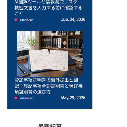
AI翻訳ツールと情報漏洩リスク｜
機密文書を入力する前に確認する
こと
Jun. 24, 2026
Translation
登記事項証明書の海外提出と翻
訳：履歴事項全部証明書と現在事
項証明書の選び方
May. 29, 2026
Translation
最新記事