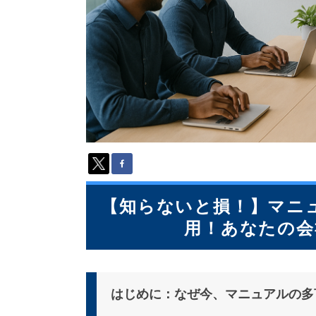
派
遣
の
多
言
語
サ
ー
ビ
ス
（
1
3
9
【知らないと損！】マニ
言
用！あなたの会
語
・
2
1
0
はじめに：なぜ今、マニュアルの多
カ
国