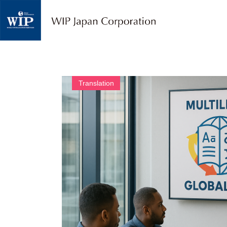
W
I
P
ジ
ャ
パ
ン
｜
Translation
翻
訳
・
通
訳
・
海
外
調
査
・
人
材