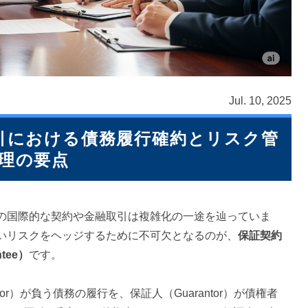
Jul. 10, 2025
引における債務履行確約とリスク管
理の要点
の国際的な契約や金融取引は複雑化の一途を辿っていま
いリスクをヘッジするために不可欠となるのが、
保証契約
ntee）
です。
btor）が負う債務の履行を、保証人（Guarantor）が債権者