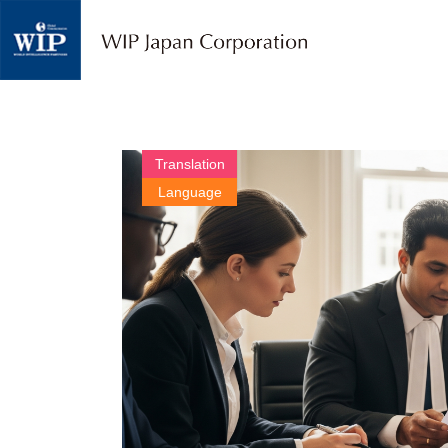
W
I
P
ジ
ャ
パ
ン
｜
Translation
翻
Language
訳
・
通
訳
・
海
外
調
査
・
人
材