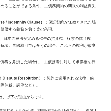
求めることができる条件。主債務契約の期限の利益喪失
 Indemnity Clause）
：保証契約が無効とされた場
を賠償する義務を負う旨の条項。
、日本の民法が定める催告の抗弁権、検索の抗弁権、
の条項。国際取引では多くの場合、これらの権利が放棄
主債務を弁済した場合に、主債務者に対して求償権を行
ispute Resolution）
：契約に適用される法律、紛
国際仲裁、調停など）。
は、以下の理由からです。
て保証契約の法的性質（連帯保証か単純保証か）、保証人