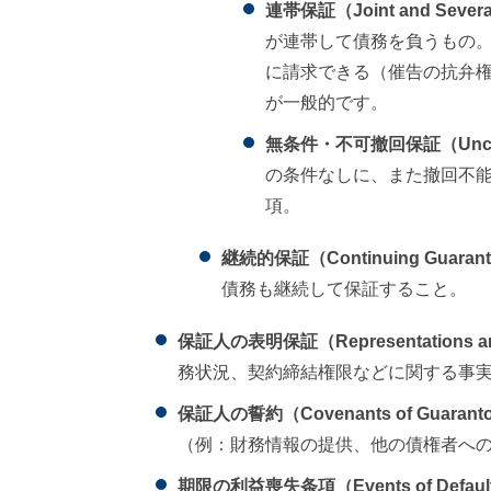
連帯保証（Joint and Several 
が連帯して債務を負うもの
に請求できる（催告の抗弁
が一般的です。
無条件・不可撤回保証（Unconditi
の条件なしに、また撤回不
項。
継続的保証（Continuing Guaran
債務も継続して保証すること。
保証人の表明保証（Representations and W
務状況、契約締結権限などに関する事
保証人の誓約（Covenants of Guarant
（例：財務情報の提供、他の債権者へ
期限の利益喪失条項（Events of Defaul