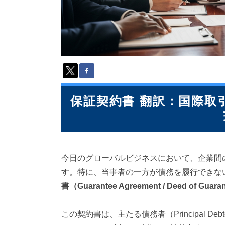
派
遣
の
多
言
語
サ
ー
ビ
ス
保証契約書 翻訳：国際取
（
1
3
9
言
今日のグローバルビジネスにおいて、企業間
語
・
す。特に、当事者の一方が債務を履行できな
2
書（Guarantee Agreement / Deed of Guara
1
0
カ
この契約書は、主たる債務者（Principal De
国