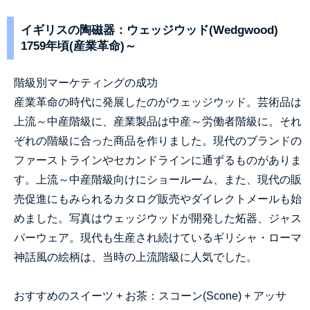
イギリスの陶磁器：ウェッジウッド(Wedgwood)
1759年頃(産業革命)～
階級別マーケティングの成功
産業革命の時代に発展したのがウェッジウッド。芸術品は
上流～中産階級に、産業製品は中産～労働者階級に。それ
ぞれの階級に合った商品を作りました。現代のブランドの
ファーストラインやセカンドラインに通ずるものがありま
す。上流～中産階級向けにショールーム、また、現代の販
売促進にもみられるカタログ販売やダイレクトメールも始
めました。写真はウェッジウッドが開発した炻器、ジャス
パーウェア。現代も生産され続けているギリシャ・ローマ
神話風の絵柄は、当時の上流階級に人気でした。
お
すすめのスイーツ + お茶：スコーン(Scone) + アッサ