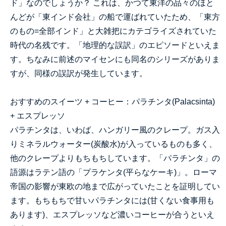
ド」なのでしょうか？ これは、かつて東洋の品々のほと
んどが「東インド会社」の船で運ばれていたため、「東方
のもの=全部インド」と大雑把にカテゴライズされていた
時代の名残です。「地理的な誤訳」のエピソードといえま
す。ちなみに前述のマイセンにも同名のシリーズがありま
すが、同様の誤訳が発生しています。
お
すすめのスイーツ + コーヒー：パラチンタ(Palacsinta)
+ エスプレッソ
パラチンタは、いわば、ハンガリー風のクレープ。ガス入
りミネラルウォーター(炭酸水)が入っているものも多く、
他のクレープよりもちもちしています。「パラチンタ」の
語源はラテン語の「プラケンタ(平らなケーキ)」。ローマ
帝国の影響が東欧の地まで広がっていたことを証明してい
ます。もちもちで甘いパラチンタには(甘くない食事用も
あります)、エスプレッソなど濃いコーヒーが合うといえ