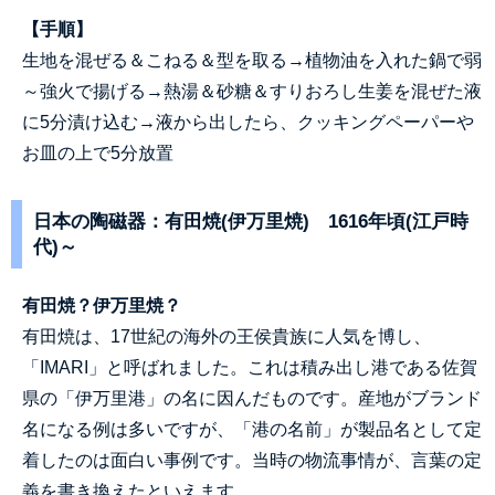
【手順】
生地を混ぜる＆こねる＆型を取る→植物油を入れた鍋で弱
～強火で揚げる→熱湯＆砂糖＆すりおろし生姜を混ぜた液
に5分漬け込む→液から出したら、クッキングペーパーや
お皿の上で5分放置
日本の陶磁器：有田焼(伊万里焼) 1616年頃(江戸時
代)～
有田焼？伊万里焼？
有田焼は、17世紀の海外の王侯貴族に人気を博し、
「IMARI」と呼ばれました。これは積み出し港である佐賀
県の「伊万里港」の名に因んだものです。産地がブランド
名になる例は多いですが、「港の名前」が製品名として定
着したのは面白い事例です。当時の物流事情が、言葉の定
義を書き換えたといえます。