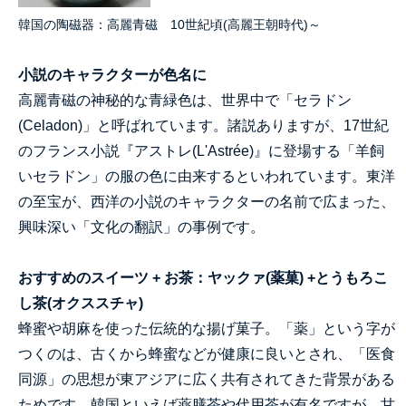
韓国の陶磁器：高麗青磁 10世紀頃(高麗王朝時代)～
小説のキャラクターが色名に
高麗青磁の神秘的な青緑色は、世界中で「セラドン
(Celadon)」と呼ばれています。諸説ありますが、17世紀
のフランス小説『アストレ(L'Astrée)』に登場する「羊飼
いセラドン」の服の色に由来するといわれています。東洋
の至宝が、西洋の小説のキャラクターの名前で広まった、
興味深い「文化の翻訳」の事例です。
お
すすめのスイーツ + お茶：ヤックァ(薬菓) +とうもろこ
し茶(オクススチャ)
蜂蜜や胡麻を使った伝統的な揚げ菓子。「薬」という字が
つくのは、古くから蜂蜜などが健康に良いとされ、「医食
同源」の思想が東アジアに広く共有されてきた背景がある
ためです。韓国といえば薬膳茶や代用茶が有名ですが、甘