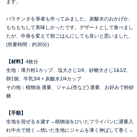
ます。
パラチンタを筆者も作ってみました。炭酸水のおかげか、
もちもちして美味しかったです。デザートとして食べまし
たが、中身を変えて朝ごはんにしても良いと思いました。
(所要時間：約30分)
【材料】
4枚分
生地：薄力粉1カップ、塩大さじ1/4、砂糖大さじ1&1/2、
卵1個、牛乳3/4 + 炭酸水1/4カップ
その他：植物油 適量、ジャム(杏など) 適量、お好みで粉砂
糖
【手順】
生地を混ぜる＆濾す→植物油をひいたフライパンに適量入
れ中火で焼く→焼いた生地にジャムを薄く伸ばして巻く→