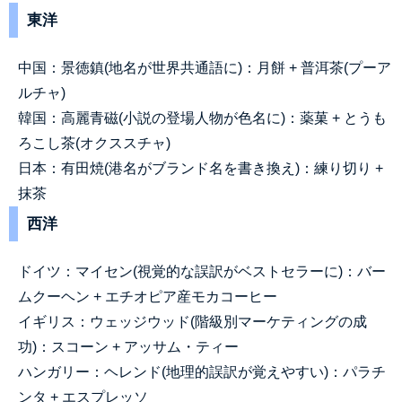
東洋
中国：景
徳鎮(地名が世界共通語に)：月餅 + 普洱茶(プーア
ルチャ)
韓
国
：高麗青磁(小説の登場人物が色名に)：薬菓 + とうも
ろこし茶(オクススチャ)
日
本
：有田焼(港名がブランド名を書き換え)：練り切り +
抹茶
西洋
ドイツ：マイセン(視覚的な誤訳がベストセラーに)：バー
ムクーヘン + エチオピア産モカコーヒー
イ
ギリ
ス：ウェッジウッド(階級別マーケティングの成
功)：スコーン + アッサム・ティー
ハ
ンガ
リー：ヘレンド(地理的誤訳が覚えやすい)：パラチ
ンタ + エスプレッソ