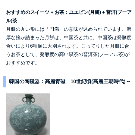
おすすめのスイーツ + お茶：ユエビン(月餅) + 普洱(プーア
ル)茶
月餅の丸い形には「円満」の意味が込められています。濃
厚な餡が詰まった月餅は、中国茶と共に。中国茶は発酵度
合いにより6種類に大別されます。こってりした月餅に合
うお茶として、発酵度の高い黒茶の普洱茶(プーアル茶)が
おすすめです。
韓国の陶磁器：高麗青磁 10世紀頃(高麗王朝時代)～