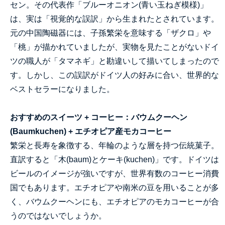
セン。その代表作「ブルーオニオン(青い玉ねぎ模様)」
は、実は「視覚的な誤訳」から生まれたとされています。
元の中国陶磁器には、子孫繁栄を意味する「ザクロ」や
「桃」が描かれていましたが、実物を見たことがないドイ
ツの職人が「タマネギ」と勘違いして描いてしまったので
す。しかし、この誤訳がドイツ人の好みに合い、世界的な
ベストセラーになりました。
おすすめのスイーツ + コーヒー：バウムクーヘン
(Baumkuchen) + エチオピア産モカコーヒー
繁栄と長寿を象徴する、年輪のような層を持つ伝統菓子。
直訳すると「木(baum)とケーキ(kuchen)」です。ドイツは
ビールのイメージが強いですが、世界有数のコーヒー消費
国でもあります。エチオピアや南米の豆を用いることが多
く、バウムクーヘンにも、エチオピアのモカコーヒーが合
うのではないでしょうか。