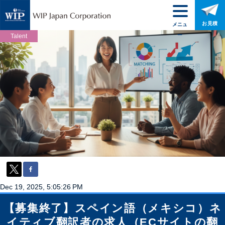
お見積
メニュ
ー
Talent
Dec 19, 2025, 5:05:26 PM
【募集終了】スペイン語（メキシコ）ネ
イティブ翻訳者の求人（ECサイトの翻