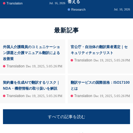
答える
Translation
Jul. 16, 2026
Research
Jul. 10, 2026
最新記事
外国人介護職員のコミュニケーショ
官公庁・自治体の翻訳業者選定｜セ
ン課題と介護マニュアル翻訳による
キュリティチェックリスト
改善策
Translation
Dec 19, 2025, 5:05:26 PM
Translation
Dec 19, 2025, 5:05:26 PM
契約書を生成AIで翻訳するリスク｜
翻訳サービスの国際規格：ISO17100
NDA・機密情報の取り扱いを解説
とは
Translation
Translation
Dec 19, 2025, 5:05:26 PM
Dec 19, 2025, 5:05:26 PM
すべての記事を読む