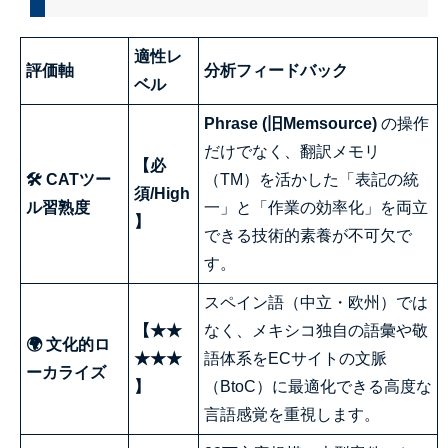
適性レ
評価軸
分析フィードバック
ベル
Phrase (旧Memsource)
の操作
だけでなく、翻訳メモリ
【必
🛠 CATツー
（TM）を活かした「表記の統
須/High
ル習熟度
一」と「作業の効率化」を両立
】
できる技術的素養が不可欠で
す。
スペイン語（中立・欧州）では
【★★
なく、メキシコ独自の語彙や敬
🌍 文化的ロ
★★★
語体系をECサイトの文脈
ーカライズ
】
（BtoC）に最適化できる高度な
言語感覚を重視します。