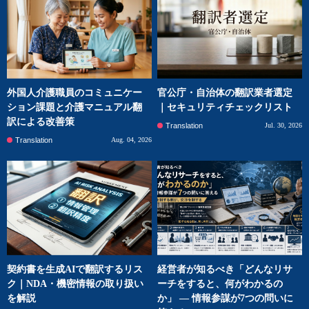
外国人介護職員のコミュニケー
官公庁・自治体の翻訳業者選定
ション課題と介護マニュアル翻
｜セキュリティチェックリスト
訳による改善策
Translation
Jul. 30, 2026
Translation
Aug. 04, 2026
契約書を生成AIで翻訳するリス
経営者が知るべき「どんなリサ
ク｜NDA・機密情報の取り扱い
ーチをすると、何がわかるの
を解説
か」 ― 情報参謀が7つの問いに