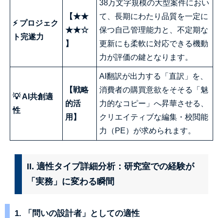
38万文字規模の大型案件におい
【★★
て、長期にわたり品質を一定に
⚡ プロジェク
★★☆
保つ自己管理能力と、不定期な
ト完遂力
】
更新にも柔軟に対応できる機動
力が評価の鍵となります。
AI翻訳が出力する「直訳」を、
【戦略
消費者の購買意欲をそそる「魅
💡 AI共創適
的活
力的なコピー」へ昇華させる、
性
用】
クリエイティブな編集・校閲能
力（PE）が求められます。
II. 適性タイプ詳細分析：研究室での経験が
「実務」に変わる瞬間
1. 「問いの設計者」としての適性