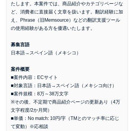
たします。本案件では、商品紹介やカテゴリページな
ど、消費者に直接届く文章を扱います。翻訳経験に加
え、Phrase（旧Memsource）などの翻訳支援ツール
の使用経験がある方を優遇いたします。
募集言語
日本語→スペイン語（メキシコ）
案件概要
■案件内容：ECサイト
■対象言語：日本語→スペイン語（メキシコ向け）
■案件規模：8万～38万文字
※その後、不定期で商品紹介ページの更新あり（4万
文字程度/2か月間）
■単価：No match: 10円/字（TMとのマッチ率に応じ
て変動）※応相談