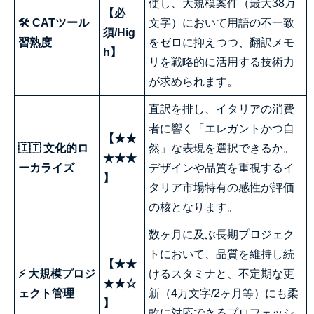
使し、大規模案件（最大38万
【必
🛠 CATツール
文字）において用語の不一致
須/Hig
習熟度
をゼロに抑えつつ、翻訳メモ
h】
リを戦略的に活用する技術力
が求められます。
直訳を排し、イタリアの消費
者に響く「エレガントかつ自
【★★
🇮🇹 文化的ロ
然」な表現を選択できるか。
★★★
ーカライズ
デザインや品質を重視するイ
】
タリア市場特有の感性が評価
の核となります。
数ヶ月に及ぶ長期プロジェク
トにおいて、品質を維持し続
【★★
⚡ 大規模プロジ
けるスタミナと、不定期な更
★★☆
ェクト管理
新（4万文字/2ヶ月等）にも柔
】
軟に対応できるプロフェッシ