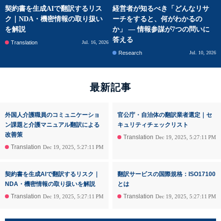
契約書を生成AIで翻訳するリス
経営者が知るべき「どんなリサ
ク｜NDA・機密情報の取り扱い
ーチをすると、何がわかるの
を解説
か」 ― 情報参謀が7つの問いに
答える
Translation
Jul. 16, 2026
Research
Jul. 10, 2026
最新記事
外国人介護職員のコミュニケーショ
官公庁・自治体の翻訳業者選定｜セ
ン課題と介護マニュアル翻訳による
キュリティチェックリスト
改善策
Translation
Dec 19, 2025, 5:27:11 PM
Translation
Dec 19, 2025, 5:27:11 PM
契約書を生成AIで翻訳するリスク｜
翻訳サービスの国際規格：ISO17100
NDA・機密情報の取り扱いを解説
とは
Translation
Translation
Dec 19, 2025, 5:27:11 PM
Dec 19, 2025, 5:27:11 PM