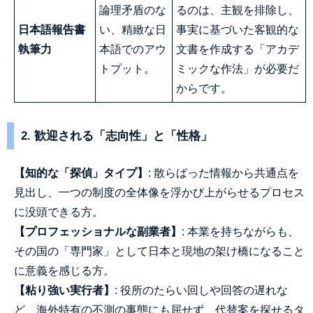
論理矛盾のな
るのは、主観を排除し、
日本語報告書
い、精緻な日
事実に基づいた客観的な
執筆力
本語でのアウ
文書を作成する「アカデ
トプット。
ミックな作法」が必要だ
からです。
2. 歓迎される「志向性」と「性格」
【知的な「探偵」タイプ】
: 散らばった情報から共通点を
見出し、一つの制度の全体像を浮かび上がらせるプロセス
に没頭できる方。
【プロフェッショナルな副業者】
: 本業を持ちながらも、
その国の「専門家」として日本と現地の架け橋になること
に意義を感じる方。
【粘り強い実行者】
: 役所のたらい回しや回答の遅れな
ど、海外特有の不測の事態にも屈せず、代替案を探せるタ