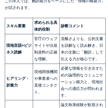
この求人では、翻訳能力をベースにした「情報の構築力」
が試されます。
求められる具
スキル要素
診断コメント
体的役割
官庁のウェブ
流暢さよりも、公的文書
現地言語×ビジ
サイトや法規
を誤解なく読み解き、日
ネス読解
制資料の正確
本の文脈に「翻訳」して
な理解。
伝える力が核心です。
必要な情報を引き出すた
現地関係機関
めの論理的なコミュニケ
ヒアリング・
や事業者への
ーション能力と、現地社
折衝力
直接コンタク
会への適応力が問われま
ト。
す。
論文執筆経験が歓迎され