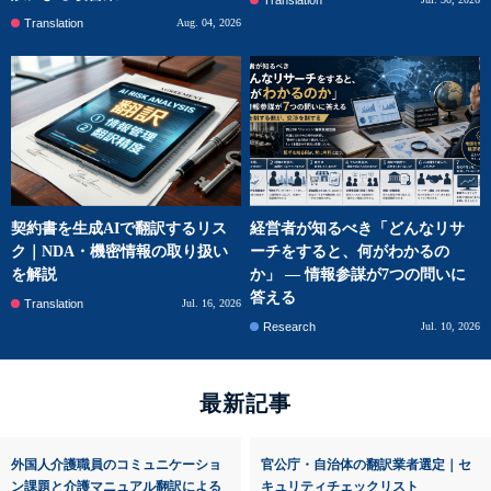
Translation
Translation
Aug. 04, 2026
契約書を生成AIで翻訳するリス
経営者が知るべき「どんなリサ
ク｜NDA・機密情報の取り扱い
ーチをすると、何がわかるの
を解説
か」 ― 情報参謀が7つの問いに
答える
Translation
Jul. 16, 2026
Research
Jul. 10, 2026
最新記事
外国人介護職員のコミュニケーショ
官公庁・自治体の翻訳業者選定｜セ
ン課題と介護マニュアル翻訳による
キュリティチェックリスト