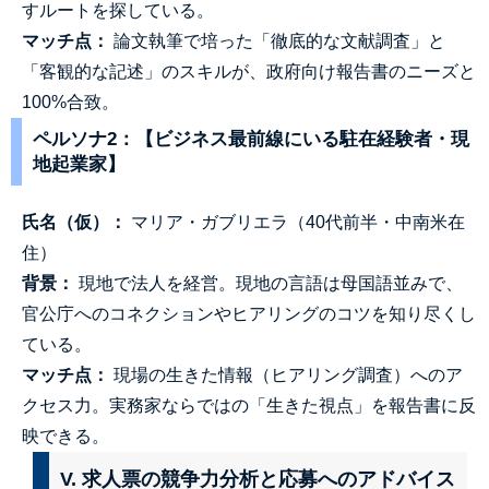
すルートを探している。
マッチ点：
論文執筆で培った「徹底的な文献調査」と
「客観的な記述」のスキルが、政府向け報告書のニーズと
100%合致。
ペルソナ2：【ビジネス最前線にいる駐在経験者・現
地起業家】
氏名（仮）：
マリア・ガブリエラ（40代前半・中南米在
住）
背景：
現地で法人を経営。現地の言語は母国語並みで、
官公庁へのコネクションやヒアリングのコツを知り尽くし
ている。
マッチ点：
現場の生きた情報（ヒアリング調査）へのア
クセス力。実務家ならではの「生きた視点」を報告書に反
映できる。
V. 求人票の競争力分析と応募へのアドバイス