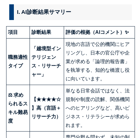
I. AI診断結果サマリー
項目
診断結果
評価の根拠（AIコメント）✨
現地の言語で公的機関にヒア
「越境型イン
リングし、日本の官公庁や企
職務適性
テリジェン
業が求める「論理的報告書」
タイプ
ス・リサーチ
を執筆する、知的な橋渡し役
ャー」
に向いています。
単なる日常会話ではなく、法
⚖ 求め
【★★★★☆
規制や制度の読解、関係機関
られるス
】高（言語＋
へのヒアリングなど、高いビ
キル難易
リサーチ力）
ジネス・リテラシーが求めら
度
れます。
専門分野を問わず、未知の制