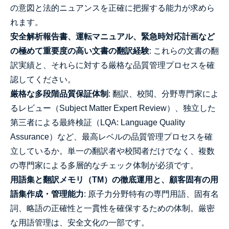
の意図と法的ニュアンスを正確に把握する能力が求めら
れます。
安全解析報告書、運転マニュアル、緊急時対応計画など
の極めて重要度の高い文書の翻訳経験
: これらの文書の翻
訳実績と、それらに対する厳格な品質管理プロセスを確
認してください。
厳格な多段階品質保証体制
: 翻訳、校閲、分野専門家によ
るレビュー（Subject Matter Expert Review）、独立した
第三者による最終検証（LQA: Language Quality
Assurance）など、最高レベルの品質管理プロセスを確
立しているか。単一の翻訳者や校閲者だけでなく、複数
の専門家による多層的なチェック体制が必須です。
用語集と翻訳メモリ（TM）の徹底運用と、顧客固有の用
語集作成・管理能力
: 原子力分野特有の専門用語、固有名
詞、略語の正確性と一貫性を確保するための体制。厳密
な用語管理は、安全文化の一部です。