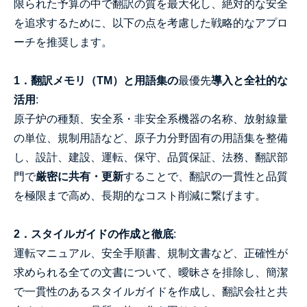
限られた予算の中で翻訳の質を最大化し、絶対的な安全
を追求するために、以下の点を考慮した戦略的なアプロ
ーチを推奨します。
1．翻訳メモリ（TM）と用語集の
最優先
導入と全社的な
活用
:
原子炉の種類、安全系・非安全系機器の名称、放射線量
の単位、規制用語など、原子力分野固有の用語集を整備
し、設計、建設、運転、保守、品質保証、法務、翻訳部
門で
厳密に共有・更新
することで、翻訳の一貫性と品質
を極限まで高め、長期的なコスト削減に繋げます。
2．スタイルガイドの作成と徹底
:
運転マニュアル、安全手順書、規制文書など、正確性が
求められる全ての文書について、曖昧さを排除し、簡潔
で一貫性のあるスタイルガイドを作成し、翻訳会社と共