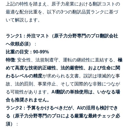
上記の特性を踏まえ、原子力産業における翻訳コストの
最適な配分比重を、以下の3つの翻訳品質ランクに基づ
いて解説します。
ランク1：外注マスト（原子力分野専門のプロ翻訳会社
へ依頼必須）
：
比重の目安：90-99%
特徴
: 安全性、法規制遵守、運転の継続性に直結する、
極
めて高度な技術的正確性、法的厳密性、および生命に関
わるレベルの精度
が求められる文書。誤訳は壊滅的な事
故、法的罰則、事業停止、そして国際的な非難につなが
る可能性があります。
AI翻訳の単独使用は、いかなる場
合も推奨されません。
ランク2：予算をかけるべきだが、AIの活用も検討でき
る（原子力分野専門のプロによる厳重な最終チェック必
須）
：