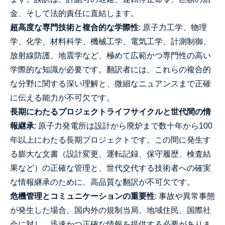
金、そして法的責任に直結します。
超高度な専門技術と複合的な学際性
: 原子力工学、物理
学、化学、材料科学、機械工学、電気工学、計測制御、
放射線防護、地震学など、極めて広範かつ専門性の高い
学際的な知識が必要です。翻訳者には、これらの複合的
な分野に関する深い理解と、微細なニュアンスまで正確
に伝える能力が不可欠です。
長期にわたるプロジェクトライフサイクルと世代間の情
報継承
: 原子力発電所は設計から廃炉まで数十年から100
年以上にわたる長期プロジェクトです。この間に発生す
る膨大な文書（設計変更、運転記録、保守履歴、検査結
果など）の正確な管理と、世代交代する技術者への確実
な情報継承のために、高品質な翻訳が不可欠です。
危機管理とコミュニケーションの重要性
: 事故や異常事態
が発生した場合、国内外の規制当局、地域住民、国際社
会に対し、迅速かつ正確な情報を提供する必要がありま