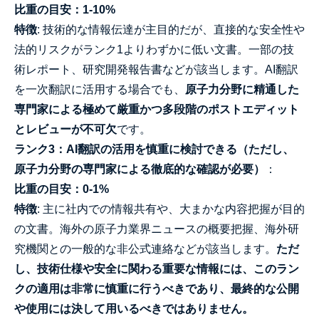
比重の目安：1-10%
特徴
: 技術的な情報伝達が主目的だが、直接的な安全性や
法的リスクがランク1よりわずかに低い文書。一部の技
術レポート、研究開発報告書などが該当します。AI翻訳
を一次翻訳に活用する場合でも、
原子力分野に精通した
専門家による極めて厳重かつ多段階のポストエディット
とレビューが不可欠
です。
ランク3：AI翻訳の活用を慎重に検討できる（ただし、
原子力分野の専門家による徹底的な確認が必要）
：
比重の目安：0-1%
特徴
: 主に社内での情報共有や、大まかな内容把握が目的
の文書。海外の原子力業界ニュースの概要把握、海外研
究機関との一般的な非公式連絡などが該当します。
ただ
し、技術仕様や安全に関わる重要な情報には、このラン
クの適用は非常に慎重に行うべきであり、最終的な公開
や使用には決して用いるべきではありません。