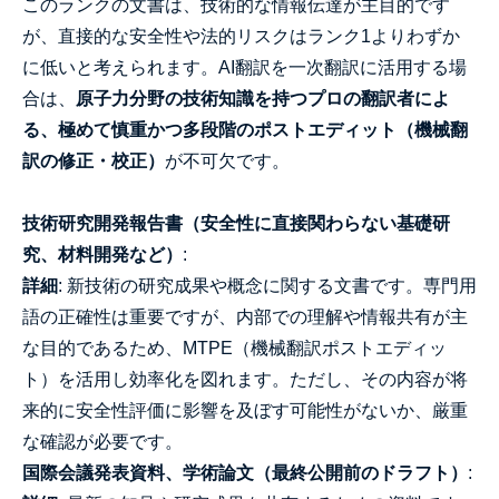
このランクの文書は、技術的な情報伝達が主目的です
が、直接的な安全性や法的リスクはランク1よりわずか
に低いと考えられます。AI翻訳を一次翻訳に活用する場
合は、
原子力分野の技術知識を持つプロの翻訳者によ
る、極めて慎重かつ多段階のポストエディット（機械翻
訳の修正・校正）
が不可欠です。
技術研究開発報告書（安全性に直接関わらない基礎研
究、材料開発など）
:
詳細
: 新技術の研究成果や概念に関する文書です。専門用
語の正確性は重要ですが、内部での理解や情報共有が主
な目的であるため、MTPE（機械翻訳ポストエディッ
ト）を活用し効率化を図れます。ただし、その内容が将
来的に安全性評価に影響を及ぼす可能性がないか、厳重
な確認が必要です。
国際会議発表資料、学術論文（最終公開前のドラフト）
: