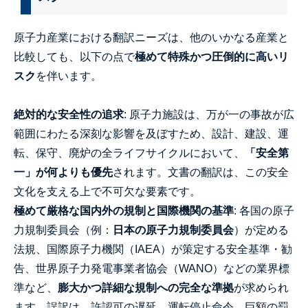
原子力産業における翻訳ニーズは、他のいかなる産業と
比較しても、以下の点で
極めて特殊かつ圧倒的に高いリ
スク
を伴います。
絶対的な安全性の追求
: 原子力施設は、万が一の事故が広
範囲にわたる深刻な影響を及ぼすため、設計、建設、運
転、保守、廃炉の全ライフサイクルにおいて、
「安全第
一」が何よりも優先
されます。文書の翻訳は、この安全
文化を支える上で不可欠な要素です。
極めて厳格な国内外の規制と国際機関の基準
: 各国の原子
力規制委員会（例：
日本の原子力規制委員会
）が定める
法規、国際原子力機関（IAEA）が策定する安全基準・勧
告、世界原子力発電事業者協会（WANO）などの業界標
準など、
膨大かつ詳細な規制への完全な準拠
が求められ
ます。誤訳は、許認可の遅延、運転停止命令、巨額の罰