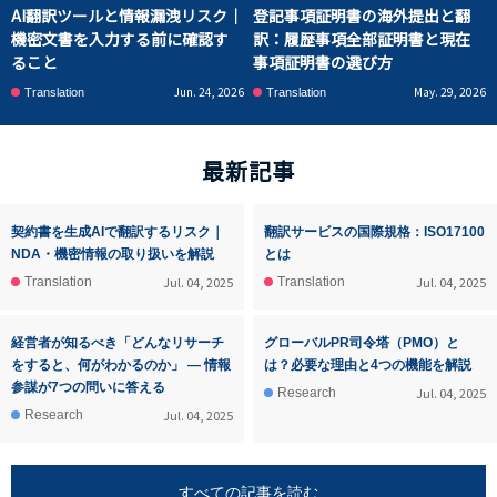
AI翻訳ツールと情報漏洩リスク｜
登記事項証明書の海外提出と翻
機密文書を入力する前に確認す
訳：履歴事項全部証明書と現在
ること
事項証明書の選び方
Jun. 24, 2026
May. 29, 2026
Translation
Translation
最新記事
契約書を生成AIで翻訳するリスク｜
翻訳サービスの国際規格：ISO17100
NDA・機密情報の取り扱いを解説
とは
Jul. 04, 2025
Jul. 04, 2025
Translation
Translation
経営者が知るべき「どんなリサーチ
グローバルPR司令塔（PMO）と
をすると、何がわかるのか」 ― 情報
は？必要な理由と4つの機能を解説
参謀が7つの問いに答える
Jul. 04, 2025
Research
Jul. 04, 2025
Research
すべての記事を読む