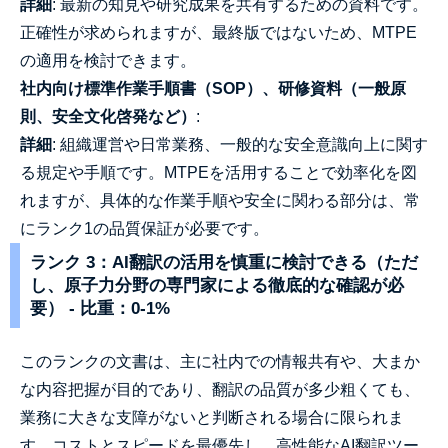
詳細
: 最新の知見や研究成果を共有するための資料です。
正確性が求められますが、最終版ではないため、MTPE
の適用を検討できます。
社内向け標準作業手順書（SOP）、研修資料（一般原
則、安全文化啓発など）
:
詳細
: 組織運営や日常業務、一般的な安全意識向上に関す
る規定や手順です。MTPEを活用することで効率化を図
れますが、具体的な作業手順や安全に関わる部分は、常
にランク1の品質保証が必要です。
ランク 3：AI翻訳の活用を慎重に検討できる（ただ
し、原子力分野の専門家による徹底的な確認が必
要） - 比重：0-1%
このランクの文書は、主に社内での情報共有や、大まか
な内容把握が目的であり、翻訳の品質が多少粗くても、
業務に大きな支障がないと判断される場合に限られま
す。コストとスピードを最優先し、高性能なAI翻訳ツー