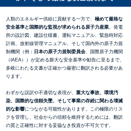
人類のエネルギー供給に貢献する一方で、
極めて厳格な
安全基準と国際的な監視が求められる原子力産業
。発電
所の設計図、建設仕様書、運転マニュアル、緊急時対応
計画、放射線管理マニュアル、そして国内外の原子力規
制機関（例：
日本の原子力規制委員会
、国際原子力機関
（IAEA））が定める膨大な安全基準や勧告に至るまで、
多岐にわたる文書が正確かつ厳密に翻訳される必要があ
ります。
わずかな誤訳や不適切な表現が、
重大な事故、環境汚
染、国際的な信頼失墜、そして事業の存続に関わる壊滅
的な影響
につながる可能性があります。この極限のリス
クを管理し、社会からの信頼を維持するためには、翻訳
の質と正確性に対する妥協なき投資が不可欠です。