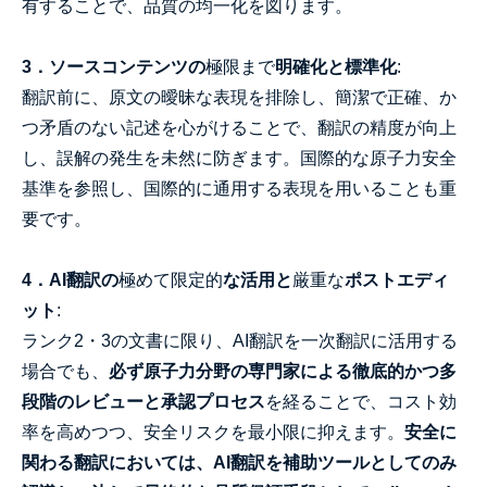
有することで、品質の均一化を図ります。
3．ソースコンテンツの
極限まで
明確化と標準化
:
翻訳前に、原文の曖昧な表現を排除し、簡潔で正確、か
つ矛盾のない記述を心がけることで、翻訳の精度が向上
し、誤解の発生を未然に防ぎます。国際的な原子力安全
基準を参照し、国際的に通用する表現を用いることも重
要です。
4．AI翻訳の
極めて限定的
な活用と
厳重な
ポストエディ
ット
:
ランク2・3の文書に限り、AI翻訳を一次翻訳に活用する
場合でも、
必ず原子力分野の専門家による徹底的かつ多
段階のレビューと承認プロセス
を経ることで、コスト効
率を高めつつ、安全リスクを最小限に抑えます。
安全に
関わる翻訳においては、AI翻訳を補助ツールとしてのみ