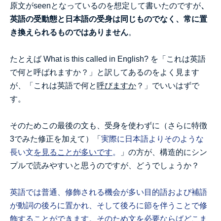
原文がseenとなっているのを想定して書いたのですが
、
英語の受動態と日本語の受身は同じものでなく、常に置
き換えられるものではありません
。
たとえば What is this called in English? を「これは英語
で何と呼ばれますか？」と訳してあるのをよく見ます
が、「これは英語で何と
呼びますか
？」でいいはずで
す。
そのためこの最後の文も、受身を使わずに（さらに特徴
3でみた修正を加えて）「
実際に日本語よりそのような
長い文
を見ることが多いです
。
」の方が、構造的にシン
プルで読みやすいと思うのですが、どうでしょうか？
英語では普通、修飾される機会が多い目的語および補語
が動詞の後ろに置かれ、そして後ろに節を伴うことで修
飾することができます。そのため文を必要ならばどこま