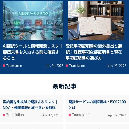
AI翻訳ツールと情報漏洩リスク｜
登記事項証明書の海外提出と翻
機密文書を入力する前に確認す
訳：履歴事項全部証明書と現在
ること
事項証明書の選び方
Jun. 24, 2026
May. 29, 2026
Translation
Translation
最新記事
契約書を生成AIで翻訳するリスク｜
翻訳サービスの国際規格：ISO17100
NDA・機密情報の取り扱いを解説
とは
Apr. 17, 2023
Apr. 17, 2023
Translation
Translation