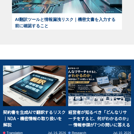
AI翻訳ツールと情報漏洩リスク｜機密文書を入力する
前に確認すること
契約書を生成AIで翻訳するリスク
経営者が知るべき「どんなリサ
｜NDA・機密情報の取り扱いを
ーチをすると、何がわかるのか」
解説
― 情報参謀が7つの問いに答える
Jul. 16, 2026
Jul. 10, 2026
Translation
Research