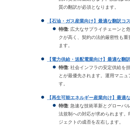
質の翻訳が必須となります。
【石油・ガス産業向け】最適な翻訳コ
特徴
: 広大なサプライチェーン
クが高く、契約の法的厳密性も重
ます。
【電力供給・送配電業向け】最適な翻
特徴
: 社会インフラの安定供給
とが最優先されます。運用マニュ
す。
【再生可能エネルギー産業向け】最適
特徴
: 急速な技術革新とグロー
法規制への対応が求められます。
ジェクトの成否を左右します。