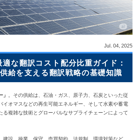
Jul. 04, 2025
最適な翻訳コスト配分比重ガイド：
供給を支える翻訳戦略の基礎知識
ー」
。その供給は、石油・ガス、原子力、石炭といった従
バイオマスなどの再生可能エネルギー、そして水素や蓄電
たる複雑な技術とグローバルなサプライチェーンによって
、建設、操業、保守、売買契約、法規制、環境対策など、