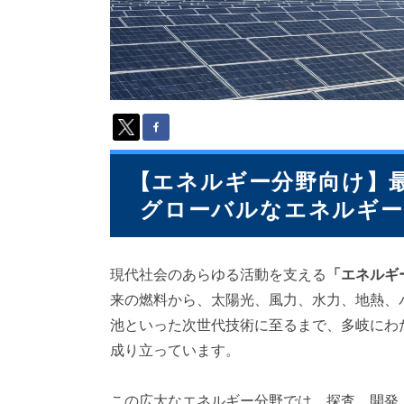
派
遣
の
多
言
語
サ
ー
ビ
ス
【エネルギー分野向け】
（
グローバルなエネルギー
1
3
9
言
現代社会のあらゆる活動を支える
「エネルギ
語
来の燃料から、太陽光、風力、水力、地熱、
・
2
池といった次世代技術に至るまで、多岐にわ
1
成り立っています。
0
カ
国
この広大なエネルギー分野では、探査、開発