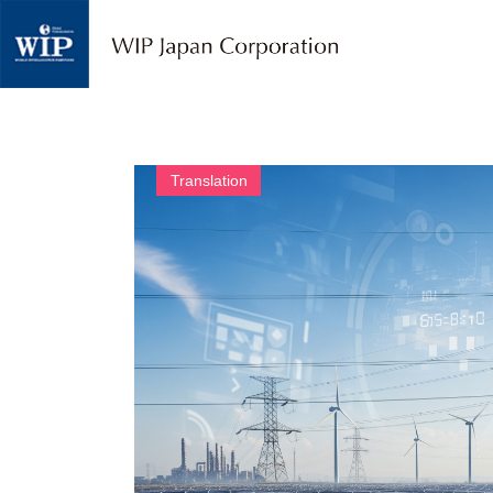
W
I
P
ジ
ャ
パ
ン
｜
Translation
翻
訳
・
通
訳
・
海
外
調
査
・
人
材