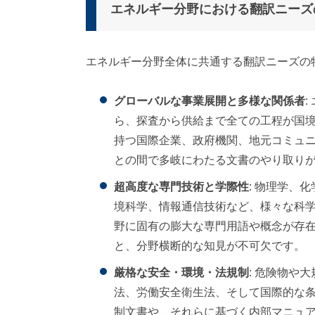
エネルギー分野における翻訳ニーズ
エネルギー分野全体に共通する翻訳ニーズの
グローバルな事業展開と多様な関係者
ら、探査から供給まで全ての工程が国
持つ国際企業、政府機関、地元コミュ
との間で多岐にわたる文書のやり取り
超高度な専門技術と学際性
: 物理学、
境科学、情報通信技術など、様々な科
野に固有の膨大な専門用語や概念が存
と、分野横断的な知見が不可欠です。
厳格な安全・環境・法規制
: 危険物や
法、労働安全衛生法、そして国際的な
制文書や、それらに基づく内部マニュ