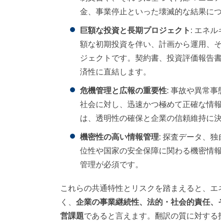
金、事業停止といった壊滅的な結果に
巨額な投資と長期プロジェクト
: エネ
額な初期投資を伴い、計画から運用、そ
ジェクトです。契約書、投資評価報告
済性に直結します。
危機管理と広報の重要性
: 事故や異常
社会に対し、迅速かつ極めて正確な情
は、透明性の確保と企業の信頼維持に
機密性の高い情報管理
: 探査データ、
位性や国家の安全保障に関わる機密情
管理が必須です。
これらの共通特性とリスクを踏まえると、エ
く、
企業の事業継続性、法的・社会的責任、
営課題
であると言えます。翻訳の質に対する