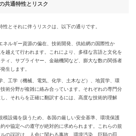
の共通特性とリスク
特性とそれに伴うリスクは、以下の通りです。
: エネルギー資源の偏在、技術開発、供給網の国際性か
境を越えて行われます。これにより、多様な言語と文化を
ニティ、サプライヤー、金融機関など、膨大な数の関係者
が発生します。
化学、工学（機械、電気、化学、土木など）、地質学、環
学技術分野が複雑に絡み合っています。それぞれの専門分
在し、それらを正確に翻訳するには、高度な技術的理解
大規模設備を扱うため、各国の厳しい安全基準、環境保護
条約や協定への遵守が絶対的に求められます。これらの規
アルの誤訳は、人命に関わる事故、環境汚染、巨額の罰