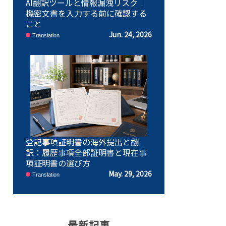
AI翻訳ツールと情報漏洩リスク｜
機密文書を入力する前に確認する
こと
Jun. 24, 2026
Translation
登記事項証明書の海外提出と翻
訳：履歴事項全部証明書と現在事
項証明書の選び方
May. 29, 2026
Translation
最新記事