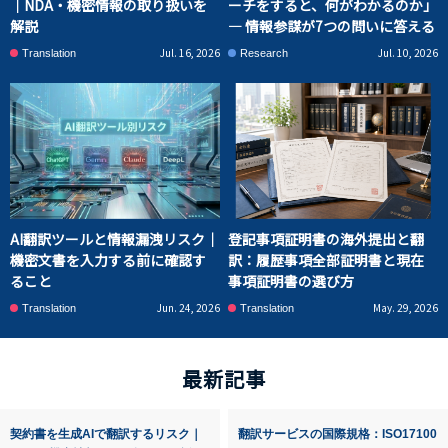
｜NDA・機密情報の取り扱いを
ーチをすると、何がわかるのか」
解説
― 情報参謀が7つの問いに答える
Jul. 16, 2026
Jul. 10, 2026
Translation
Research
AI翻訳ツールと情報漏洩リスク｜
登記事項証明書の海外提出と翻
機密文書を入力する前に確認す
訳：履歴事項全部証明書と現在
ること
事項証明書の選び方
Jun. 24, 2026
May. 29, 2026
Translation
Translation
最新記事
契約書を生成AIで翻訳するリスク｜
翻訳サービスの国際規格：ISO17100