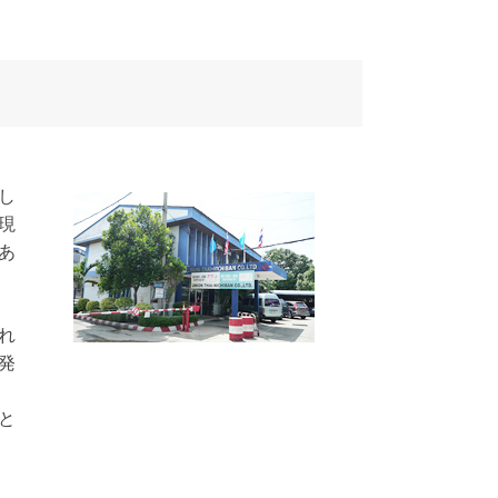
し
現
あ
れ
発
と