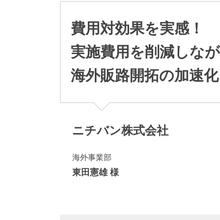
派
遣
の
費用対効果を実感！
多
言
実施費用を削減しな
語
サ
海外販路開拓の加速化
ー
ビ
ス
（
1
3
ニチバン株式会社
9
言
語
海外事業部
・
東田憲雄 様
2
1
0
カ
国