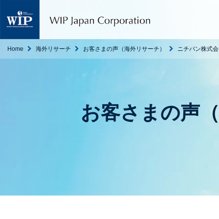
W
I
P
ジ
ャ
Home
海外リサーチ
お客さまの声（海外リサーチ）
ニチバン株式会
パ
ン
｜
翻
訳
お客さまの声
・
通
訳
・
海
外
調
査
・
人
材