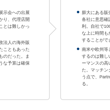
展示会への出展
膨大にある販
かり、代理店開
各社に意思確
ことは難しかっ
利。自社で1
な上に時間も
することがで
政法人の海外販
たこともあった
南米や欧州等
ものだった。ま
するのは難し
うな予算は確保
ーマンスの高
た。マッチン
う点で、Part
る。